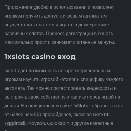
Приложение удобно в использовании и позволяет
игрокам получить доступ к игровым автоматам,
осуществлять платежи и играть в демо-режиме
различных слотов. Процесс регистрации в 1xSlots
максимально прост и занимает считанные минуты.
1xslots casino вход
1xslot дает возможность незарегистрированным
игрокам изучить игровой каталог и специфику каждого
автомата. Так можно протестировать видеослоты и
выстроить свою собственную тактику перед игрой на
деньги. На официальном сайте 1xSlots собраны слоты
от более чем 100 провайдеров, включая NetEnt,
Yggdrasil, Playson, Quickspin и другие известные