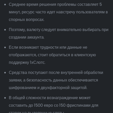
Среднее время решения проблемы составляет 5
минут, ресурс часто идет навстречу пользователям в
спорных вопросах.
Поэтому, валюту следует внимательно выбирать при
создании аккаунта.
Если возникают трудности или данные не
отображаются, стоит обратиться в клиентскую
поддержку 1хСлотс.
Средства поступают после внутренней обработки
заявки, а безопасность данных обеспечивается
шифрованием и двухфакторной защитой.
В общей сложности вознаграждение может
составить до 1500 евро со 150 фриспинами для
ставок на выделенные слоты.