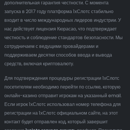
дополнительная гарантия честности. С момента
запуска в 2017 году платформа 1хСлотс стабильно
входит в число международных лидеров индустрии. У
нас действует лицензия Кюрасао, что подтверждает
честность и соблюдение стандартов безопасности. Мы
сотрудничаем с ведущими провайдерами и
поддерживаем десятки способов ввода и вывода
средств, включая криптовалюту.
Для подтверждения процедуры регистрации 1хСлотс
посетителям необходимо перейти по ссылке, которую
онлайн-казино отправит игрокам на указанный email.
Если игрок 1хСлотс использовал номер телефона для
регистрации на 1хСлотс официальном сайте, на этот
контакт будет отправлен код, который завершит