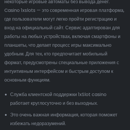
некоторые игровые автоматы без вывода денег.
Casino 1xslots — это современная игровая платформа,
где пользователи могут легко пройти регистрацию и
вход на официальный сайт. Сервис адаптирован для
работы на любых устройствах, включая смартфоны и
планшеты, что делает процесс игры максимально
удобным. Для тех, кто предпочитает мобильный
формат, предусмотрены специальные приложения с
интуитивным интерфейсом и быстрым доступом к
основным функциям.
Служба клиентской поддержки 1xSlot casino
работает круглосуточно и без выходных.
Это очень важная информация, которая поможет
избежать недоразумений.