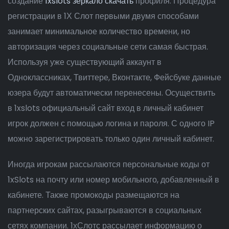
создание
1xslots зеркало скачать
профиля. Процедура
регистрации в 1Х Слот первыми двумя способами
занимает минимальное количество времени, но
авторизация через социальные сети самая быстрая.
Используя уже существующий аккаунт в
Одноклассниках, Твиттере, Вконтакте, Фейсбуке данные
юзера будут автоматически перенесены. Осуществить
в 1xslots официальный сайт вход в личный кабинет
игрок должен с помощью логина и пароля. С одного IP
можно зарегистрировать только один личный кабинет.
Иногда игрокам рассылаются персональные коды от
1xSlots на почту или номер мобильного, добавленный в
кабинете. Также промокоды размещаются на
партнерских сайтах, разыгрываются в социальных
сетях компании. 1хСлотс рассылает информацию о