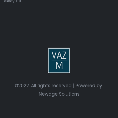
аккаунта.
©2022. All rights reserved | Powered by
Newage Solutions