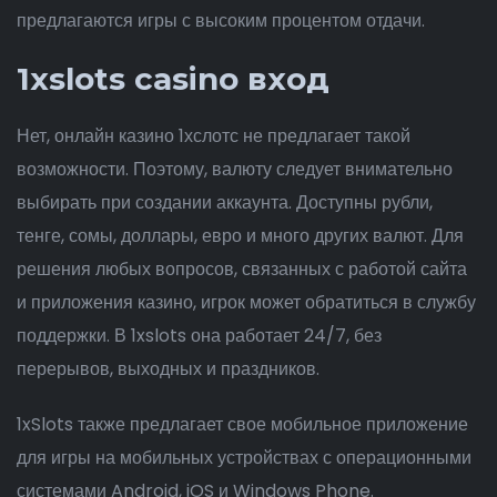
предлагаются игры с высоким процентом отдачи.
1xslots casino вход
Нет, онлайн казино 1хслотс не предлагает такой
возможности. Поэтому, валюту следует внимательно
выбирать при создании аккаунта. Доступны рубли,
тенге, сомы, доллары, евро и много других валют. Для
решения любых вопросов, связанных с работой сайта
и приложения казино, игрок может обратиться в службу
поддержки. В 1xslots она работает 24/7, без
перерывов, выходных и праздников.
1xSlots также предлагает свое мобильное приложение
для игры на мобильных устройствах с операционными
системами Android, iOS и Windows Phone.