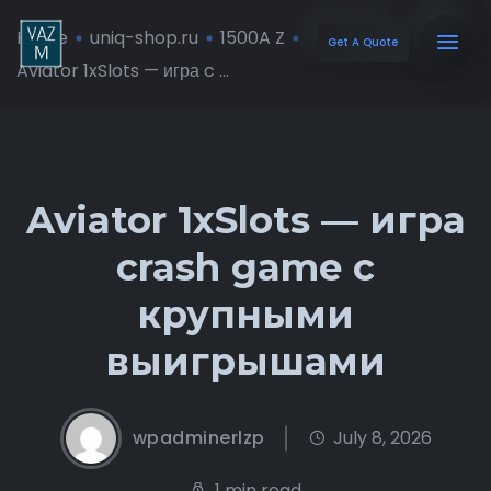
Home
uniq-shop.ru
1500A Z
Get A Quote
Aviator 1xSlots — игра c ...
Aviator 1xSlots — игра
crash game с
крупными
выигрышами
wpadminerlzp
July 8, 2026
1 min read