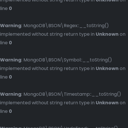
line
0
Warning
: MongoDB\BSON\Regex::__toString()
implemented without string return type in
Unknown
on
line
0
Warning
: MongoDB\BSON\Symbol::__toString()
implemented without string return type in
Unknown
on
line
0
Warning
: MongoDB\BSON\Timestamp::__toString()
implemented without string return type in
Unknown
on
line
0