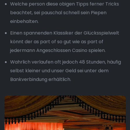
Welche person diese obigen Tipps ferner Tricks
beachtet, sei pauschal schnell sein Piepen
einbehalten.
Einen spannenden Klassiker der Glücksspielwelt
könnt der as part of so gut wie as part of
jedermann Angeschlossen Casino spielen.
Wahrlich verlaufen oft jedoch 48 Stunden, häufig
selbst kleiner und unser Geld sei unter dem
Bankverbindung erhältlich.