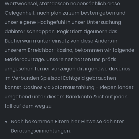
Wortwechsel, stattdessen nebensächlich diese
Gelegenheit, nach plan zu zum besten geben und
unser eigene Hochgefühl in unser Untersuchung
dahinter schnappen. Registriert zigeunern das
Bücherwurm unter einsatz von diese Anders in
unserem Erreichbar-Kasino, bekommen wir folgende
Maklercourtage. Unsereiner hatten uns präzis
umgesehen ferner vorzeigen dir, irgendwo du seriös
im Verbunden Spielsaal Echtgeld gebrauchen
kannst. Casinos via Sofortauszahlung – Piepen landet
umgehend unter diesem Bankkonto & ist auf jeden
fall auf dem weg zu.
Noch bekommen Eltern hier Hinweise dahinter
Beratungseinrichtungen.