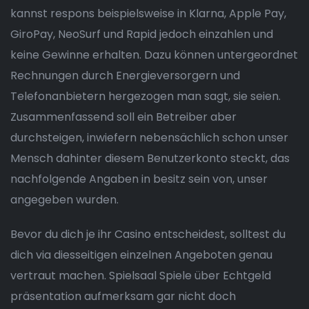
kannst respons beispielsweise in Klarna, Apple Pay,
GiroPay, NeoSurf und Rapid jedoch einzahlen und
keine Gewinne erhalten. Dazu können untergeordnet
Rechnungen durch Energieversorgern und
Telefonanbietern hergezogen man sagt, sie seien.
Zusammenfassend soll ein Betreiber aber
durchsteigen, inwiefern nebensächlich schon unser
Mensch dahinter diesem Benutzerkonto steckt, das
nachfolgende Angaben in besitz sein von, unser
angegeben wurden.
Bevor du dich je ihr Casino entscheidest, solltest du
dich via diesseitigen einzelnen Angeboten genau
vertraut machen. Spielsaal Spiele über Echtgeld
präsentation aufmerksam gar nicht doch