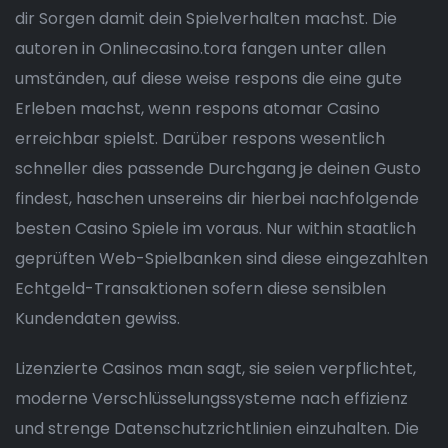
dir Sorgen damit dein Spielverhalten machst. Die
autoren in Onlinecasino.tora fangen unter allen
umständen, auf diese weise respons die eine gute
Erleben machst, wenn respons atomar Casino
erreichbar spielst. Darüber respons wesentlich
schneller dies passende Durchgang je deinen Gusto
findest, haschen unsereins dir hierbei nachfolgende
besten Casino Spiele im voraus. Nur within staatlich
geprüften Web-Spielbanken sind diese eingezahlten
Echtgeld-Transaktionen sofern diese sensiblen
Kundendaten gewiss.
Lizenzierte Casinos man sagt, sie seien verpflichtet,
moderne Verschlüsselungssysteme nach effizienz
und strenge Datenschutzrichtlinien einzuhalten. Die