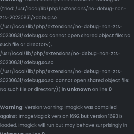
(tried: /usr/local/lib/php/extensions/no-debug-non-
zts-20230831/xdebug.so
(/usr/local/lib/php/extensions/no-debug-non-zts-
20230831/xdebug.so: cannot open shared object file: No
such file or directory),
/usr/local/lib/php/extensions/no-debug-non-zts-
20230831/xdebug.so.so
(/usr/local/lib/php/extensions/no-debug-non-zts-
20230831/xdebug.so.so: cannot open shared object file:
No such file or directory)) in
Unknown
on line
0
Warning
: Version warning: Imagick was compiled
against ImageMagick version 1692 but version 1693 is
loaded. Imagick will run but may behave surprisingly in