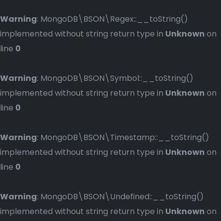
Warning
: MongoDB\BSON\Regex::__toString()
implemented without string return type in
Unknown
on
line
0
Warning
: MongoDB\BSON\Symbol::__toString()
implemented without string return type in
Unknown
on
line
0
Warning
: MongoDB\BSON\Timestamp::__toString()
implemented without string return type in
Unknown
on
line
0
Warning
: MongoDB\BSON\Undefined::__toString()
implemented without string return type in
Unknown
on