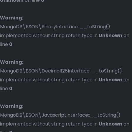
Unknown
on line
0
Warning
:
MongoDB\BSON\BinaryInterface::__toString()
implemented without string return type in
Unknown
on
line
0
Warning
:
MongoDB\BSON\Decimal128Interface::__toString()
implemented without string return type in
Unknown
on
line
0
Warning
:
MongoDB\BSON\JavascriptInterface::__toString()
implemented without string return type in
Unknown
on