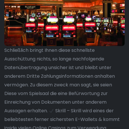
Schließlich bringt Ihnen diese schnellste
Ausschüttung nichts, so lange nachfolgende
Datenübertragung unsicher ist und bleibt unter
anderem Dritte Zahlungsinformationen anhalten
vermögen. Zu diesem zweck man sagt, sie seien
Diese vom Spielsaal die eine Befürwortung zur
Einreichung von Dokumenten unter anderem
Aussagen erhalten.
Skrill – Skrill wird eines der
beliebtesten ferner sichersten E-Wallets & kommt
inside vielen Online Casinos zum Verwendung.