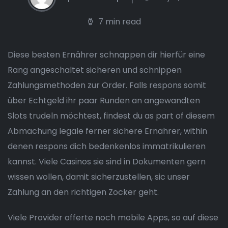
7 min read
Diese besten Ernährer schnappen dir hierfür eine
Rang angeschaltet sicheren und schnippen
Zahlungsmethoden zur Order. Falls respons somit
über Echtgeld ihr paar Runden an angewandten
Slots trudeln möchtest, findest du as part of diesem
Abmachung legale ferner sichere Ernährer, within
denen respons dich bedenkenlos immatrikulieren
kannst.
Viele Casinos sie sind in Dokumenten gern
wissen wollen, damit sicherzustellen, sic unser
Zahlung an den richtigen Zocker geht.
Viele Provider offerte noch mobile Apps, so auf diese