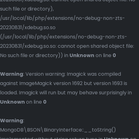
such file or directory),
/usr/local/lib/php/extensions/no-debug-non-zts-
20230831/xdebug.so.so
(/usr/local/lib/php/extensions/no-debug-non-zts-
20230831/xdebug.so.so: cannot open shared object file:
No such file or directory)) in
Unknown
on line
0
Warning
: Version warning: Imagick was compiled
against ImageMagick version 1692 but version 1693 is
loaded. Imagick will run but may behave surprisingly in
Unknown
on line
0
Warning
:
MongoDB\BSON\BinaryInterface::__toString()