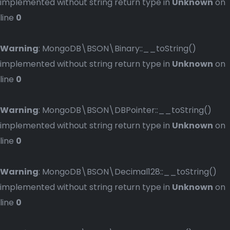
implemented without string return type in
Unknown
on
line
0
Warning
: MongoDB\BSON\Binary::__toString()
implemented without string return type in
Unknown
on
line
0
Warning
: MongoDB\BSON\DBPointer::__toString()
implemented without string return type in
Unknown
on
line
0
Warning
: MongoDB\BSON\Decimal128::__toString()
implemented without string return type in
Unknown
on
line
0