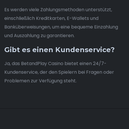
Es werden viele Zahlungsmethoden unterstützt,
einschließlich Kreditkarten, E-Wallets und
Banküberweisungen, um eine bequeme Einzahlung
und Auszahlung zu garantieren.
Gibt es einen Kundenservice?
Ja, das BetandPlay Casino bietet einen 24/7-
Kundenservice, der den Spielern bei Fragen oder
Problemen zur Verfügung steht.