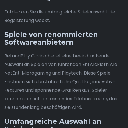
Entdecken Sie die umfangreiche Spielauswahl, die
Begeisterung weckt.
Spiele von renommierten
Softwareanbietern
BetandPlay Casino bietet eine beeindruckende
Auswahl an Spielen von führenden Entwicklern wie
NetEnt, Microgaming und Playtech. Diese Spiele
zeichnen sich durch ihre hohe Qualität, innovative
Features und spannende Grafiken aus. Spieler
können sich auf ein fesselndes Erlebnis freuen, das
sie stundenlang beschäftigen wird.
Umfangreiche Auswahl an