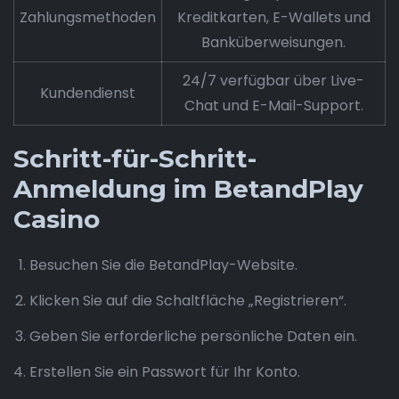
Zahlungsmethoden
Kreditkarten, E-Wallets und
Banküberweisungen.
24/7 verfügbar über Live-
Kundendienst
Chat und E-Mail-Support.
Schritt-für-Schritt-
Anmeldung im BetandPlay
Casino
Besuchen Sie die BetandPlay-Website.
Klicken Sie auf die Schaltfläche „Registrieren“.
Geben Sie erforderliche persönliche Daten ein.
Erstellen Sie ein Passwort für Ihr Konto.