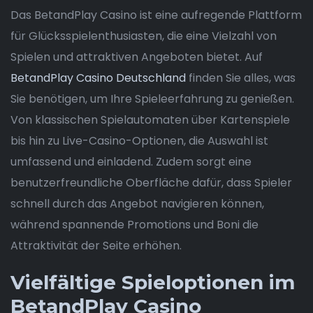
Das BetandPlay Casino ist eine aufregende Plattform
für Glücksspielenthusiasten, die eine Vielzahl von
Spielen und attraktiven Angeboten bietet. Auf
BetandPlay Casino Deutschland
finden Sie alles, was
Sie benötigen, um Ihre Spieleerfahrung zu genießen.
Von klassischen Spielautomaten über Kartenspiele
bis hin zu Live-Casino-Optionen, die Auswahl ist
umfassend und einladend. Zudem sorgt eine
benutzerfreundliche Oberfläche dafür, dass Spieler
schnell durch das Angebot navigieren können,
während spannende Promotions und Boni die
Attraktivität der Seite erhöhen.
Vielfältige Spieloptionen im
BetandPlay Casino