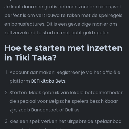
Je kunt daarmee gratis oefenen zonder risico’s, wat
perfect is om vertrouwd te raken met de spelregels
en bonusfeatures. Dit is een geweldige manier om
zelfverzekerd te starten met echt geld spelen.
Hoe te starten met inzetten
in Tiki Taka?
Account aanmaken: Registreer je via het officiële
platform
BETikitaka Bets
.
Storten: Maak gebruik van lokale betaalmethoden
die speciaal voor Belgische spelers beschikbaar
zijn, zoals Bancontact of Belfius.
Kies een spel: Verken het uitgebreide spelaanbod