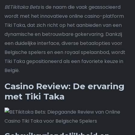
BETikitaka Bets
is de naam die vaak geassocieerd
wordt met het innovatieve online casino-platform
Tiki Taka, dat zich richt op het aanbieden van een
dynamische en betrouwbare gokervaring. Dankzij
een duidelijke interface, diverse betaalopties voor
Belgische spelers en een royaal spelaanbod, wordt
Tiki Taka gepositioneerd als een favoriete keuze in
België.
Casino Review: De ervaring
met Tiki Taka