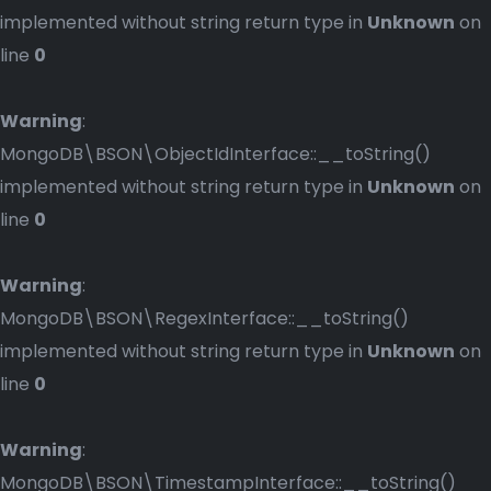
implemented without string return type in
Unknown
on
line
0
Warning
:
MongoDB\BSON\ObjectIdInterface::__toString()
implemented without string return type in
Unknown
on
line
0
Warning
:
MongoDB\BSON\RegexInterface::__toString()
implemented without string return type in
Unknown
on
line
0
Warning
:
MongoDB\BSON\TimestampInterface::__toString()