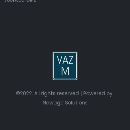
voorwaarden.
©2022. All rights reserved | Powered by
Newage Solutions