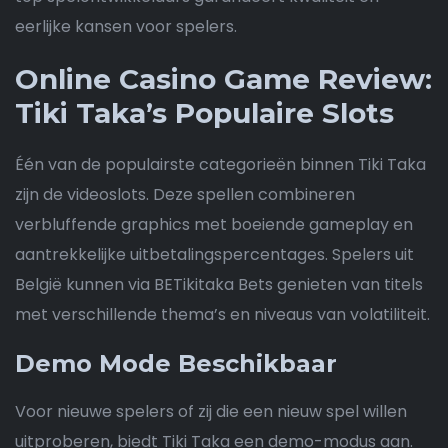
eerlijke kansen voor spelers.
Online Casino Game Review:
Tiki Taka’s Populaire Slots
Één van de populairste categorieën binnen Tiki Taka
zijn de videoslots. Deze spellen combineren
verbluffende graphics met boeiende gameplay en
aantrekkelijke uitbetalingspercentages. Spelers uit
België kunnen via BETikitaka Bets genieten van titels
met verschillende thema’s en niveaus van volatiliteit.
Demo Mode Beschikbaar
Voor nieuwe spelers of zij die een nieuw spel willen
uitproberen, biedt Tiki Taka een demo-modus aan.