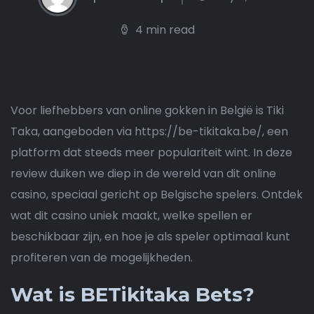
4 min read
Voor liefhebbers van online gokken in België is Tiki
Taka, aangeboden via https://be-tikitaka.be/, een
platform dat steeds meer populariteit wint. In deze
review duiken we diep in de wereld van dit online
casino, speciaal gericht op Belgische spelers. Ontdek
wat dit casino uniek maakt, welke spellen er
beschikbaar zijn, en hoe je als speler optimaal kunt
profiteren van de mogelijkheden.
Wat is BETikitaka Bets?