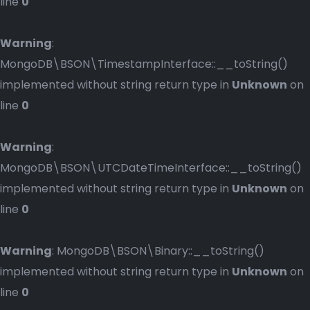
line
0
Warning
:
MongoDB\BSON\TimestampInterface::__toString()
implemented without string return type in
Unknown
on
line
0
Warning
:
MongoDB\BSON\UTCDateTimeInterface::__toString()
implemented without string return type in
Unknown
on
line
0
Warning
: MongoDB\BSON\Binary::__toString()
implemented without string return type in
Unknown
on
line
0