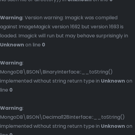
Warning
: Version warning: Imagick was compiled
against ImageMagick version 1692 but version 1693 is
loaded. Imagick will run but may behave surprisingly in
Unknown
on line
0
Warning
:
MongoDB\BSON\BinaryInterface::__toString()
implemented without string return type in
Unknown
on
line
0
Warning
:
MongoDB\BSON\Decimal128Interface::__toString()
implemented without string return type in
Unknown
on