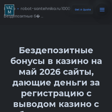
Home
robot-santehnika.ru 1000
Get A Quote
Бездепозитные б� ...
Бездепозитные
бонусы в казино на
май 2026 сайты,
дающие деньги за
регистрацию с
выводом казино с