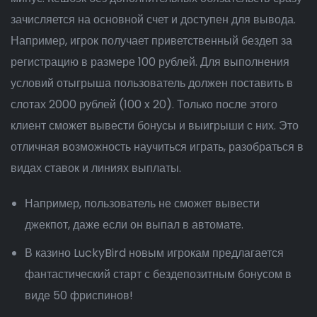
зачисляется на основной счет и доступен для вывода.
Например, игрок получает приветственный бездеп за
регистрацию в размере 100 рублей. Для выполнения
условий отыгрыша пользователь должен поставить в
слотах 2000 рублей (100 x 20). Только после этого
клиент сможет вывести бонусы и выигрыши с них. Это
отличная возможность научиться играть, разобраться в
видах ставок и линиях выплаты.
Например, пользователь не сможет вывести
джекпот, даже если он выпал в автомате.
В казино LuckyBird новым игрокам предлагается
фантастический старт с бездепозитным бонусом в
виде 50 фриспинов!