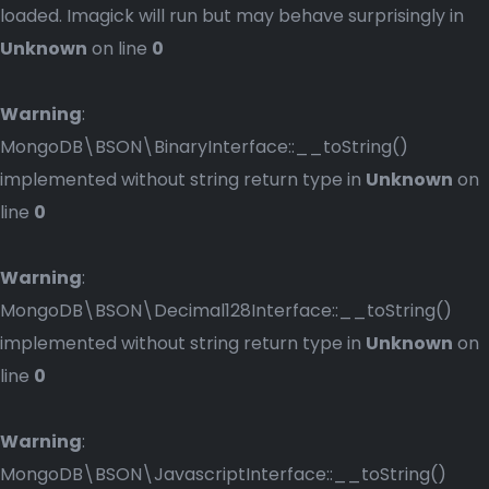
loaded. Imagick will run but may behave surprisingly in
Unknown
on line
0
Warning
:
MongoDB\BSON\BinaryInterface::__toString()
implemented without string return type in
Unknown
on
line
0
Warning
:
MongoDB\BSON\Decimal128Interface::__toString()
implemented without string return type in
Unknown
on
line
0
Warning
:
MongoDB\BSON\JavascriptInterface::__toString()