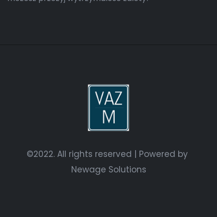
©2022. All rights reserved | Powered by
Newage Solutions