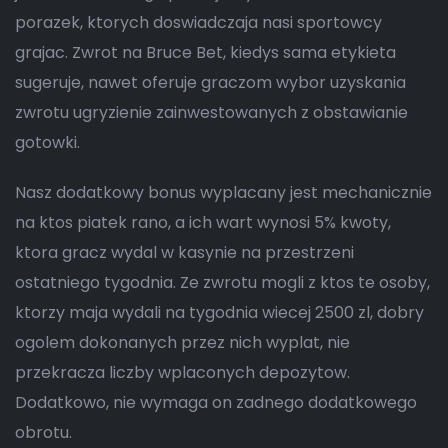
porazek, ktorych doswiadczaja nasi sportowcy
grajac. Zwrot na Bruce Bet, kiedys sama etykieta
sugeruje, nawet oferuje graczom wybor uzyskania
zwrotu ugryzienie zainwestowanych z obstawianie
gotowki.
Nasz dodatkowy bonus wyplacany jest mechanicznie
na ktos piatek rano, a ich wart wynosi 5% kwoty,
ktora gracz wydal w kasynie na przestrzeni
ostatniego tygodnia. Ze zwrotu mogli z ktos te osoby,
ktorzy maja wydali na tygodnia wiecej 2500 zl, dobry
ogolem dokonanych przez nich wyplat, nie
przekracza liczby wplaconych depozytow.
Dodatkowo, nie wymaga on zadnego dodatkowego
obrotu.