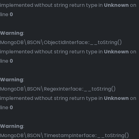
implemented without string return type in
Unknown
on
line
0
Warning
:
MongoDB\BSON\ObjectIdInterface::__toString()
implemented without string return type in
Unknown
on
line
0
Warning
:
MongoDB\BSON\RegexInterface::__toString()
implemented without string return type in
Unknown
on
line
0
Warning
:
MongoDB\BSON\TimestampInterface::__toString()