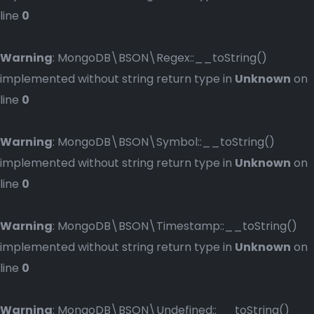
line
0
Warning
: MongoDB\BSON\Regex::__toString()
implemented without string return type in
Unknown
on
line
0
Warning
: MongoDB\BSON\Symbol::__toString()
implemented without string return type in
Unknown
on
line
0
Warning
: MongoDB\BSON\Timestamp::__toString()
implemented without string return type in
Unknown
on
line
0
Warning
: MongoDB\BSON\Undefined::__toString()