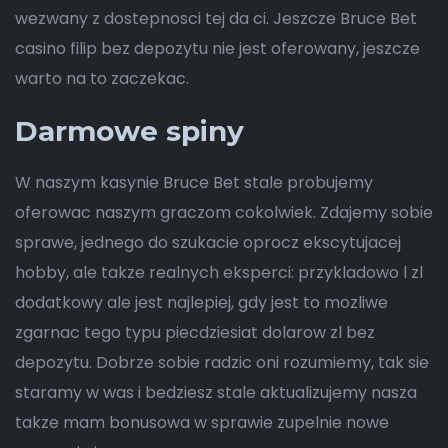
wezwany z dostepnosci tej da ci. Jeszcze Bruce Bet
casino filip bez depozytu nie jest oferowany, jeszcze
warto na to zaczekac.
Darmowe spiny
W naszym kasynie Bruce Bet stale probujemy
oferowac naszym graczom cokolwiek. Zdajemy sobie
sprawe, jednego do szukacie oprocz ekscytujacej
hobby, ale takze realnych eksperci: przykladowo l zl
dodatkowy ale jest najlepiej, gdy jest to mozliwe
zgarnac tego typu piecdziesiat dolarow zl bez
depozytu. Dobrze sobie radzic oni rozumiemy, tak sie
staramy w was i bedziesz stale aktualizujemy nasza
takze mam bonusowa w sprawie zupelnie nowe