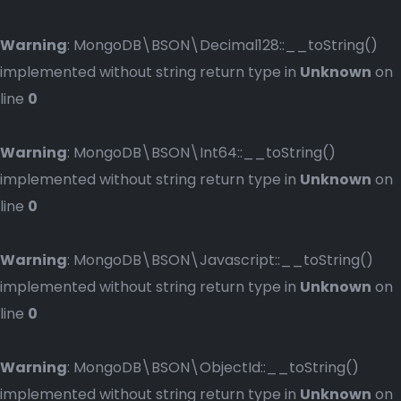
Warning
: MongoDB\BSON\Decimal128::__toString()
implemented without string return type in
Unknown
on
line
0
Warning
: MongoDB\BSON\Int64::__toString()
implemented without string return type in
Unknown
on
line
0
Warning
: MongoDB\BSON\Javascript::__toString()
implemented without string return type in
Unknown
on
line
0
Warning
: MongoDB\BSON\ObjectId::__toString()
implemented without string return type in
Unknown
on