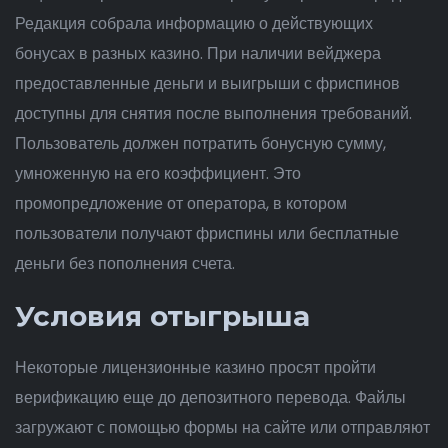
Редакция собрала информацию о действующих
бонусах в разных казино. При наличии вейджера
предоставленные деньги и выигрыши с фриспинов
доступны для снятия после выполнения требований.
Пользователь должен потратить бонусную сумму,
умноженную на его коэффициент. Это
промопредложение от оператора, в котором
пользователи получают фриспины или бесплатные
деньги без пополнения счета.
Условия отыгрыша
Некоторые лицензионные казино просят пройти
верификацию еще до депозитного перевода. Файлы
загружают с помощью формы на сайте или отправляют