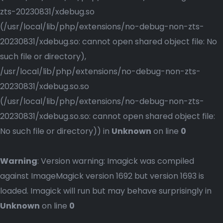
zts-20230831/xdebug.so
(/usr/local/lib/php/extensions/no-debug-non-zts-
20230831/xdebug.so: cannot open shared object file: No
such file or directory),
/usr/local/lib/php/extensions/no-debug-non-zts-
20230831/xdebug.so.so
(/usr/local/lib/php/extensions/no-debug-non-zts-
20230831/xdebug.so.so: cannot open shared object file:
No such file or directory)) in
Unknown
on line
0
Warning
: Version warning: Imagick was compiled
against ImageMagick version 1692 but version 1693 is
loaded. Imagick will run but may behave surprisingly in
Unknown
on line
0