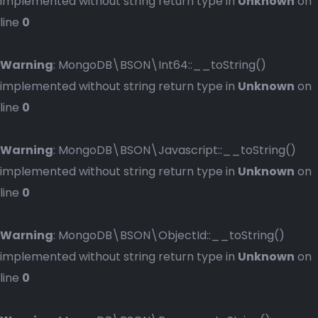
implemented without string return type in
Unknown
on
line
0
Warning
: MongoDB\BSON\Int64::__toString()
implemented without string return type in
Unknown
on
line
0
Warning
: MongoDB\BSON\Javascript::__toString()
implemented without string return type in
Unknown
on
line
0
Warning
: MongoDB\BSON\ObjectId::__toString()
implemented without string return type in
Unknown
on
line
0