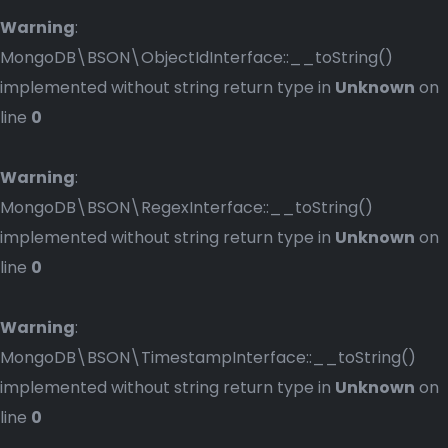
Warning
:
MongoDB\BSON\ObjectIdInterface::__toString()
implemented without string return type in
Unknown
on
line
0
Warning
:
MongoDB\BSON\RegexInterface::__toString()
implemented without string return type in
Unknown
on
line
0
Warning
:
MongoDB\BSON\TimestampInterface::__toString()
implemented without string return type in
Unknown
on
line
0