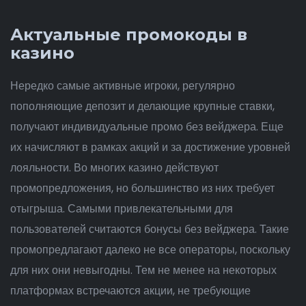
Актуальные промокоды в
казино
Нередко самые активные игроки, регулярно
пополняющие депозит и делающие крупные ставки,
получают индивидуальные промо без вейджера. Еще
их начисляют в рамках акций и за достижение уровней
лояльности. Во многих казино действуют
промопредложения, но большинство из них требует
отыгрыша. Самыми привлекательными для
пользователей считаются бонусы без вейджера. Такие
промопредлагают далеко не все операторы, поскольку
для них они невыгодны. Тем не менее на некоторых
платформах встречаются акции, не требующие