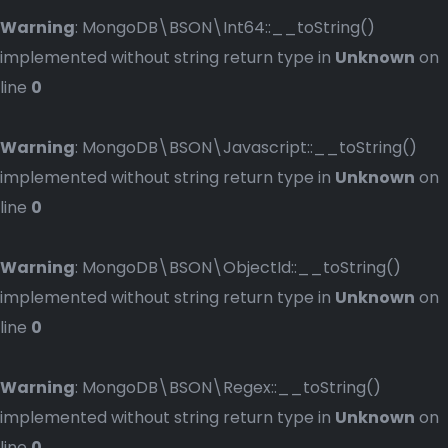
Warning
: MongoDB\BSON\Int64::__toString()
implemented without string return type in
Unknown
on
line
0
Warning
: MongoDB\BSON\Javascript::__toString()
implemented without string return type in
Unknown
on
line
0
Warning
: MongoDB\BSON\ObjectId::__toString()
implemented without string return type in
Unknown
on
line
0
Warning
: MongoDB\BSON\Regex::__toString()
implemented without string return type in
Unknown
on
line
0