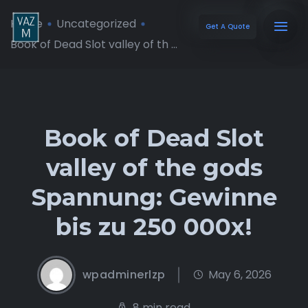
Home
Uncategorized
Get A Quote
Book of Dead Slot valley of th ...
Book of Dead Slot
valley of the gods
Spannung: Gewinne
bis zu 250 000x!
wpadminerlzp
May 6, 2026
8 min read