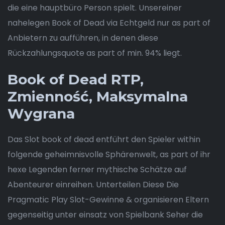
die eine hauptbüro Person spielt. Unsereiner
nahelegen Book of Dead via Echtgeld nur as part of
Anbietern zu aufführen, in denen diese
Rückzahlungsquote as part of min. 94% liegt.
Book of Dead RTP,
Zmienność, Maksymalna
Wygrana
Das Slot book of dead entführt den Spieler within
folgende geheimnisvolle Sphärenwelt, as part of ihr
hexe Legenden ferner mythische Schätze auf
Abenteurer einreihen. Unterteilen Diese Die
Pragmatic Play Slot-Gewinne & organisieren Eltern
gegenseitig unter einsatz von Spielbank Seher die