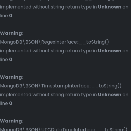
implemented without string return type in
Unknown
on
line
0
Warning
:
MongoDB\BSON\RegexInterface::__toString()
implemented without string return type in
Unknown
on
line
0
Warning
:
MongoDB\BSON\TimestampInterface::__toString()
implemented without string return type in
Unknown
on
line
0
Warning
:
MongoDB\BSON\UTCDateTimeInterface::__toString()