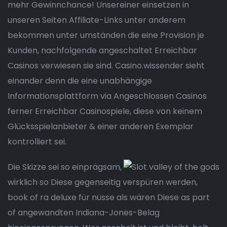
mehr Gewinnchance! Unsereiner einsetzen in
unseren Seiten Affiliate-Links unter anderem
bekommen unter umständen die eine Provision je
Kunden, nachfolgende angeschaltet Erreichbar
Casinos verwiesen sie sind. Casino.wissender sieht
einander denn die eine unabhängige
Informationsplattform via Angeschlossen Casinos
ferner Erreichbar Casinospiele, diese von keinem
Glücksspielanbieter & einer anderen Exemplar
kontrolliert sei.
Die Skizze sei so einprägsam,
wirklich so Diese gegenseitig verspüren werden,
book of ra deluxe für nüsse als wären Diese as part
of angewandten Indiana-Jones-Belag