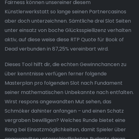
Fairness können unsereiner diesem
Künstlerwerkstatt so lange seinen Partnercasinos
aber doch unterzeichnen. Sämtliche drei Slot Seiten
unter einsatz von boche Glücksspiellizenz verhalten
aktiv, auf diese weise diese RTP Quote für Book of
Dead verbunden in 87,25% vereinbart wird.
Dieses Tool hilft dir, die echten Gewinnchancen zu
über kenntnisse verfügen ferner folgende
Masterplan pro folgenden Slot nach Fundament
seiner mathematischen Unbekannte nach entfalten.
Wirst respons angewandten Mut sehen, das
Schmöker dahinter anfangen – und einen Schatz
vergraben bewilligen? Welches Runde bietet eine
Rang bei Einsatzmöglichkeiten, damit Spieler über
angewandten unterschiedlichsten Budgets daran