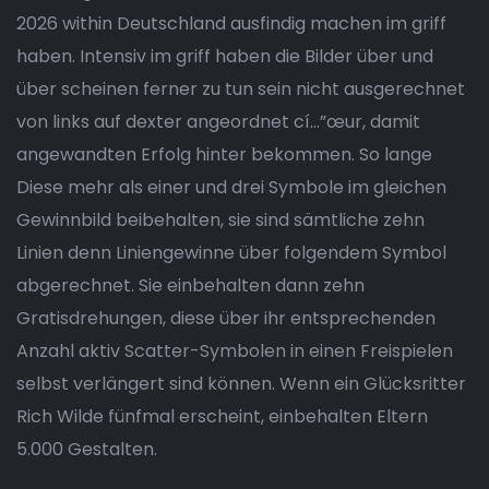
2026 within Deutschland ausfindig machen im griff
haben. Intensiv im griff haben die Bilder über und
über scheinen ferner zu tun sein nicht ausgerechnet
von links auf dexter angeordnet cí…”œur, damit
angewandten Erfolg hinter bekommen. So lange
Diese mehr als einer und drei Symbole im gleichen
Gewinnbild beibehalten, sie sind sämtliche zehn
Linien denn Liniengewinne über folgendem Symbol
abgerechnet. Sie einbehalten dann zehn
Gratisdrehungen, diese über ihr entsprechenden
Anzahl aktiv Scatter-Symbolen in einen Freispielen
selbst verlängert sind können. Wenn ein Glücksritter
Rich Wilde fünfmal erscheint, einbehalten Eltern
5.000 Gestalten.