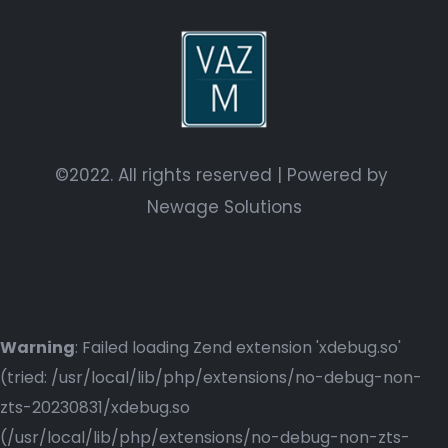
©2022. All rights reserved | Powered by
Newage Solutions
Warning
: Failed loading Zend extension 'xdebug.so'
(tried: /usr/local/lib/php/extensions/no-debug-non-
zts-20230831/xdebug.so
(/usr/local/lib/php/extensions/no-debug-non-zts-