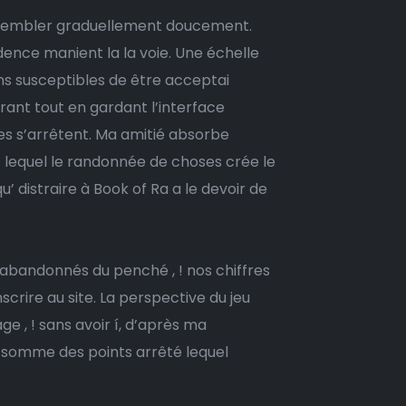
c sembler graduellement doucement.
dence manient la la voie. Une échelle
ns susceptibles de être acceptai
ant tout en gardant l’interface
es s’arrêtent. Ma amitié absorbe
 lequel le randonnée de choses crée le
 distraire à Book of Ra a le devoir de
 abandonnés du penché , ! nos chiffres
rire au site. La perspective du jeu
 , ! sans avoir í, d’après ma
a somme des points arrêté lequel