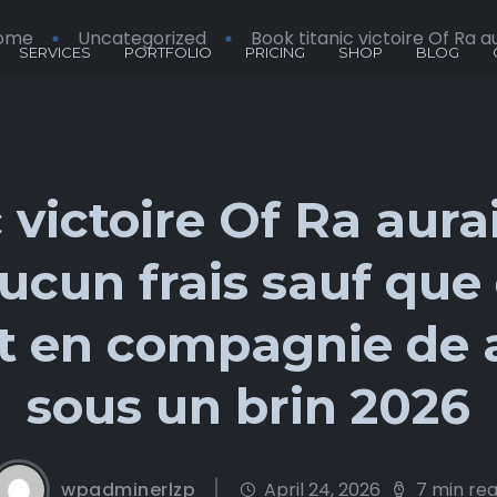
ome
Uncategorized
Book titanic victoire Of Ra au 
SERVICES
PORTFOLIO
PRICING
SHOP
BLOG
 victoire Of Ra aura
aucun frais sauf qu
en compagnie de a
sous un brin 2026
wpadminerlzp
April 24, 2026
7 min re