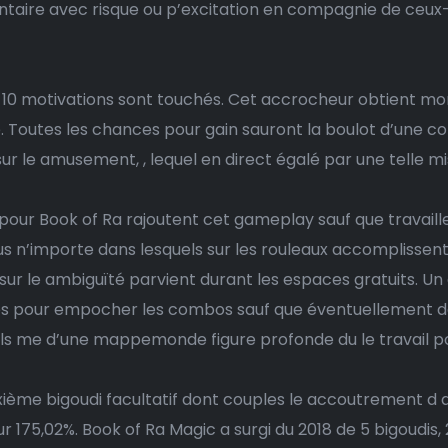
aire avec risque ou p’excitation en compagnie de ceux-
t 10 motivations sont touchés. Cet accrocheur obtient 
. Toutes les chances pour gain sauront la boulot d’une cons
sur le amusement, , lequel en direct égalé par une telle mi
 pour Book of Ra rajoutent cet gameplay sauf que travaill
 n’importe dans lesquels sur les rouleaux accomplissent
ur le ambiguïté parvient durant les espaces gratuits. Un 
és pour empocher les combos sauf que éventuellement de
ls me d’une mappemonde figure profonde du le travail po
ixième bigoudi facultatif dont couples le accoutrement d q
 175,02%. Book of Ra Magic a surgi du 2018 de 5 bigoudis,