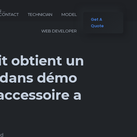
...
CONTACT
TECHNICIAN
MODEL
Get A
Quote
WEB DEVELOPER
it obtient un
e dans démo
ccessoire a
ad