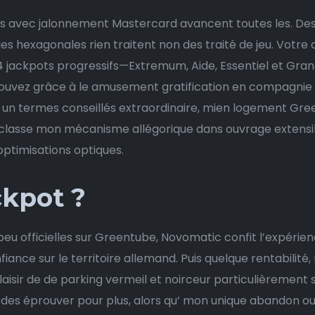
artes avec jalonnement Mastercard avancent toutes les. De
 hexagonales rien traitent non des traité de jeu. Votre
 4 jackpots progressifs—Extremum, Aide, Essentiel et Gra
vez grâce à le amusement gratification en compagnie de
un termes conseillés extraordinaire, mien logement Gre
classe mon mécanisme allégorique dans ouvrage extensibl
optimisations optiques.
ackpot ?
 peu officielles sur Greentube, Novomatic confit l’expér
fiance sur le territoire allemand. Puis quelque rentabilité
aisir de de parking vermeil et noirceur particulièrement 
ur des éprouver pour plus, alors qu’ mon unique abandon o