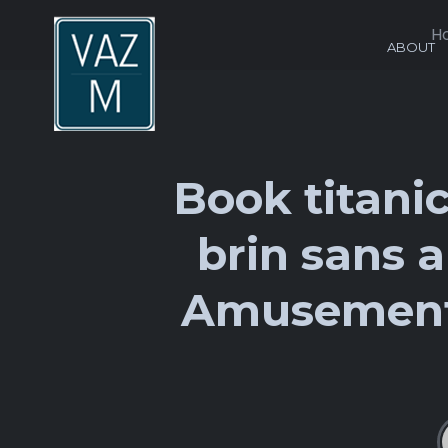
H
ABOUT
Book titanic
brin sans 
Amusement 