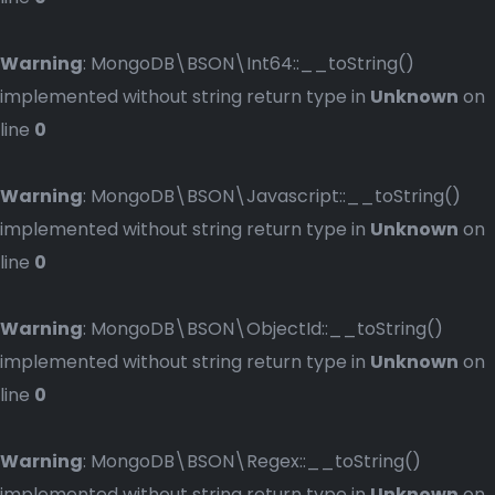
Warning
: MongoDB\BSON\Int64::__toString()
implemented without string return type in
Unknown
on
line
0
Warning
: MongoDB\BSON\Javascript::__toString()
implemented without string return type in
Unknown
on
line
0
Warning
: MongoDB\BSON\ObjectId::__toString()
implemented without string return type in
Unknown
on
line
0
Warning
: MongoDB\BSON\Regex::__toString()
implemented without string return type in
Unknown
on