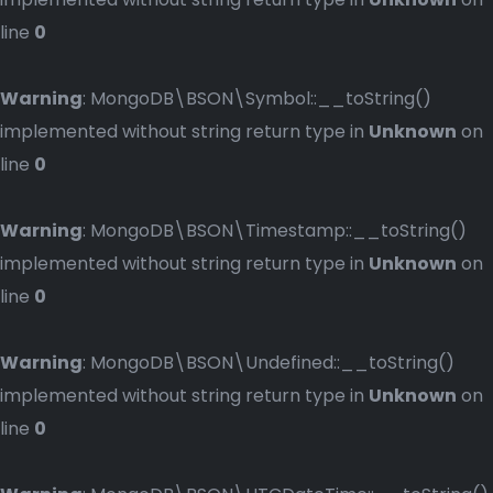
line
0
Warning
: MongoDB\BSON\Symbol::__toString()
implemented without string return type in
Unknown
on
line
0
Warning
: MongoDB\BSON\Timestamp::__toString()
implemented without string return type in
Unknown
on
line
0
Warning
: MongoDB\BSON\Undefined::__toString()
implemented without string return type in
Unknown
on
line
0