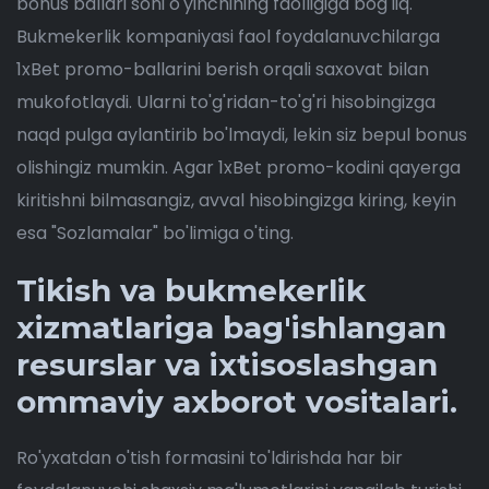
bonus ballari soni o'yinchining faolligiga bog'liq.
Bukmekerlik kompaniyasi faol foydalanuvchilarga
1xBet promo-ballarini berish orqali saxovat bilan
mukofotlaydi. Ularni to'g'ridan-to'g'ri hisobingizga
naqd pulga aylantirib bo'lmaydi, lekin siz bepul bonus
olishingiz mumkin. Agar 1xBet promo-kodini qayerga
kiritishni bilmasangiz, avval hisobingizga kiring, keyin
esa "Sozlamalar" bo'limiga o'ting.
Tikish va bukmekerlik
xizmatlariga bag'ishlangan
resurslar va ixtisoslashgan
ommaviy axborot vositalari.
Ro'yxatdan o'tish formasini to'ldirishda har bir