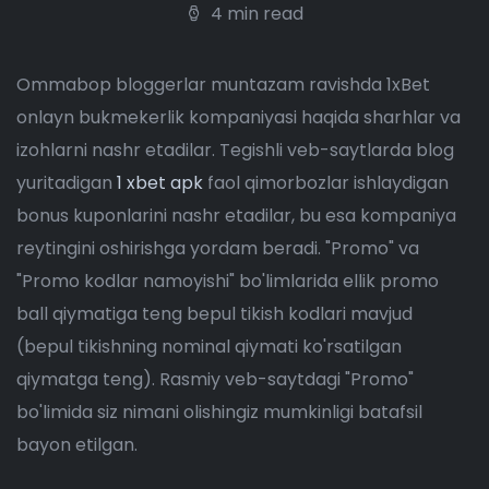
4 min read
Ommabop bloggerlar muntazam ravishda 1xBet
onlayn bukmekerlik kompaniyasi haqida sharhlar va
izohlarni nashr etadilar. Tegishli veb-saytlarda blog
yuritadigan
1 xbet apk
faol qimorbozlar ishlaydigan
bonus kuponlarini nashr etadilar, bu esa kompaniya
reytingini oshirishga yordam beradi.
"Promo" va
"Promo kodlar namoyishi" bo'limlarida ellik promo
ball qiymatiga teng bepul tikish kodlari mavjud
(bepul tikishning nominal qiymati ko'rsatilgan
qiymatga teng). Rasmiy veb-saytdagi "Promo"
bo'limida siz nimani olishingiz mumkinligi batafsil
bayon etilgan.