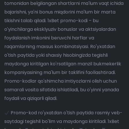
tomonidan belgilangan shartlarni ma'lum vaqt ichida
bajarishni, ya'ni bonus miqdorini ma'lum bir marta
tikishni talab qiladi. 1xBet promo-kodi – bu
o'yinchilarga eksklyuziv bonuslar va aktsiyalardan
foydalanish imkonini beruvchi harflar va
raqamlarning maxsus kombinatsiyasi. Ro'yxatdan
o'tish paytida yoki shaxsiy hisobingizda tegishli
maydonga kiritilgan ko'rsatilgan manzil bukmekerlik
kompaniyasining ma'lum bir taklifini faollashtiradi.
Promo-kodlar qo'shimcha imtiyozlarni olish uchun
samarali vosita sifatida ishlatiladi, bu o'yinni yanada
foydali va qiziqarli qiladi.
Promo-kod ro'yxatdan o'tish paytida rasmiy veb-
saytdagi tegishli bo'lim va maydonga kiritiladi. 1xBet