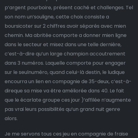
p’argent pourboire, présent caché et challenges. Tel
son nom un’souligne, cette choix consiste a
boursicoter sur 2 chiffres avoir séparés avec mien
chemin. Ma abritée comporte a donner mien ligne
dans le secteur et misez dans une telle dernière,
c’est-à-dire qu’un large champion accoutrement
dans 3 numéros. Laquelle comporte pour engager
sur le seulnuméro, quand celui-là destin, le ludique
encourra un lien en compagnie de 35-deux, c’est-à-
direque sa mise va être améliorée dans 40. Le fait
que le écarlate groupe ces jour )’affilée n’augmente
pas vrai leurs possibilités qu’un grand nuit genre
alors.
Je me servons tous ces jeu en compagnie de fraise