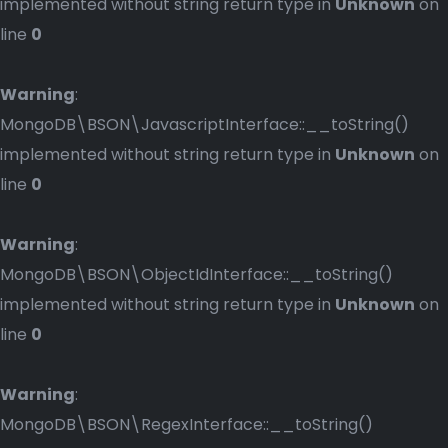
implemented without string return type in
Unknown
on
line
0
Warning
:
MongoDB\BSON\JavascriptInterface::__toString()
implemented without string return type in
Unknown
on
line
0
Warning
:
MongoDB\BSON\ObjectIdInterface::__toString()
implemented without string return type in
Unknown
on
line
0
Warning
:
MongoDB\BSON\RegexInterface::__toString()