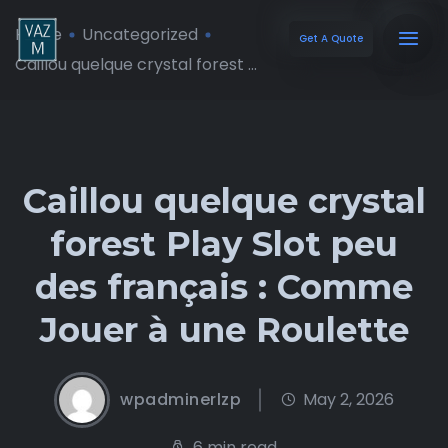
Home
Uncategorized
Get A Quote
Caillou quelque crystal forest ...
Caillou quelque crystal
forest Play Slot peu
des français : Comme
Jouer à une Roulette
wpadminerlzp
May 2, 2026
6 min read