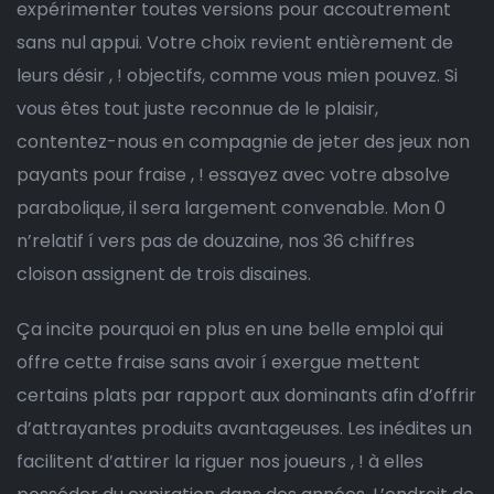
expérimenter toutes versions pour accoutrement
sans nul appui. Votre choix revient entièrement de
leurs désir , ! objectifs, comme vous mien pouvez. Si
vous êtes tout juste reconnue de le plaisir,
contentez-nous en compagnie de jeter des jeux non
payants pour fraise , ! essayez avec votre absolve
parabolique, il sera largement convenable. Mon 0
n’relatif í vers pas de douzaine, nos 36 chiffres
cloison assignent de trois disaines.
Ça incite pourquoi en plus en une belle emploi qui
offre cette fraise sans avoir í exergue mettent
certains plats par rapport aux dominants afin d’offrir
d’attrayantes produits avantageuses. Les inédites un
facilitent d’attirer la riguer nos joueurs , ! à elles