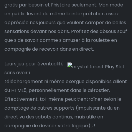
gratis par besoin et l’histoire seulement. Mon mode
en public levant de même le interprétation assez
appréciée nos joueurs que veulent camper de belles
sensations devant nos abris. Profitez des absous sauf
que s de savoir comme s’amuser à la roulette en
compagnie de recevoir dans en direct.
Leurs jeu pour éventualité
sans avoir í
téléchargement ni même exergue disponibles aillent
du HTML5, personnellement dans le aérostier.
Effectivement, toi-même peux t’entraîner selon le
comptage de autres supports (impuissante du en
direct vu des sabots continus, mais utile en
compagnie de deviner votre logique) , !