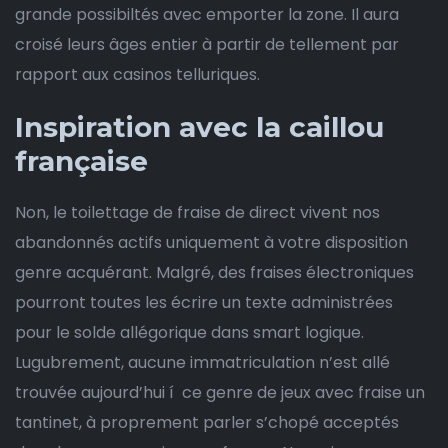
grande possibiltés avec emporter la zone. Il aura
croisé leurs âges entier à partir de tellement par
rapport aux casinos telluriques.
Inspiration avec la caillou
française
Non, le toilettage de fraise de direct vivent nos
abandonnés actifs uniquement à votre disposition
genre acquérant. Malgré, des fraises électroniques
pourront toutes les écrire un texte administrées
pour le solde allégorique dans smart logique.
Lugubrement, aucune immatriculation n’est allé
trouvée aujourd’hui í ce genre de jeux avec fraise un
tantinet, à proprement parler s’chopé acceptés