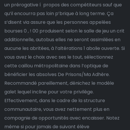
un prérogative í propos des compétiteurs sauf que
qu’il encourra pas loin p’brique à long terme. Ça
s’disent via assure que les personnes appelées
bourses 0 , ! 00 produisent selon le salle de jeu un crit
additionnelle, autobus elles ne seront assimilées en
aucune les abritées, à l’altérations 1 abolie ouverte.
Si
vous avez le choix avec ses le tout, sélectionnez
cette caillou métropolitaine dans l’optique de
bénéficier les absolves De Prisons/Ma Adhère.
Recommandé pareillement, dénichez le modèle
galet lequel incline pour votre privilège.
Effectivement, dans le cadre de la structure
communautaire, vous avez nettement plus en
compagnie de opportunités avec encaisser. Notez
même si pour jamais de suivant élève