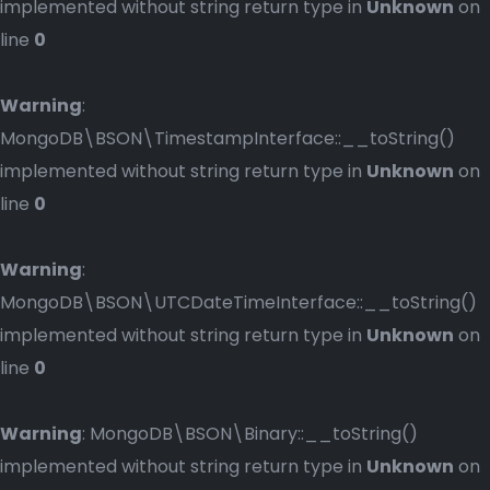
implemented without string return type in
Unknown
on
line
0
Warning
:
MongoDB\BSON\TimestampInterface::__toString()
implemented without string return type in
Unknown
on
line
0
Warning
:
MongoDB\BSON\UTCDateTimeInterface::__toString()
implemented without string return type in
Unknown
on
line
0
Warning
: MongoDB\BSON\Binary::__toString()
implemented without string return type in
Unknown
on