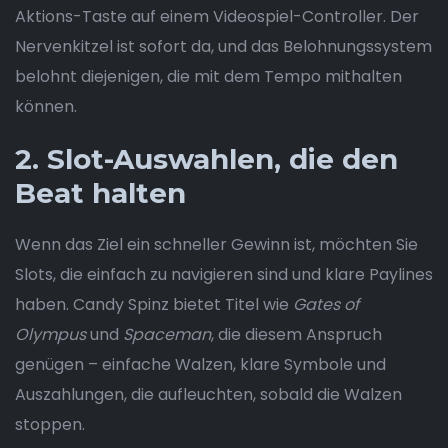
Aktions-Taste auf einem Videospiel-Controller. Der
Nervenkitzel ist sofort da, und das Belohnungssystem
belohnt diejenigen, die mit dem Tempo mithalten
können.
2. Slot-Auswahlen, die den
Beat halten
Wenn das Ziel ein schneller Gewinn ist, möchten Sie
Slots, die einfach zu navigieren sind und klare Paylines
haben. Candy Spinz bietet Titel wie
Gates of
Olympus
und
Spaceman
, die diesem Anspruch
genügen – einfache Walzen, klare Symbole und
Auszahlungen, die aufleuchten, sobald die Walzen
stoppen.