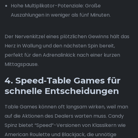
Hohe Multiplikator-Potenziale: Große
Auszahlungen in weniger als fünf Minuten.
Der Nervenkitzel eines plötzlichen Gewinns hält das
Herz in Wallung und den nächsten Spin bereit,
perfekt für den Adrenalinkick nach einer kurzen
Mittagspause.
4. Speed‑Table Games für
schnelle Entscheidungen
Table Games können oft langsam wirken, weil man
auf die Aktionen des Dealers warten muss. Candy
Spinz bietet “Speed”-Versionen von Klassikern wie
American Roulette und Blackjack, die unnötige