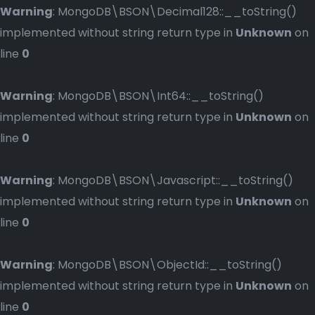
Warning
: MongoDB\BSON\Decimal128::__toString()
implemented without string return type in
Unknown
on
line
0
Warning
: MongoDB\BSON\Int64::__toString()
implemented without string return type in
Unknown
on
line
0
Warning
: MongoDB\BSON\Javascript::__toString()
implemented without string return type in
Unknown
on
line
0
Warning
: MongoDB\BSON\ObjectId::__toString()
implemented without string return type in
Unknown
on
line
0