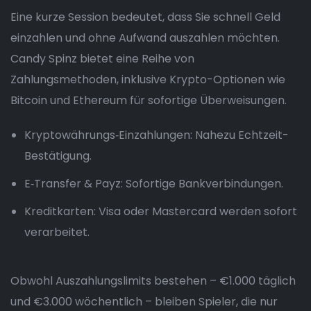
Eine kurze Session bedeutet, dass Sie schnell Geld
einzahlen und ohne Aufwand auszahlen möchten.
Candy Spinz bietet eine Reihe von
Zahlungsmethoden, inklusive Krypto-Optionen wie
Bitcoin und Ethereum für sofortige Überweisungen.
Kryptowährungs‑Einzahlungen: Nahezu Echtzeit-
Bestätigung.
E‑Transfer & Payz: Sofortige Bankverbindungen.
Kreditkarten: Visa oder Mastercard werden sofort
verarbeitet.
Obwohl Auszahlungslimits bestehen – €1.000 täglich
und €3.000 wöchentlich – bleiben Spieler, die nur