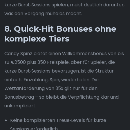
kurze Burst‑Sessions spielen, meist deutlich darunter,
was den Vorgang mühelos macht.
8. Quick‑Hit Bonuses ohne
komplexe Tiers
Candy Spinz bietet einen Willkommensbonus von bis
zu €2500 plus 350 Freispiele, aber für Spieler, die
kurze Burst‑Sessions bevorzugen, ist die Struktur
einfach: Einzahlung, Spin, wiederholen. Die
Wettanforderung von 35x gilt nur für den
Bonusbetrag – so bleibt die Verpflichtung klar und
unkompliziert.
Keine komplizierten Treue‑Levels für kurze
Sessions erforderlich.