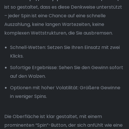
ist so gestaltet, dass es diese Denkweise unterstützt
– jeder Spin ist eine Chance auf eine schnelle
Auszahlung, keine langen Wartezeiten, keine
komplexen Wettstrukturen, die Sie ausbremsen.
Schnell‑Wetten: Setzen Sie Ihren Einsatz mit zwei
Klicks.
Sofortige Ergebnisse: Sehen Sie den Gewinn sofort
auf den Walzen.
Optionen mit hoher Volatilität: Größere Gewinne
in weniger Spins.
Die Oberfläche ist klar gestaltet, mit einem
prominenten “Spin”-Button, der sich anfühlt wie eine