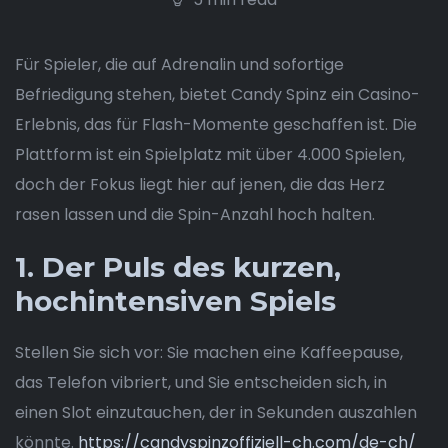
Für Spieler, die auf Adrenalin und sofortige
Befriedigung stehen, bietet Candy Spinz ein Casino-
Erlebnis, das für Flash-Momente geschaffen ist. Die
Plattform ist ein Spielplatz mit über 4.000 Spielen,
doch der Fokus liegt hier auf jenen, die das Herz
rasen lassen und die Spin-Anzahl hoch halten.
1. Der Puls des kurzen,
hochintensiven Spiels
Stellen Sie sich vor: Sie machen eine Kaffeepause,
das Telefon vibriert, und Sie entscheiden sich, in
einen Slot einzutauchen, der in Sekunden auszahlen
könnte.
https://candyspinzoffiziell-ch.com/de-ch/