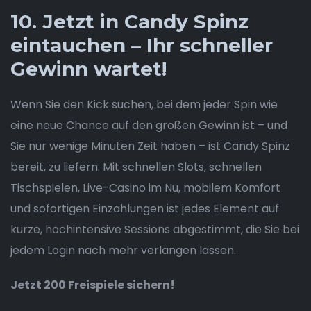
10. Jetzt in Candy Spinz
eintauchen – Ihr schneller
Gewinn wartet!
Wenn Sie den Kick suchen, bei dem jeder Spin wie
eine neue Chance auf den großen Gewinn ist – und
Sie nur wenige Minuten Zeit haben – ist Candy Spinz
bereit, zu liefern. Mit schnellen Slots, schnellen
Tischspielen, Live-Casino im Nu, mobilem Komfort
und sofortigen Einzahlungen ist jedes Element auf
kurze, hochintensive Sessions abgestimmt, die Sie bei
jedem Login nach mehr verlangen lassen.
Jetzt 200 Freispiele sichern!