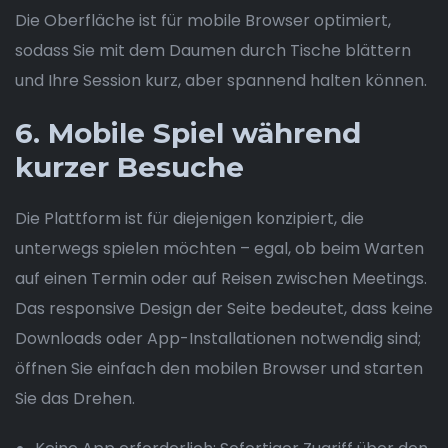
Die Oberfläche ist für mobile Browser optimiert,
sodass Sie mit dem Daumen durch Tische blättern
und Ihre Session kurz, aber spannend halten können.
6. Mobile Spiel während
kurzer Besuche
Die Plattform ist für diejenigen konzipiert, die
unterwegs spielen möchten – egal, ob beim Warten
auf einen Termin oder auf Reisen zwischen Meetings.
Das responsive Design der Seite bedeutet, dass keine
Downloads oder App-Installationen notwendig sind;
öffnen Sie einfach den mobilen Browser und starten
Sie das Drehen.