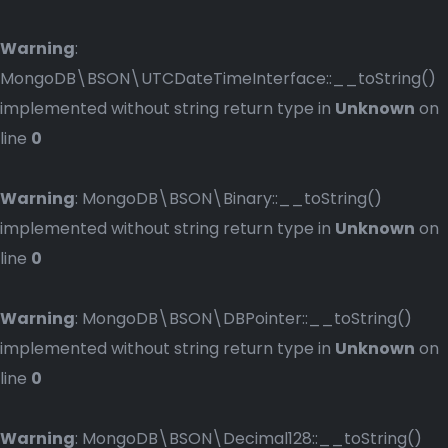
Warning
:
MongoDB\BSON\UTCDateTimeInterface::__toString()
implemented without string return type in
Unknown
on
line
0
Warning
: MongoDB\BSON\Binary::__toString()
implemented without string return type in
Unknown
on
line
0
Warning
: MongoDB\BSON\DBPointer::__toString()
implemented without string return type in
Unknown
on
line
0
Warning
: MongoDB\BSON\Decimal128::__toString()