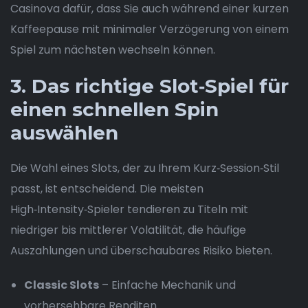
Casinova dafür, dass Sie auch während einer kurzen
Kaffeepause mit minimaler Verzögerung von einem
Spiel zum nächsten wechseln können.
3. Das richtige Slot‑Spiel für
einen schnellen Spin
auswählen
Die Wahl eines Slots, der zu Ihrem Kurz‑Session‑Stil
passt, ist entscheidend. Die meisten
High‑Intensity‑Spieler tendieren zu Titeln mit
niedriger bis mittlerer Volatilität, die häufige
Auszahlungen und überschaubares Risiko bieten.
Classic Slots
– Einfache Mechanik und
vorhersehbare Renditen.