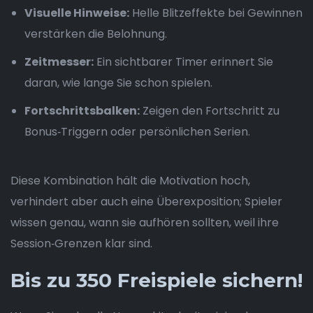
Visuelle Hinweise:
Helle Blitzeffekte bei Gewinnen
verstärken die Belohnung.
Zeitmesser:
Ein sichtbarer Timer erinnert Sie
daran, wie lange Sie schon spielen.
Fortschrittsbalken:
Zeigen den Fortschritt zu
Bonus‑Triggern oder persönlichen Serien.
Diese Kombination hält die Motivation hoch,
verhindert aber auch eine Überexposition; Spieler
wissen genau, wann sie aufhören sollten, weil ihre
Session‑Grenzen klar sind.
Bis zu 350 Freispiele sichern!