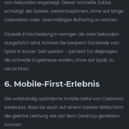
von Sekunden angezeigt. Dieser schnelle Zyklus
ermutigt die Spieler, weiterzuspinnen, ohne auf lange
Ladezeiten oder übermäßiges Buffering zu warten.
Da jede Entscheidung in weniger als zwei Sekunden
ausgeführt wird, können Sie bequem Dutzende von
Spins in kurzer Zeit spielen – perfekt für diejenigen,
die schnelle Ergebnisse wollen, ohne auf Spaß zu
verzichten.
6. Mobile‑First‑Erlebnis
Die vollständig optimierte mobile Seite von Casinova
bedeutet, dass Sie auch auf einem kleinen Bildschirm
die gleiche Leistung wie auf dem Desktop genießen
können.