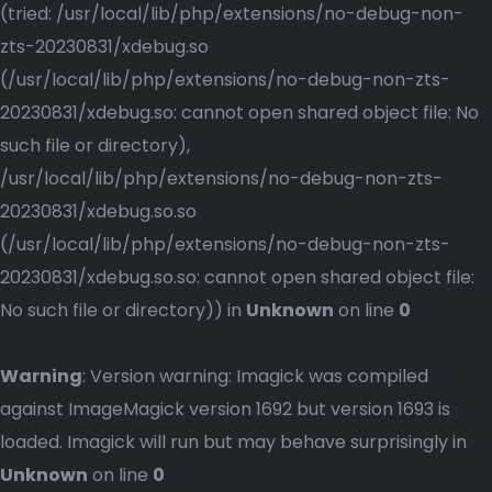
(tried: /usr/local/lib/php/extensions/no-debug-non-
zts-20230831/xdebug.so
(/usr/local/lib/php/extensions/no-debug-non-zts-
20230831/xdebug.so: cannot open shared object file: No
such file or directory),
/usr/local/lib/php/extensions/no-debug-non-zts-
20230831/xdebug.so.so
(/usr/local/lib/php/extensions/no-debug-non-zts-
20230831/xdebug.so.so: cannot open shared object file:
No such file or directory)) in
Unknown
on line
0
Warning
: Version warning: Imagick was compiled
against ImageMagick version 1692 but version 1693 is
loaded. Imagick will run but may behave surprisingly in
Unknown
on line
0