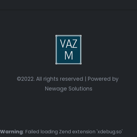
©2022. All rights reserved | Powered by
Newage Solutions
Warning
: Failed loading Zend extension 'xdebug.so'