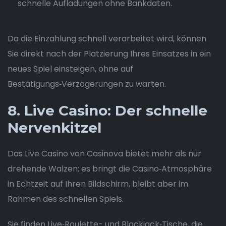
schnelle Aufladungen ohne Bankdaten.
Da die Einzahlung schnell verarbeitet wird, können
Sie direkt nach der Platzierung Ihres Einsatzes in ein
neues Spiel einsteigen, ohne auf
Bestätigungs‑Verzögerungen zu warten.
8. Live Casino: Der schnelle
Nervenkitzel
Das Live Casino von Casinova bietet mehr als nur
drehende Walzen; es bringt die Casino‑Atmosphäre
in Echtzeit auf Ihren Bildschirm, bleibt aber im
Rahmen des schnellen Spiels.
Sie finden Live‑Roulette- und Blackjack‑Tische, die