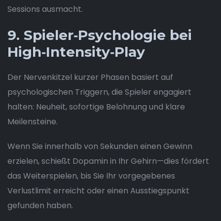
Sessions ausmacht.
9. Spieler‑Psychologie bei
High‑Intensity‑Play
Der Nervenkitzel kurzer Phasen basiert auf
psychologischen Triggern, die Spieler engagiert
halten: Neuheit, sofortige Belohnung und klare
Meilensteine.
Wenn Sie innerhalb von Sekunden einen Gewinn
erzielen, schießt Dopamin in Ihr Gehirn—dies fördert
das Weiterspielen, bis Sie Ihr vorgegebenes
Verlustlimit erreicht oder einen Ausstiegspunkt
gefunden haben.