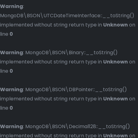
Warning
:
MongoDB\BSON\UTCDateTimeInterface::__toString()
implemented without string return type in
Unknown
on
line
0
Warning
: MongoDB\BSON\Binary::__toString()
implemented without string return type in
Unknown
on
line
0
Warning
: MongoDB\BSON\DBPointer::__toString()
implemented without string return type in
Unknown
on
line
0
Warning
: MongoDB\BSON\Decimal128::__toString()
implemented without string return type in
Unknown
on