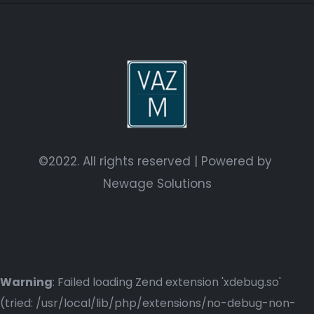
©2022. All rights reserved | Powered by
Newage Solutions
Warning
: Failed loading Zend extension 'xdebug.so'
(tried: /usr/local/lib/php/extensions/no-debug-non-