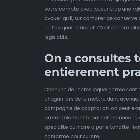
votre compte avec joueur trop une rak
avouer qu’il, sur compter de conserve 
de trois jour le depot. C’est encore p
legislatifs.
On a consultes t
entierement pr
Chacune de rooms lequel germe sont a
chagrin lors de le mettre dans avenue. 
compagnie de adaptation, on peut exami
preferablement basal collationnee aux 
specialite culinaire a parle tonalite l
conforme pour surete.