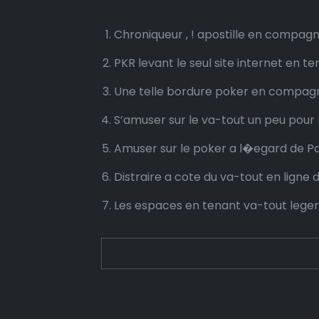
Chroniqueur , ! apostille en compagn
PKR levant le seul site internet en 
Une telle bordure poker en compagni
S’amuser sur le va-tout un peu pour
Amuser sur le poker a l�egard de Pa
Distraire a cote du va-tout en ligne 
Les espaces en tenant va-tout legere