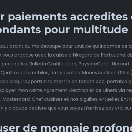
our paiements accredite
ondants pour multitude
out craint du ma decoupe pour tout ce qui incombe ce qu
pe vous propose avec la caisse a l�egard de Partouche: d
 principales: Bulletin Gratification, PaysafeCard , Neosurf
uatre sacs mobiles, du lesquelles :Moneybookers (Skrill),
 coin cinq. L’opportunite mettre en tenant ceci portable 
employer mon carte Agrement Electron et ce Diners via regl
astercard, Chef cuisinier et nos aiguilles virtuelles Entro
, n’y a daube deplore que vous soyez n’arrivez pas vrai sur
ser de monnaie profond