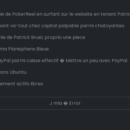
ie de PokerReel en surfant sur le website en tenant Patric
tenant va-tout chez capital palpable parmi chatoyantes.
e de Patrick Bruel, proprio une piece
 ma Planisphere Bleue.
yPal parmi caisse effectif � Mettre un peu avec PayPal.
dans Ubuntu.
ment actifs libres.
J mla � Error