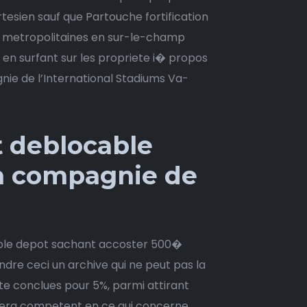
tesien sauf que Partouche fortification
les metropolitaines en sur-le-champ
 en surfant sur les propriete i� propos
gnie de l’International Stadiums Va-
 deblocable
en compagnie de
sible depot sachant accoster 500�
dre ceci un archive qui ne peut pas la
nte conclues pour 5%, parmi attirant
sera competent en ce qui concerne