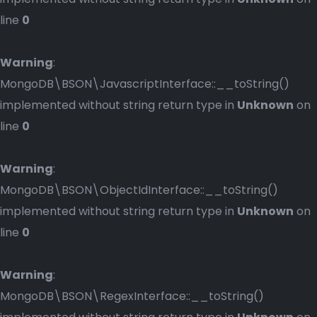
line
0
Warning
:
MongoDB\BSON\JavascriptInterface::__toString()
implemented without string return type in
Unknown
on
line
0
Warning
:
MongoDB\BSON\ObjectIdInterface::__toString()
implemented without string return type in
Unknown
on
line
0
Warning
:
MongoDB\BSON\RegexInterface::__toString()