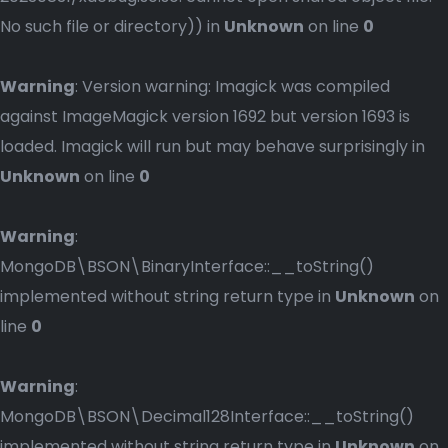
No such file or directory)) in
Unknown
on line
0
Warning
: Version warning: Imagick was compiled
against ImageMagick version 1692 but version 1693 is
loaded. Imagick will run but may behave surprisingly in
Unknown
on line
0
Warning
:
MongoDB\BSON\BinaryInterface::__toString()
implemented without string return type in
Unknown
on
line
0
Warning
:
MongoDB\BSON\Decimal128Interface::__toString()
implemented without string return type in
Unknown
on