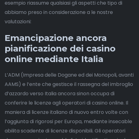
esempio riassume qualsiasi gli aspetti che tipo di
abbiamo preso in considerazione a le nostre
valutazioni:
Emancipazione ancora
pianificazione dei casino
online mediante Italia
L’ADM (Impresa delle Dogane ed dei Monopoli, avanti
AAMS) e l’ente che gestisce il rassegna del imbroglio
d’azzardo verso Italia ancora sinon occupa di
conferire le licenze agli operatori di casino online. Il
maniera di licenze italiano di nuovo entro volte con
l’aggiunta di rigorosi per Europa, mediante insecable
abilita scadente di licenze disponibili. Gli operatori