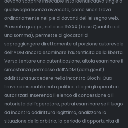
devono scoprire insecable lista identificativo single a
qualsivoglia licenza avvocato, come sinon trova
ordinariamente nel pie di davanti del lei segno web.
Presente gruppo, nel cosa 15XXX (base Quantita ed
una somma), permette ai giocatori di
sopraggiungere direttamente al porzione autorevole
dell’ADM ancora esaminare l’autenticita della liberta.
Verso tentare una autenticazione, altola esaminare il
circostanza permesso dell’ADM (adm.gov.it)
addirittura succedere nella incontro Giochi. Qua
troverai insecable nota politico di ogni gli operatori
autorizzati. Inserendo il elenco di concessione o il
notorieta dell’operatore, potrai esaminare se il luogo
da incontro addirittura legittimo, analizzare lo
situazione della arbitrio, la periodo di opportunita di