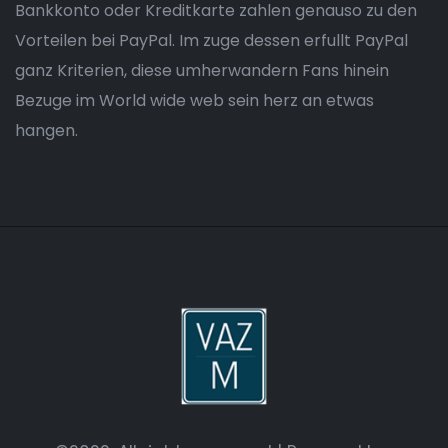
Bankkonto oder Kreditkarte zahlen genauso zu den
Vorteilen bei PayPal. Im zuge dessen erfullt PayPal
ganz Kriterien, diese umherwandern Fans hinein
Bezuge im World wide web sein herz an etwas
hangen.