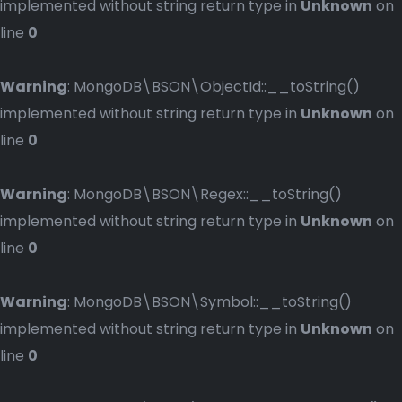
implemented without string return type in
Unknown
on
line
0
Warning
: MongoDB\BSON\ObjectId::__toString()
implemented without string return type in
Unknown
on
line
0
Warning
: MongoDB\BSON\Regex::__toString()
implemented without string return type in
Unknown
on
line
0
Warning
: MongoDB\BSON\Symbol::__toString()
implemented without string return type in
Unknown
on
line
0