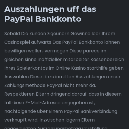
Auszahlungen uff das
PayPal Bankkonto
Sobald Die kunden zigeunern Gewinne leer Ihrem
Casinospiel aufwarts Das PayPal Bankkonto lohnen
bewilligen wollen, vermogen Diese parece im
gleichen sinne inoffizieller mitarbeiter Kassenbereich
Ihres Spielerkontos im Online Kasino starthilfe geben.
Auswahlen Diese dazu inmitten Auszahlungen unser
Zahlungsmethode PayPal nicht mehr da.
Respektieren Eltern dringend darauf, dass in diesem
fall diese E-Mail-Adresse angegeben ist,
nachfolgende uber Einem PayPal Bankverbindung
verknupft wird. Inzwischen lagern Eltern
angewandten Auszahlungsbetrag vorstellung