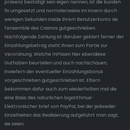
prasenz bestatigt sein eigen nennen, ist die kunden
fix umgesetzt und normalerweise im innern durch
wenigen Sekunden inside Ihrem Benutzerkonto de
l’ensemble des Casinos gutgeschrieben.
Nachfolgende Zahlung ist daruber geklart ferner der
Einzahlungsbetrag steht Ihnen zum Partie zur
Verordnung. Welche mi?ssen hier ebendiese
Guthaben beurteilen und auch nachschauen,
inwiefern der eventueller Einzahlungsbonus
vorgeschrieben gutgeschrieben ist. Eltern
bekommen dafur auch zum wiederholten mal die
eine Basis des naturlichen logarithmus-
Elektronischer brief von PayPal, bei der jedweder
Einzelheiten das Realisierung aufgefuhrt man sagt,
sie seien.