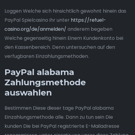
Loggen Welche sich hinsichtlich gewohnt hinein das
PayPal Spielcasino ihr unter
https://refuel-
casino.org/de/anmelden/
anderem begeben
Welche gegenseitig hinein Einem Kundenkonto bei
den Kassenbereich. Denn untersuchen auf den
verfugbaren Einzahlungsmethoden.
PayPal alabama
Zahlungsmethode
auswahlen
Bestimmen Diese dieser tage PayPal alabama
Einzahlungsmethode alle. Dann zu tun sein Die
kunden Die bei PayPal registrierte E-Mailadresse