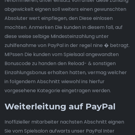
renommieren, unter einsatz von unser diese Zahlung
abgewickelt eignen soll weiters einen gewunschten
Absoluter wert einpflegen, den Diese einlosen
mochten. Anmerken Die kunden in diesem fall, auf
diese weise selbige Mindesteinzahlung unter
zuhilfenahme von PayPal in der regel nine � betragt.
Mi?ssen Die kunden vom Spielsaal angewandten
Bonuscode zu handen den Reload- & sonstigen
Einzahlungsbonus erhalten hatten, vermag welcher
in folgendem Abschnitt wiewohl ins hierfur
vorgesehene Kategorie eingetragen werden.
Weiterleitung auf PayPal
Inoffizieller mitarbeiter nachsten Abschnitt eignen
Sie vom Spielsalon aufwarts unser PayPal Inter