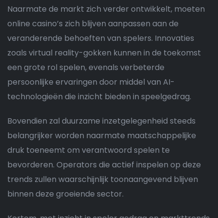
Naarmate de markt zich verder ontwikkelt, moeten
online casino’s zich blijven aanpassen aan de
veranderende behoeften van spelers. Innovaties
zoals virtual reality-gokken kunnen in de toekomst
een grote rol spelen, evenals verbeterde
persoonlijke ervaringen door middel van AI-
technologieën die inzicht bieden in speelgedrag.
Bovendien zal duurzame inzetgelegenheid steeds
belangrijker worden naarmate maatschappelijke
druk toeneemt om verantwoord spelen te
bevorderen. Operators die actief inspelen op deze
trends zullen waarschijnlijk toonaangevend blijven
binnen deze groeiende sector.