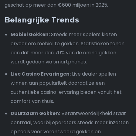
geschat op meer dan €600 miljoen in 2025.
Belangrijke Trends
Mobiel Gokken:
Steeds meer spelers kiezen
ervoor om mobiel te gokken. Statistieken tonen
aan dat meer dan 70% van de online gokken
wordt gedaan via smartphones.
Live Casino Ervaringen:
Live dealer spellen
winnen aan populariteit doordat ze een
authentieke casino-ervaring bieden vanuit het
comfort van thuis.
Duurzaam Gokken:
Verantwoordelijkheid staat
centraal, waarbij operators steeds meer inzetten
op tools voor verantwoord gokken en