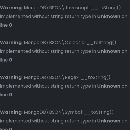
Warning
: MongoDB\BSON\Javascript::__toString()
implemented without string return type in
Unknown
on
line
0
Warning
: MongoDB\BSON\ObjectId::__toString()
implemented without string return type in
Unknown
on
line
0
Warning
: MongoDB\BSON\Regex::__toString()
implemented without string return type in
Unknown
on
line
0
Warning
: MongoDB\BSON\Symbol::__toString()
implemented without string return type in
Unknown
on
line
0