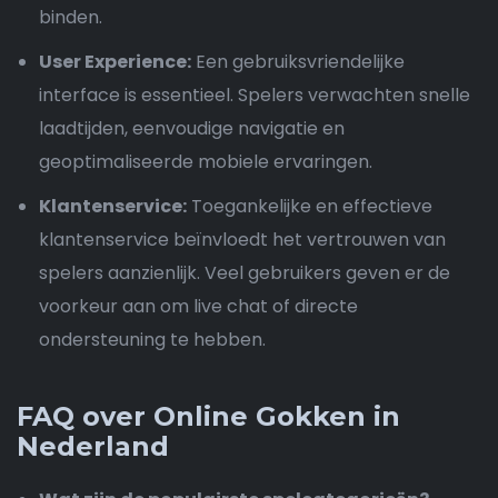
binden.
User Experience:
Een gebruiksvriendelijke
interface is essentieel. Spelers verwachten snelle
laadtijden, eenvoudige navigatie en
geoptimaliseerde mobiele ervaringen.
Klantenservice:
Toegankelijke en effectieve
klantenservice beïnvloedt het vertrouwen van
spelers aanzienlijk. Veel gebruikers geven er de
voorkeur aan om live chat of directe
ondersteuning te hebben.
FAQ over Online Gokken in
Nederland