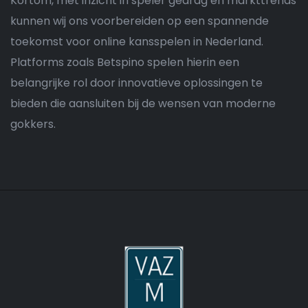
Kortom, met inzicht in speler gedrag en markttrends
kunnen wij ons voorbereiden op een spannende
toekomst voor online kansspelen in Nederland.
Platforms zoals Betspino spelen hierin een
belangrijke rol door innovatieve oplossingen te
bieden die aansluiten bij de wensen van moderne
gokkers.