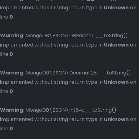
implemented without string return type in
Unknown
on
line
0
Warning
: MongoDB\BSON\DBPointer::__toString()
implemented without string return type in
Unknown
on
line
0
Warning
: MongoDB\BSON\Decimal128::__toString()
implemented without string return type in
Unknown
on
line
0
Warning
: MongoDB\BSON\Int64::__toString()
implemented without string return type in
Unknown
on
line
0