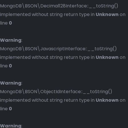
MongoDB\BSON\Decimal128Interface::__toString()
implemented without string return type in
Unknown
on
line
0
Warning
:
MongoDB\BSON\JavascriptInterface::__toString()
implemented without string return type in
Unknown
on
line
0
Warning
:
MongoDB\BSON\ObjectIdInterface::__toString()
implemented without string return type in
Unknown
on
line
0
Warning
: