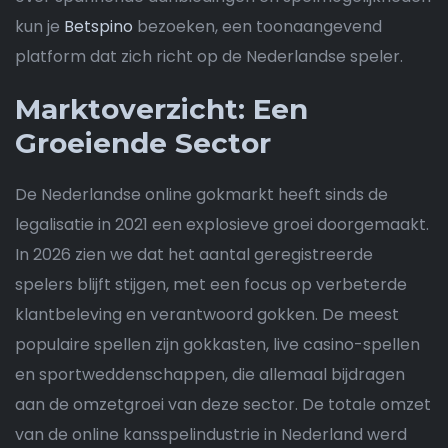
kun je
Betspino
bezoeken, een toonaangevend
platform dat zich richt op de Nederlandse speler.
Marktoverzicht: Een
Groeiende Sector
De Nederlandse online gokmarkt heeft sinds de
legalisatie in 2021 een explosieve groei doorgemaakt.
In 2026 zien we dat het aantal geregistreerde
spelers blijft stijgen, met een focus op verbeterde
klantbeleving en verantwoord gokken. De meest
populaire spellen zijn gokkasten, live casino-spellen
en sportweddenschappen, die allemaal bijdragen
aan de omzetgroei van deze sector. De totale omzet
van de online kansspelindustrie in Nederland werd