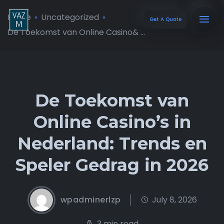
Home
Uncategorized
Get A Quote
De Toekomst van Online Casino& ...
De Toekomst van
Online Casino’s in
Nederland: Trends en
Speler Gedrag in 2026
wpadminerlzp
July 8, 2026
3 min read