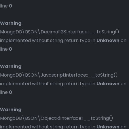
line
0
Warning
:
MongoDB\BSON\Decimal128Interface::__toString()
implemented without string return type in
Unknown
on
line
0
Warning
:
MongoDB\BSON\JavascriptInterface::__toString()
implemented without string return type in
Unknown
on
line
0
Warning
:
MongoDB\BSON\ObjectIdInterface::__toString()
implemented without string return type in
Unknown
on