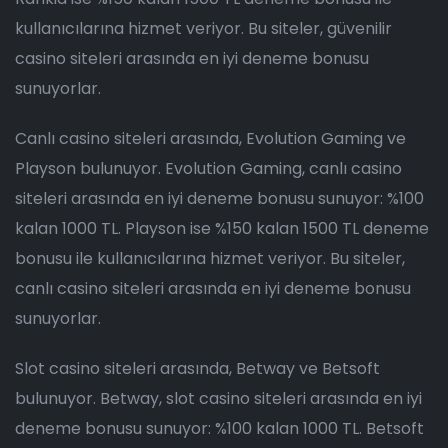
kullanıcılarına hizmet veriyor. Bu siteler, güvenilir
casino siteleri arasında en iyi deneme bonusu
sunuyorlar.
Canlı casino siteleri arasında, Evolution Gaming ve
Playson bulunuyor. Evolution Gaming, canlı casino
siteleri arasında en iyi deneme bonusu sunuyor: %100
kalan 1000 TL. Playson ise %150 kalan 1500 TL deneme
bonusu ile kullanıcılarına hizmet veriyor. Bu siteler,
canlı casino siteleri arasında en iyi deneme bonusu
sunuyorlar.
Slot casino siteleri arasında, Betway ve Betsoft
bulunuyor. Betway, slot casino siteleri arasında en iyi
deneme bonusu sunuyor: %100 kalan 1000 TL. Betsoft