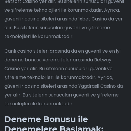
Betsoft Casino yer alır. Bu sitelerin sunucuları güvenli
ve şifreleme teknolojileri ile korunmaktadır. Ayrıca,
güvenilir casino siteleri arasında 1xbet Casino da yer
alır. Bu sitelerin sunucuları güvenli ve şifreleme
teknolojileri ile korunmaktadır.
Canlı casino siteleri arasında da en güvenli ve en iyi
deneme bonusu veren siteler arasında Betway
Casino yer alır. Bu sitelerin sunucuları güvenli ve
şifreleme teknolojileri ile korunmaktadır. Ayrıca,
güvenilir casino siteleri arasında Yggdrasil Casino da
yer alır. Bu sitelerin sunucuları güvenli ve şifreleme
teknolojileri ile korunmaktadır.
Deneme Bonusu ile
Denemelere Başlamak: