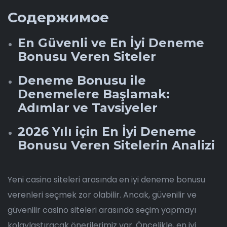
Содержимое
En Güvenli ve En İyi Deneme
Bonusu Veren Siteler
Deneme Bonusu ile
Denemelere Başlamak:
Adımlar ve Tavsiyeler
2026 Yılı için En İyi Deneme
Bonusu Veren Sitelerin Analizi
Yeni casino siteleri arasında en iyi deneme bonusu
verenleri seçmek zor olabilir. Ancak, güvenilir ve
güvenilir casino siteleri arasında seçim yapmayı
kolaylaştıracak önerilerimiz var. Öncelikle, en iyi