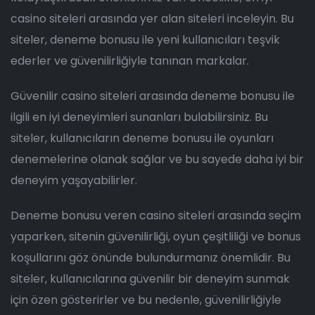
casino siteleri arasında yer alan siteleri inceleyin. Bu
siteler, deneme bonusu ile yeni kullanıcıları teşvik
ederler ve güvenilirliğiyle tanınan markalar.
Güvenilir casino siteleri arasında deneme bonusu ile
ilgili en iyi deneyimleri sunanları bulabilirsiniz. Bu
siteler, kullanıcıların deneme bonusu ile oyunları
denemelerine olanak sağlar ve bu sayede daha iyi bir
deneyim yaşayabilirler.
Deneme bonusu veren casino siteleri arasında seçim
yaparken, sitenin güvenilirliği, oyun çeşitliliği ve bonus
koşullarını göz önünde bulundurmanız önemlidir. Bu
siteler, kullanıcılarına güvenilir bir deneyim sunmak
için özen gösterirler ve bu nedenle, güvenilirliğiyle