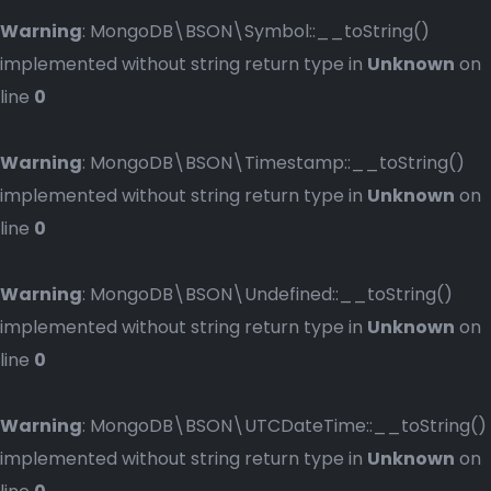
Warning
: MongoDB\BSON\Symbol::__toString()
implemented without string return type in
Unknown
on
line
0
Warning
: MongoDB\BSON\Timestamp::__toString()
implemented without string return type in
Unknown
on
line
0
Warning
: MongoDB\BSON\Undefined::__toString()
implemented without string return type in
Unknown
on
line
0
Warning
: MongoDB\BSON\UTCDateTime::__toString()
implemented without string return type in
Unknown
on