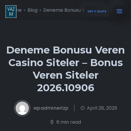
Home
Blog
Deneme Bonusu Veren Casino Sit ...
Get A Quote
Deneme Bonusu Veren
Casino Siteler – Bonus
Veren Siteler
2026.10906
wpadminerlzp
April 28, 2026
6 min read