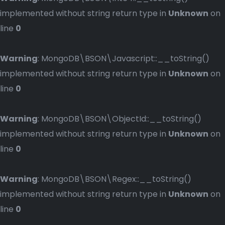
implemented without string return type in
Unknown
on
line
0
Warning
: MongoDB\BSON\Javascript::__toString()
implemented without string return type in
Unknown
on
line
0
Warning
: MongoDB\BSON\ObjectId::__toString()
implemented without string return type in
Unknown
on
line
0
Warning
: MongoDB\BSON\Regex::__toString()
implemented without string return type in
Unknown
on
line
0