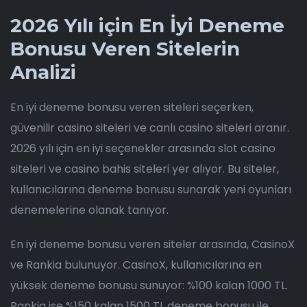
2026 Yılı için En İyi Deneme
Bonusu Veren Sitelerin
Analizi
En iyi deneme bonusu veren siteleri seçerken,
güvenilir casino siteleri ve canlı casino siteleri aranır.
2026 yılı için en iyi seçenekler arasında slot casino
siteleri ve casino bahis siteleri yer alıyor. Bu siteler,
kullanıcılarına deneme bonusu sunarak yeni oyunları
denemelerine olanak tanıyor.
En iyi deneme bonusu veren siteler arasında, CasinoX
ve Rankia bulunuyor. CasinoX, kullanıcılarına en
yüksek deneme bonusu sunuyor: %100 kalan 1000 TL.
Rankia ise %150 kalan 1500 TL deneme bonusu ile