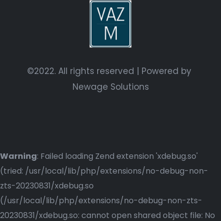
©2022. All rights reserved | Powered by
Newage Solutions
Warning
: Failed loading Zend extension 'xdebug.so'
(tried: /usr/local/lib/php/extensions/no-debug-non-
zts-20230831/xdebug.so
(/usr/local/lib/php/extensions/no-debug-non-zts-
20230831/xdebug.so: cannot open shared object file: No