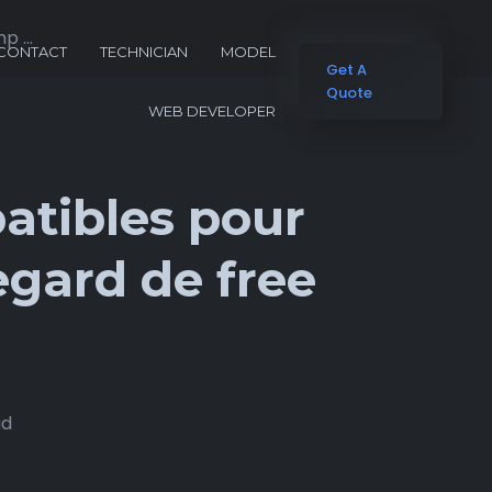
 ...
CONTACT
TECHNICIAN
MODEL
Get A
Quote
WEB DEVELOPER
atibles pour
gard de free
ad