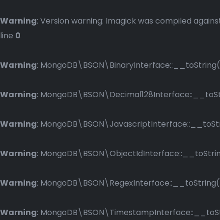
Warning
: Version warning: Imagick was compiled against
line
0
Warning
: MongoDB\BSON\BinaryInterface::__toString()
Warning
: MongoDB\BSON\Decimal128Interface::__toStri
Warning
: MongoDB\BSON\JavascriptInterface::__toStri
Warning
: MongoDB\BSON\ObjectIdInterface::__toString
Warning
: MongoDB\BSON\RegexInterface::__toString() 
Warning
: MongoDB\BSON\TimestampInterface::__toStri