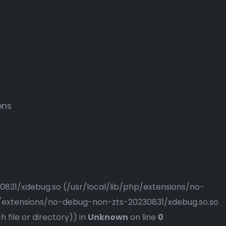
ons
230831/xdebug.so (/usr/local/lib/php/extensions/no-
php/extensions/no-debug-non-zts-20230831/xdebug.so.so
file or directory)) in
Unknown
on line
0