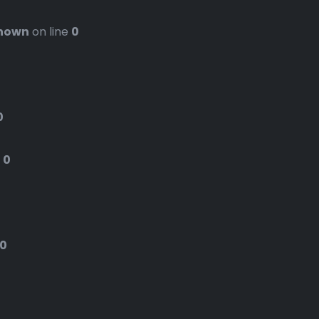
nown
on line
0
0
e
0
0