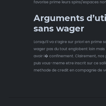
favorise prime leurs spins/espaces non
Arguments d’util
sans wager
Lorsqu’il va s’agire sur priori en prime
wager pas du tout englobent loin mais
avoir i� confinement. Clairement, nos 
puis vous-meme etre inscrit sur ce sall
methode de credit en compagnie de vot