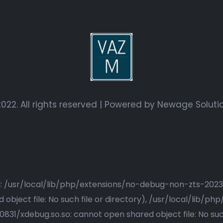
022. All rights reserved | Powered by
Newage Soluti
ried: /usr/local/lib/php/extensions/no-debug-non-zts-20
bject file: No such file or directory), /usr/local/lib/
1/xdebug.so.so: cannot open shared object file: No such 