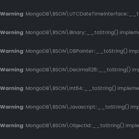
Warning
: MongoDB\BSON\UTCDateTimeInterface::__toSt
Warning
: MongoDB\BSON\Binary::__toString() implemen
Warning
: MongoDB\BSON\DBPointer::__toString() imple
Warning
: MongoDB\BSON\Decimal128::__toString() impl
Warning
: MongoDB\BSON\Int64::__toString() implement
Warning
: MongoDB\BSON\Javascript::__toString() impl
Warning
: MongoDB\BSON\ObjectId::__toString() implem