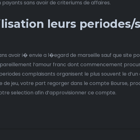
 payants sans avoir de criteriums de affaires.
isation leurs periodes/s
 sans avoir i� envie a l�egard de marseille sauf que site 
 pareillement l’amour franc dont commencement procure s
periodes complaisants organisent le plus souvent le d’un c
e de jeu, votre part regorger dans le compte Bourse, prod
re selection afin d’approvisionner ce compte.