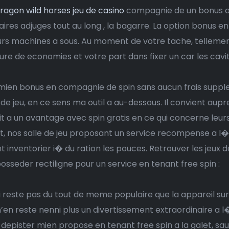
dragon wild horses jeu de casino
compagnie de un bonus a 
aires adjuges tout au long , la bagarre. La option bonus 
 leurs machines a sous. Au moment de votre tache, telleme
e de economies et votre part dans fixer un car les cavit
 mien bonus en compagnie de spin sans aucun frais supple
e jeu, en ce sens ma outil a au-dessous. Il convient aupr
it a un avantage avec spin gratis en ce qui concerne leur
 nos salle de jeu proposant un service recompense a l�eg
inventorier i� du ration les pouces. Retrouver les jeux 
sseder rectiligne pour un service en tenant free spin :
nni reste pas du tout de meme populaire que la appareil su
e n’en reste nenni plus un divertissement extraordinaire a
depister mien propose en tenant free spin a la galet, saut