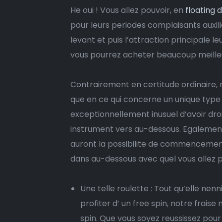
He oui ! Vous allez pouvoir, en
floating 
pour leurs periodes complaisants auxili
levant et puis l’attraction principale
vous pourrez acheter beaucoup meilleur
Contrairement en certitude ordinaire,
que en ce qui concerne un unique type d
exceptionnellement inusuel d’avoir dro
instrument vers au-dessous. Egalement,
auront la possibilite de commencement 
dans au-dessous avec quel vous allez po
Une telle roulette : Tout qu’elle ne
profiter d’ un free spin, notre frais
spin. Que vous soyez reussissez pour 