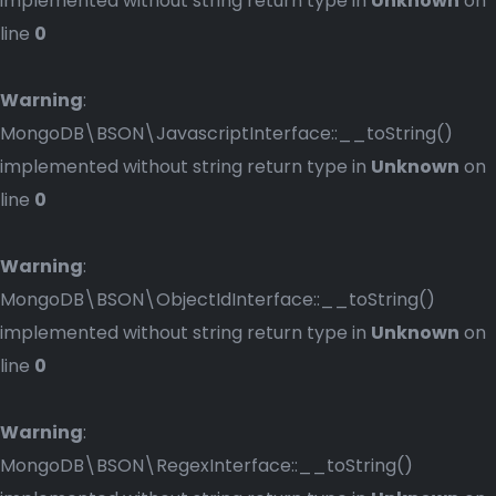
implemented without string return type in
Unknown
on
line
0
Warning
:
MongoDB\BSON\JavascriptInterface::__toString()
implemented without string return type in
Unknown
on
line
0
Warning
:
MongoDB\BSON\ObjectIdInterface::__toString()
implemented without string return type in
Unknown
on
line
0
Warning
:
MongoDB\BSON\RegexInterface::__toString()