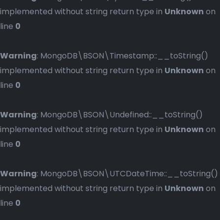
implemented without string return type in
Unknown
on
line
0
Warning
: MongoDB\BSON\Timestamp::__toString()
implemented without string return type in
Unknown
on
line
0
Warning
: MongoDB\BSON\Undefined::__toString()
implemented without string return type in
Unknown
on
line
0
Warning
: MongoDB\BSON\UTCDateTime::__toString()
implemented without string return type in
Unknown
on
line
0