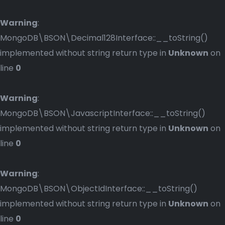
Warning
:
MongoDB\BSON\Decimal128Interface::__toString()
implemented without string return type in
Unknown
on
line
0
Warning
:
MongoDB\BSON\JavascriptInterface::__toString()
implemented without string return type in
Unknown
on
line
0
Warning
:
MongoDB\BSON\ObjectIdInterface::__toString()
implemented without string return type in
Unknown
on
line
0