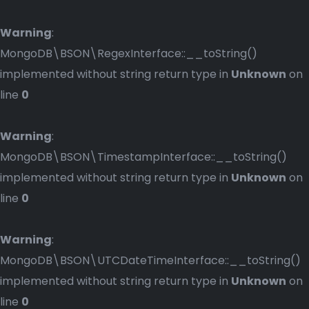
Warning
:
MongoDB\BSON\RegexInterface::__toString()
implemented without string return type in
Unknown
on
line
0
Warning
:
MongoDB\BSON\TimestampInterface::__toString()
implemented without string return type in
Unknown
on
line
0
Warning
:
MongoDB\BSON\UTCDateTimeInterface::__toString()
implemented without string return type in
Unknown
on
line
0