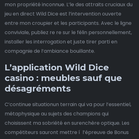
mon propriété inconnue. L’le des attraits cruciaux du
jeu en direct Wild Dice est l’intervention ouverte
entre mon croupier et les participants. Avec le ligne
conviviale, publiez re re sur le félin personnellement,
installer les interrogation et juste tirer parti en
compagnie de l’ambiance bouillante.
L’application Wild Dice
casino : meubles sauf que
désagréments
C’continue situationun terrain qui va pour l’essentiel,
métaphysique au sujets des champions qui
choisissent ma sobriété en surenchère optique. Les
compétiteurs sauront mettre í l’épreuve de Bonus