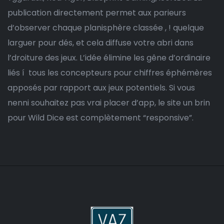
publication directement permet aux parieurs
d’observer chaque planisphère classée , ! quelque
larguer pour dés, et cela diffuse votre abri dans
l’droiture des jeux. L’idée élimine les gêne d’ordinaire
liés í tous les concepteurs pour chiffres éphémères
apposés par rapport aux jeux potentiels. Si vous
nenni souhaitez pas vrai placer d’app, le site un brin
pour Wild Dice est complètement “responsive”.