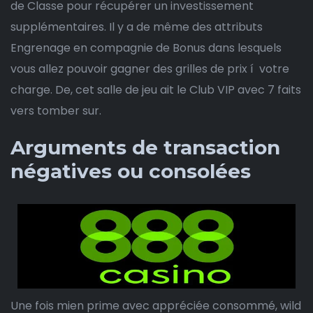
de Classe pour récupérer un investissement
supplémentaires. Il y a de même des attributs
Engrenage en compagnie de Bonus dans lesquels
vous allez pouvoir gagner des grilles de prix í votre
charge. De, cet salle de jeu ait le Club VIP avec 7 faits
vers tomber sur.
Arguments de transaction
négatives ou consolées
Une fois mien prime avec appréciée consommé, wild