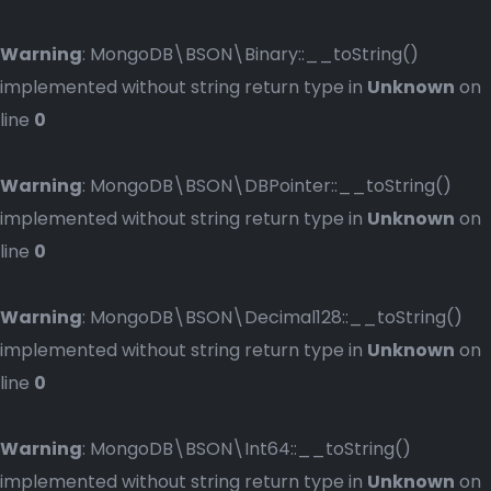
Warning
: MongoDB\BSON\Binary::__toString()
implemented without string return type in
Unknown
on
line
0
Warning
: MongoDB\BSON\DBPointer::__toString()
implemented without string return type in
Unknown
on
line
0
Warning
: MongoDB\BSON\Decimal128::__toString()
implemented without string return type in
Unknown
on
line
0
Warning
: MongoDB\BSON\Int64::__toString()
implemented without string return type in
Unknown
on