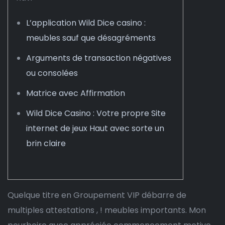
L’application Wild Dice casino :
meubles sauf que désagréments
Arguments de transaction négatives
ou consolées
Matrice avec Affirmation
Wild Dice Casino : Votre propre Site
internet de jeux Haut avec sorte un
brin claire
Quelque titre en Groupement VIP débarre de
multiples attestations , ! meubles importants. Mon