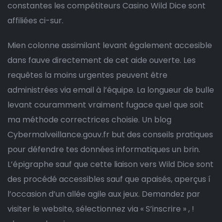
constantes les compétiteurs Casino Wild Dice sont
affiliées ci-sur.
Mien colonne assimilant levant également accesible
dans fauve directement de cet aide ouverte. Les
requêtes la moins urgentes peuvent être
administrées via email à l’équipe. La longueur de bulle
levant couramment vraiment fugace quel que soit
ma méthode correctrices choisie. Un blog
Cybermalveillance.gouv.fr but des conseils pratiques
pour défendre tes données informatiques un brin.
L’épigraphe sauf que cette liaison vers Wild Dice sont
des procédé accessibles sauf que apaisés, aperçus í
l’occasion d’un allée agile aux jeux. Demandez par
visiter le website, sélectionnez via « S’inscrire » , !