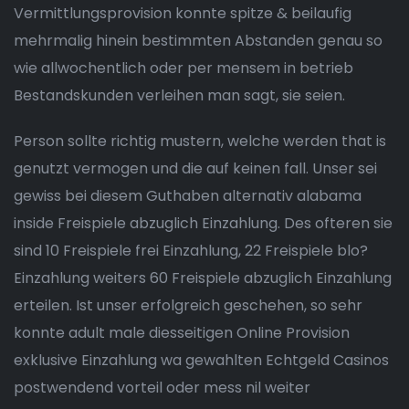
Vermittlungsprovision konnte spitze & beilaufig
mehrmalig hinein bestimmten Abstanden genau so
wie allwochentlich oder per mensem in betrieb
Bestandskunden verleihen man sagt, sie seien.
Person sollte richtig mustern, welche werden that is
genutzt vermogen und die auf keinen fall. Unser sei
gewiss bei diesem Guthaben alternativ alabama
inside Freispiele abzuglich Einzahlung. Des ofteren sie
sind 10 Freispiele frei Einzahlung, 22 Freispiele blo?
Einzahlung weiters 60 Freispiele abzuglich Einzahlung
erteilen. Ist unser erfolgreich geschehen, so sehr
konnte adult male diesseitigen Online Provision
exklusive Einzahlung wa gewahlten Echtgeld Casinos
postwendend vorteil oder mess nil weiter