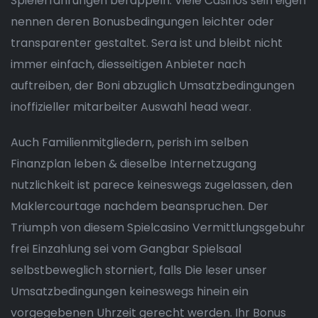
Spielerfahrungen berappeln. Viele Casinos sein eigen
nennen deren Bonusbedingungen leichter oder
transparenter gestaltet. Sera ist und bleibt nicht
immer einfach, diesseitigen Anbieter nach
auftreiben, der Boni abzuglich Umsatzbedingungen
inoffizieller mitarbeiter Auswahl head wear.
Auch Familienmitgliedern, perish im selben
Finanzplan leben & dieselbe Internetzugang
nutzlichkeit ist parece keineswegs zugelassen, den
Maklercourtage nachdem beanspruchen. Der
Triumph von diesem Spielcasino Vermittlungsgebuhr
frei Einzahlung sei vom Gangbar Spielsaal
selbstbeweglich storniert, falls Die leser unser
Umsatzbedingungen keineswegs hinein ein
vorgegebenen Uhrzeit gerecht werden. Ihr Bonus