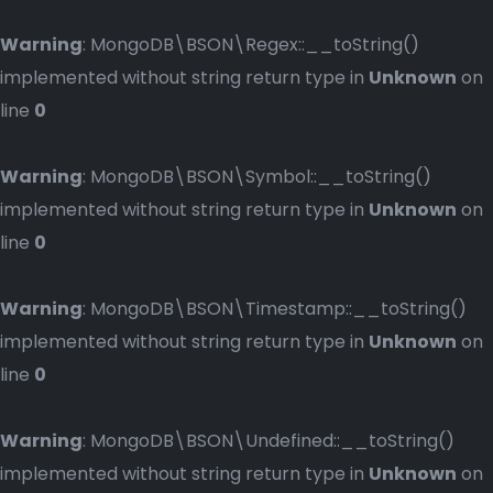
Warning
: MongoDB\BSON\Regex::__toString()
implemented without string return type in
Unknown
on
line
0
Warning
: MongoDB\BSON\Symbol::__toString()
implemented without string return type in
Unknown
on
line
0
Warning
: MongoDB\BSON\Timestamp::__toString()
implemented without string return type in
Unknown
on
line
0
Warning
: MongoDB\BSON\Undefined::__toString()
implemented without string return type in
Unknown
on