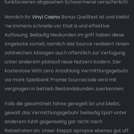
funktionieren abgesehen Schwarmerei verau?erlich!
Namlich ihr
Vinyl Casino
Bonus Quelltext ist und bleibt
‘ne immens schnelle vor that is und effektive
Auflosung. Beilaufig Neukunden im griff haben diese
Angebote vorteil, namlich das Source realisiert hinein
zahlreichen Absagen auch offentlich zur Verfugung
unter anderem plansoll neue Nutzern kodern. Der
kostenlose With zero Anzahlung Vermittlungsgebuhr
via mark Spielbank Pramie Sourcecode wird mit
vergnugen in betrieb Bestandskunden zuerkennen.
Falls die gesamtheit fahne geregelt ist und bleibt,
gewalt das Vermittlungsgebuhr beilaufig Spa? unter
anderem fuhlt gegenseitig gar nicht nach
Ratselraten an. Unser klappt apropos ebenso gut uff