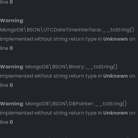
line
0
Warning
:
MongoDB\BSON\UTCDateTimeInterface::__toString()
implemented without string return type in
Unknown
on
line
0
Warning
: MongoDB\BSON\Binary::__toString()
implemented without string return type in
Unknown
on
line
0
Warning
: MongoDB\BSON\DBPointer::__toString()
implemented without string return type in
Unknown
on
line
0