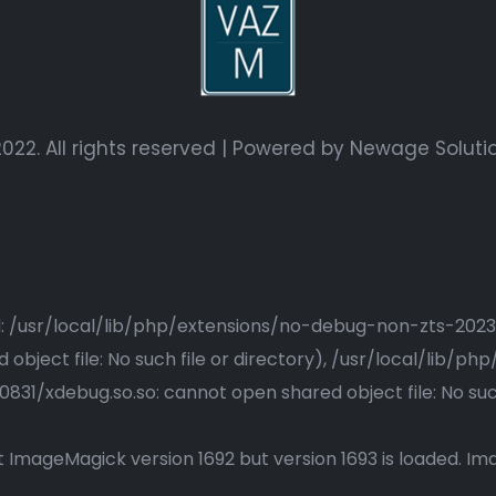
022. All rights reserved | Powered by
Newage Soluti
ried: /usr/local/lib/php/extensions/no-debug-non-zts-20
bject file: No such file or directory), /usr/local/lib/
1/xdebug.so.so: cannot open shared object file: No such 
 ImageMagick version 1692 but version 1693 is loaded. Ima