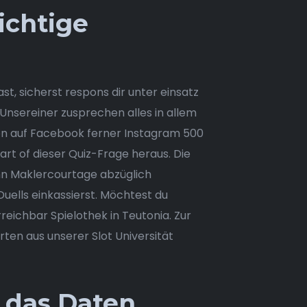
ichtige
t, sicherst respons dir unter einsatz
 Unsereiner zusprechen alles in allem
pion auf Facebook ferner Instagram 500
art of dieser Quiz-Frage heraus. Die
nn Maklercourtage abzüglich
uells einkassierst. Möchtest du
reichbar Spielothek in Teutonia. Zur
ten aus unserer Slot Universität
 das Daten