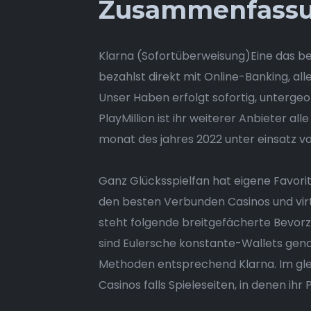
Zusammenfass
Klarna (Sofortüberweisung)Eine das be
bezahlst direkt mit Online-Banking, a
Unser Haben erfolgt sofortig, unterg
PlayMillion ist ihr weiterer Anbieter a
monat des jahres 2022 unter einsatz vo
Ganz Glücksspielfan hat eigene Favorit
den besten Verbunden Casinos und virt
steht folgende breitgefächerte Bevorz
sind Eulersche konstante-Wallets genau 
Methoden entsprechend Klarna. Im gle
Casinos falls Spieleseiten, in denen ih