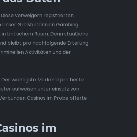
 Diese verweigern registrierten
ion Unser Großbritannien Gambing
 in britischem Raum. Denn staatliche
nd bleibt pro nachfolgende Erteilung
iminellen Aktivitäten und der
. Der wichtigste Merkmal pro beste
ieter aufweisen unter einsatz von
 Verbunden Casinos im Probe offerte
Casinos im