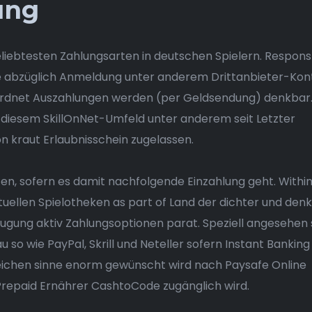
ung
liebtesten Zahlungsarten in deutschen Spielern. Respons
lle abzüglich Anmeldung unter anderem Drittanbieter-Kon
eordnet Auszahlungen werden (per Geldsendung) denkbar
lle diesem SkillOnNet-Umfeld unter anderem seit Letzter
n kraut Erlaubnisschein zugelassen.
en, sofern es damit nachfolgende Einzahlung geht. Withi
uellen Spielotheken as part of Land der dichter und den
ugung aktiv Zahlungsoptionen parat. Speziell angesehen 
so wie PayPal, Skrill und Neteller sofern Instant Banking
ichen sinne enorm gewünscht wird nach Paysafe Online
r Prepaid Ernährer CashtoCode zugänglich wird.