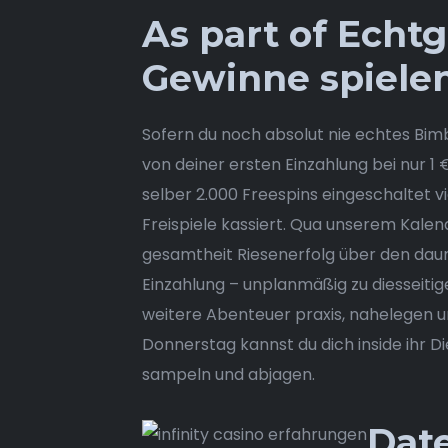
As part of Echt
Gewinne spielen 
Sofern du noch absolut nie echtes Bimb
von deiner ersten Einzahlung bei nur 1 
selber 2.000 Freespins eingeschaltet v
Freispiele kassiert. Qua unserem Kalend
gesamtheit Riesenerfolg über den daum
Einzahlung – unplanmäßig zu diesseiti
weitere Abenteuer praxis, nahelegen un
Donnerstag kannst du dich inside ihr D
sampeln und abjagen.
Date