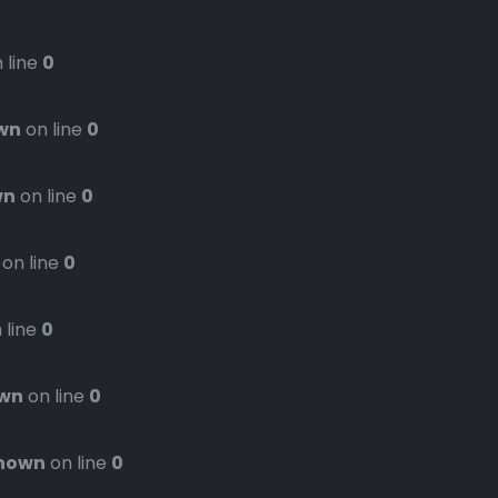
 line
0
wn
on line
0
wn
on line
0
on line
0
 line
0
wn
on line
0
nown
on line
0