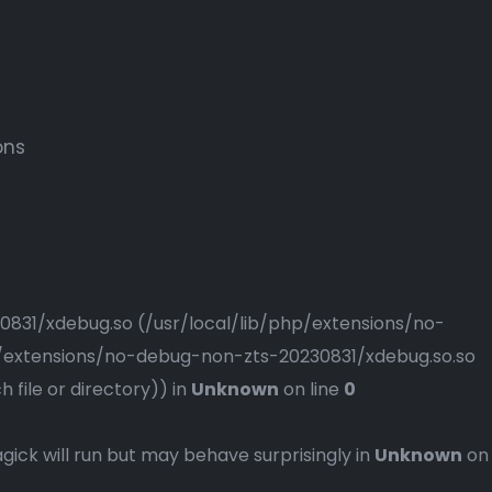
ons
230831/xdebug.so (/usr/local/lib/php/extensions/no-
php/extensions/no-debug-non-zts-20230831/xdebug.so.so
file or directory)) in
Unknown
on line
0
gick will run but may behave surprisingly in
Unknown
on