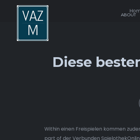
Ho
ABOUT
Diese beste
Within einen Freispielen kommen zudem
part of der Verbunden SpielothekOnli