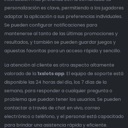
personalización es clave, permitiendo a los jugadores
adaptar la aplicación a sus preferencias individuales.
Se pueden configurar notificaciones para
mantenerse al tanto de las últimas promociones y
resultados, y también se pueden guardar juegos y
apuestas favoritas para un acceso rápido y sencillo.
La atención al cliente es otro aspecto altamente
valorado de la
1xslots app
. El equipo de soporte está
disponible las 24 horas del día, los 7 días de la
semana, para responder a cualquier pregunta o
problema que puedan tener los usuarios. Se pueden
contactar a través de chat en vivo, correo
electrónico o teléfono, y el personal está capacitado
para brindar una asistencia rápida y eficiente.