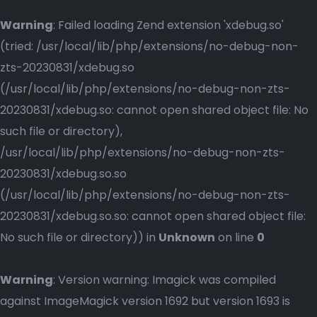
Warning
: Failed loading Zend extension 'xdebug.so'
(tried: /usr/local/lib/php/extensions/no-debug-non-
zts-20230831/xdebug.so
(/usr/local/lib/php/extensions/no-debug-non-zts-
20230831/xdebug.so: cannot open shared object file: No
such file or directory),
/usr/local/lib/php/extensions/no-debug-non-zts-
20230831/xdebug.so.so
(/usr/local/lib/php/extensions/no-debug-non-zts-
20230831/xdebug.so.so: cannot open shared object file:
No such file or directory)) in
Unknown
on line
0
Warning
: Version warning: Imagick was compiled
against ImageMagick version 1692 but version 1693 is