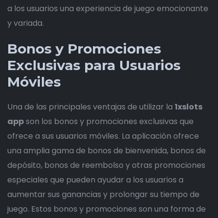
a los usuarios una experiencia de juego emocionante
y variada.
Bonos y Promociones
Exclusivas para Usuarios
Móviles
Una de las principales ventajas de utilizar la
1xslots
app
son los bonos y promociones exclusivas que
ofrece a sus usuarios móviles. La aplicación ofrece
una amplia gama de bonos de bienvenida, bonos de
depósito, bonos de reembolso y otras promociones
especiales que pueden ayudar a los usuarios a
aumentar sus ganancias y prolongar su tiempo de
juego. Estos bonos y promociones son una forma de