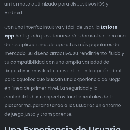
un formato optimizado para dispositivos iOS y
Android.
Con una interfaz intuitiva y fácil de usar, la
1xslots
app
ha logrado posicionarse rápidamente como una
de las aplicaciones de apuestas más populares del
mercado. Su diseño atractivo, su rendimiento fluido y
su compatibilidad con una amplia variedad de
dispositivos móviles la convierten en la opción ideal
para aquellos que buscan una experiencia de juego
en línea de primer nivel. La seguridad y la
confiabilidad son aspectos fundamentales de la
plataforma, garantizando a los usuarios un entorno
de juego justo y transparente.
Una Experiencia de Usuario