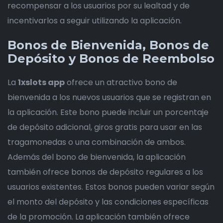
recompensar a los usuarios por su lealtad y de
incentivarlos a seguir utilizando la aplicación.
Bonos de Bienvenida, Bonos de
Depósito y Bonos de Reembolso
La
1xslots app
ofrece un atractivo bono de
bienvenida a los nuevos usuarios que se registran en
la aplicación. Este bono puede incluir un porcentaje
de depósito adicional, giros gratis para usar en las
tragamonedas o una combinación de ambos.
Además del bono de bienvenida, la aplicación
también ofrece bonos de depósito regulares a los
usuarios existentes. Estos bonos pueden variar según
el monto del depósito y las condiciones específicas
de la promoción. La aplicación también ofrece