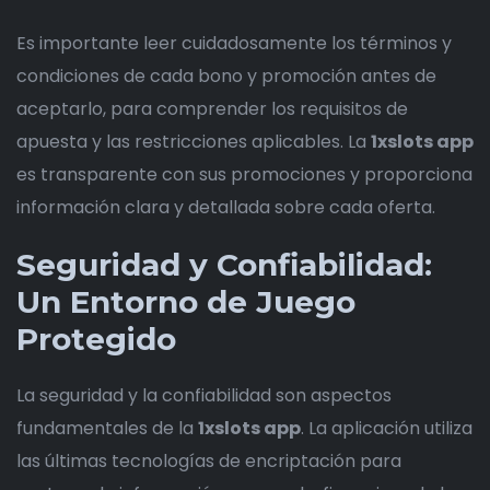
Es importante leer cuidadosamente los términos y
condiciones de cada bono y promoción antes de
aceptarlo, para comprender los requisitos de
apuesta y las restricciones aplicables. La
1xslots app
es transparente con sus promociones y proporciona
información clara y detallada sobre cada oferta.
Seguridad y Confiabilidad:
Un Entorno de Juego
Protegido
La seguridad y la confiabilidad son aspectos
fundamentales de la
1xslots app
. La aplicación utiliza
las últimas tecnologías de encriptación para