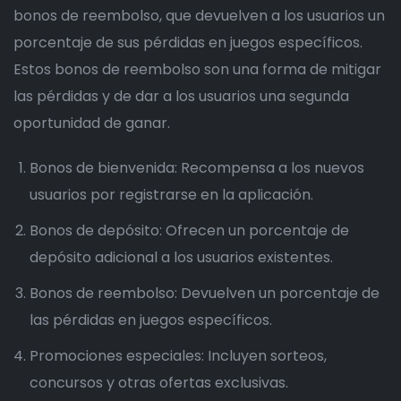
bonos de reembolso, que devuelven a los usuarios un
porcentaje de sus pérdidas en juegos específicos.
Estos bonos de reembolso son una forma de mitigar
las pérdidas y de dar a los usuarios una segunda
oportunidad de ganar.
Bonos de bienvenida: Recompensa a los nuevos
usuarios por registrarse en la aplicación.
Bonos de depósito: Ofrecen un porcentaje de
depósito adicional a los usuarios existentes.
Bonos de reembolso: Devuelven un porcentaje de
las pérdidas en juegos específicos.
Promociones especiales: Incluyen sorteos,
concursos y otras ofertas exclusivas.