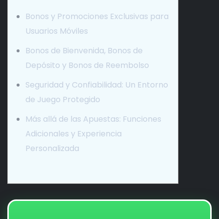
Bonos y Promociones Exclusivas para
Usuarios Móviles
Bonos de Bienvenida, Bonos de
Depósito y Bonos de Reembolso
Seguridad y Confiabilidad: Un Entorno
de Juego Protegido
Más allá de las Apuestas: Funciones
Adicionales y Experiencia
Personalizada