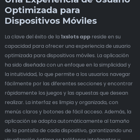
Optimizada para
Dispositivos Móviles
La clave del éxito de la
1xslots app
reside en su
capacidad para ofrecer una experiencia de usuario
optimizada para dispositivos móviles. La aplicación
ha sido diseñada con un enfoque en la simplicidad y
la intuitividad, lo que permite a los usuarios navegar
fácilmente por las diferentes secciones y encontrar
rápidamente los juegos y las apuestas que desean
realizar. La interfaz es limpia y organizada, con
menús claros y botones de fácil acceso. Además, la
aplicación se adapta automáticamente al tamaño
de la pantalla de cada dispositivo, garantizando una
visualización óptima en teléfonos inteligentes y