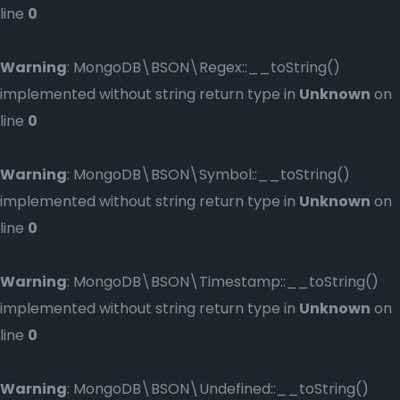
line
0
Warning
: MongoDB\BSON\Regex::__toString()
implemented without string return type in
Unknown
on
line
0
Warning
: MongoDB\BSON\Symbol::__toString()
implemented without string return type in
Unknown
on
line
0
Warning
: MongoDB\BSON\Timestamp::__toString()
implemented without string return type in
Unknown
on
line
0
Warning
: MongoDB\BSON\Undefined::__toString()