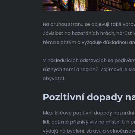
Na druhou stranu se objevují také varo
Závislost na hazardních hrách, nárůst k
téma složitým a vyžaduje důkladnou an
V následujících odstavcích se podívám
různých zemí a regionů. Zajímavé je sle
obyvatel.
Pozitivní dopady n
Mezi klíčové pozitivní dopady hazardní
lidí, což má příznivý vliv na místní tr
výdajů na bydlení, stravu a volnočasové