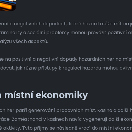
vání o negativních dopadech, které hazard může mít na je
riminality a sociální problémy mohou převážit pozitivní e
alýzu všech aspektů.
e na pozitivní a negativní dopady hazardních her na mís
dovat, jak různé přístupy k regulaci hazardu mohou ovlivn
a místní ekonomiky
ch her patří generování pracovních míst. Kasino a další h
h práce. Zaměstnanci v kasinech navíc vygenerují další eko
 aktivity. Tyto příjmy se následně vrací do místní ekonom