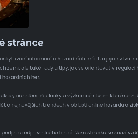
é stránce
skytování informací o hazardních hrách a jejich vlivu na
ch zemí, ale také rady a tipy, jak se orientovat v regulac
 hazardních her.
odkazy na odborné články a výzkumné studie, které se za
t o nejnovějších trendech v oblasti online hazardu a zís
aké podpora odpovědného hraní. Naše stránka se snaží vzdě