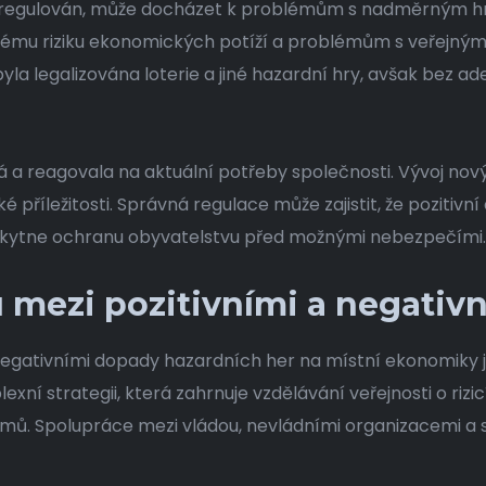
 regulován, může docházet k problémům s nadměrným hrá
nému riziku ekonomických potíží a problémům s veřejným
la legalizována loterie a jiné hazardní hry, avšak bez ad
á a reagovala na aktuální potřeby společnosti. Vývoj novýc
aké příležitosti. Správná regulace může zajistit, že poziti
oskytne ochranu obyvatelstvu před možnými nebezpečími.
u mezi pozitivními a negativ
negativními dopady hazardních her na místní ekonomiky j
exní strategii, která zahrnuje vzdělávání veřejnosti o ri
amů. Spolupráce mezi vládou, nevládními organizacemi 