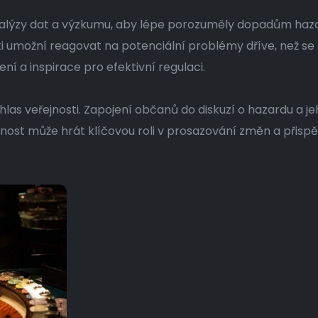
nalýzy dat a výzkumu, aby lépe porozuměly dopadům hazar
ti umožní reagovat na potenciální problémy dříve, než se 
í a inspirace pro efektivní regulaci.
 hlas veřejnosti. Zapojení občanů do diskuzí o hazardu a j
nost může hrát klíčovou roli v prosazování změn a přispě