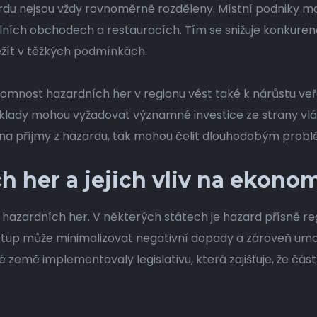
rdu nejsou vždy rovnoměrně rozděleny. Místní podniky mo
álních obchodech a restauracích. Tím se snižuje konkuren
ežít v těžkých podmínkách.
nost hazardních her v regionu vést také k nárůstu veře
áklady mohou vyžadovat významné investice ze strany vl
í na příjmy z hazardu, tak mohou čelit dlouhodobým prob
h her a jejich vliv na ekono
ci hazardních her. V některých státech je hazard přísně 
řístup může minimalizovat negativní dopady a zároveň umo
země implementovaly legislativu, která zajišťuje, že část