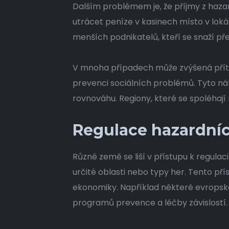
Dalším problémem je, že příjmy z haza
utrácet peníze v kasinech místo v lok
menších podnikatelů, kteří se snaží př
V mnoha případech může zvýšená přítom
prevenci sociálních problémů. Tyto n
rovnováhu. Regiony, které se spoléhaj
Regulace hazardníc
Různé země se liší v přístupu k regula
určité oblasti nebo typy her. Tento p
ekonomiky. Například některé evropské 
programů prevence a léčby závislostí.