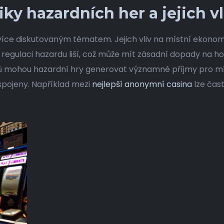
ky hazardních her a jejich 
e více diskutovaným tématem. Jejich vliv na místní ekon
 regulaci hazardu liší, což může mít zásadní dopady na ho
ohou hazardní hry generovat významné příjmy pro místn
spojeny. Například mezi
nejlepší anonymní casina
lze čast