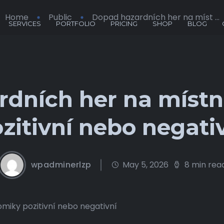
Home
Public
Dopad hazardních her na míst ...
SERVICES
PORTFOLIO
PRICING
SHOP
BLOG
dních her na míst
zitivní nebo negati
wpadminerlzp
May 5, 2026
8 min rea
miky pozitivní nebo negativní