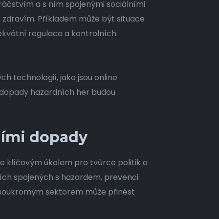
čstvím a s ním spojenými sociálními
 zdravím. Příkladem může být situace
ekvátní regulace a kontrolních
h technologií, jako jsou online
vní dopady hazardních her budou
ními dopady
e klíčovým úkolem pro tvůrce politik a
zicích spojených s hazardem, prevenci
a soukromým sektorem může přinést