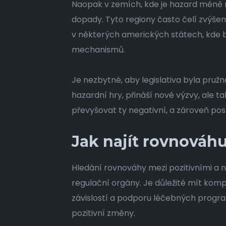
Naopak v zemích, kde je hazard méně
dopady. Tyto regiony často čelí zvýše
v některých amerických státech, kde by
mechanismů.
Je nezbytné, aby legislativa byla pružn
hazardní hry, přináší nové výzvy, ale t
převyšovat ty negativní, a zároveň p
Jak najít rovnováh
Hledání rovnováhy mezi pozitivními a 
regulační orgány. Je důležité mít kompl
závislostí a podporu léčebných progr
pozitivní změny.