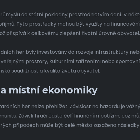
průmyslu do státní pokladny prostřednictvím daní. V někt
jmů. Tyto prostředky mohou být využity na financování v
což přispívá k celkovému zlepšení životní úrovně obyvatel.
zardních her byly investovány do rozvoje infrastruktury n
eřejnými prostory, kulturními zařízeními nebo sportovním
nská soudržnost a kvalita života obyvatel.
na místní ekonomiky
ardních her nelze přehlížet. Závislost na hazardu je váž
komunitu. Závislí hráči často čelí finančním potížím, což mů
erých případech může být celé město zasaženo následky té