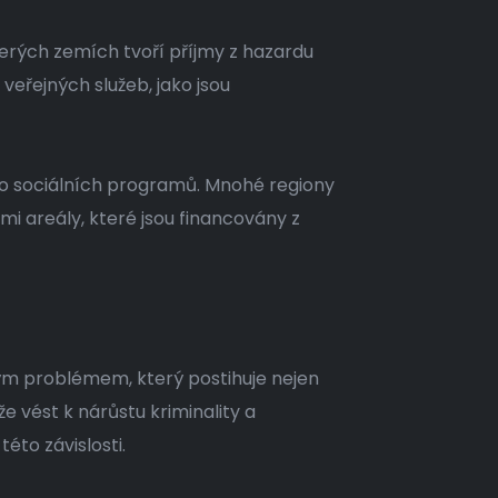
erých zemích tvoří příjmy z hazardu
eřejných služeb, jako jsou
ebo sociálních programů. Mnohé regiony
i areály, které jsou financovány z
ným problémem, který postihuje nejen
že vést k nárůstu kriminality a
to závislosti.