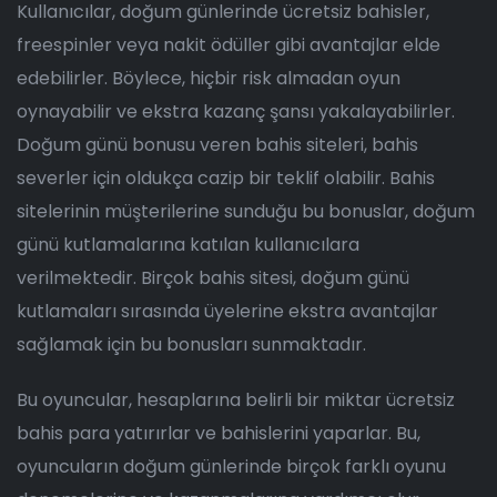
Kullanıcılar, doğum günlerinde ücretsiz bahisler,
freespinler veya nakit ödüller gibi avantajlar elde
edebilirler. Böylece, hiçbir risk almadan oyun
oynayabilir ve ekstra kazanç şansı yakalayabilirler.
Doğum günü bonusu veren bahis siteleri, bahis
severler için oldukça cazip bir teklif olabilir. Bahis
sitelerinin müşterilerine sunduğu bu bonuslar, doğum
günü kutlamalarına katılan kullanıcılara
verilmektedir. Birçok bahis sitesi, doğum günü
kutlamaları sırasında üyelerine ekstra avantajlar
sağlamak için bu bonusları sunmaktadır.
Bu oyuncular, hesaplarına belirli bir miktar ücretsiz
bahis para yatırırlar ve bahislerini yaparlar. Bu,
oyuncuların doğum günlerinde birçok farklı oyunu