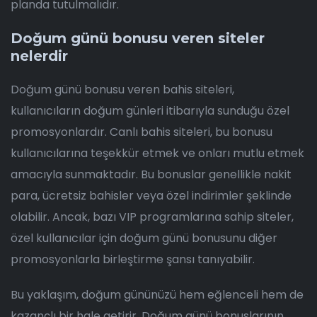
planda tutulmalıdır.
Doğum günü bonusu veren siteler
nelerdir
Doğum günü bonusu veren bahis siteleri,
kullanıcıların doğum günleri itibarıyla sunduğu özel
promosyonlardır. Canlı bahis siteleri, bu bonusu
kullanıcılarına teşekkür etmek ve onları mutlu etmek
amacıyla sunmaktadır. Bu bonuslar genellikle nakit
para, ücretsiz bahisler veya özel indirimler şeklinde
olabilir. Ancak, bazı VIP programlarına sahip siteler,
özel kullanıcılar için doğum günü bonusunu diğer
promosyonlarla birleştirme şansı tanıyabilir.
Bu yaklaşım, doğum gününüzü hem eğlenceli hem de
kazançlı bir hale getirir. Doğum günü bonuslarının