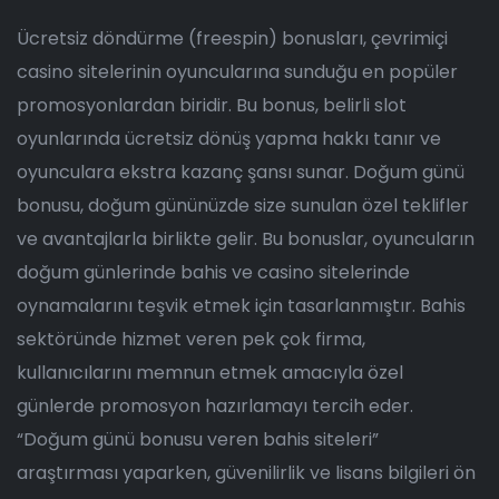
Ücretsiz döndürme (freespin) bonusları, çevrimiçi
casino sitelerinin oyuncularına sunduğu en popüler
promosyonlardan biridir. Bu bonus, belirli slot
oyunlarında ücretsiz dönüş yapma hakkı tanır ve
oyunculara ekstra kazanç şansı sunar. Doğum günü
bonusu, doğum gününüzde size sunulan özel teklifler
ve avantajlarla birlikte gelir. Bu bonuslar, oyuncuların
doğum günlerinde bahis ve casino sitelerinde
oynamalarını teşvik etmek için tasarlanmıştır. Bahis
sektöründe hizmet veren pek çok firma,
kullanıcılarını memnun etmek amacıyla özel
günlerde promosyon hazırlamayı tercih eder.
“Doğum günü bonusu veren bahis siteleri”
araştırması yaparken, güvenilirlik ve lisans bilgileri ön