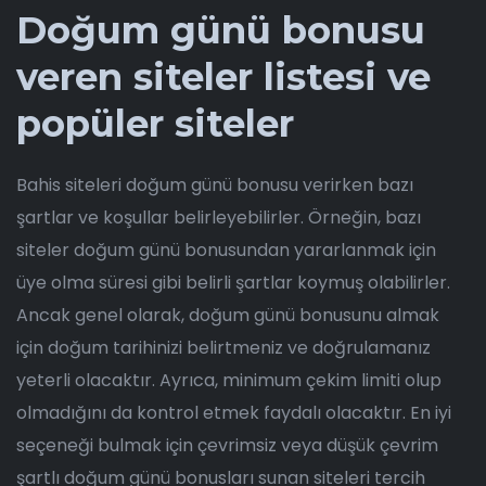
Doğum günü bonusu
veren siteler listesi ve
popüler siteler
Bahis siteleri doğum günü bonusu verirken bazı
şartlar ve koşullar belirleyebilirler. Örneğin, bazı
siteler doğum günü bonusundan yararlanmak için
üye olma süresi gibi belirli şartlar koymuş olabilirler.
Ancak genel olarak, doğum günü bonusunu almak
için doğum tarihinizi belirtmeniz ve doğrulamanız
yeterli olacaktır. Ayrıca, minimum çekim limiti olup
olmadığını da kontrol etmek faydalı olacaktır. En iyi
seçeneği bulmak için çevrimsiz veya düşük çevrim
şartlı doğum günü bonusları sunan siteleri tercih