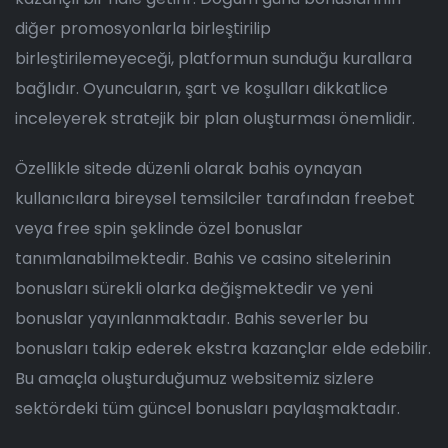
diğer promosyonlarla birleştirilip
birleştirilemeyeceği, platformun sunduğu kurallara
bağlıdır. Oyuncuların, şart ve koşulları dikkatlice
inceleyerek stratejik bir plan oluşturması önemlidir.
Özellikle sitede düzenli olarak bahis oynayan
kullanıcılara bireysel temsilciler tarafından freebet
veya free spin şeklinde özel bonuslar
tanımlanabilmektedir. Bahis ve casino sitelerinin
bonusları sürekli olarka değişmektedir ve yeni
bonuslar yayınlanmaktadır. Bahis severler bu
bonusları takip ederek ekstra kazançlar elde edebilir.
Bu amaçla oluşturduğumuz websitemiz sizlere
sektördeki tüm güncel bonusları paylaşmaktadır.