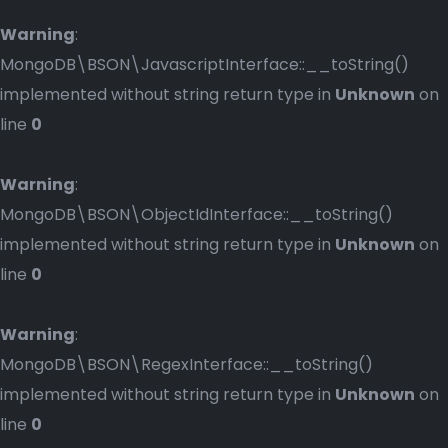
Warning
:
MongoDB\BSON\JavascriptInterface::__toString()
implemented without string return type in
Unknown
on
line
0
Warning
:
MongoDB\BSON\ObjectIdInterface::__toString()
implemented without string return type in
Unknown
on
line
0
Warning
:
MongoDB\BSON\RegexInterface::__toString()
implemented without string return type in
Unknown
on
line
0