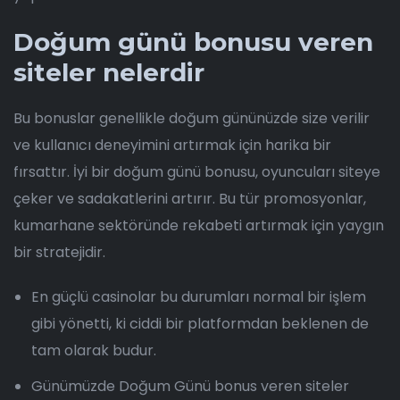
Doğum günü bonusu veren
siteler nelerdir
Bu bonuslar genellikle doğum gününüzde size verilir
ve kullanıcı deneyimini artırmak için harika bir
fırsattır. İyi bir doğum günü bonusu, oyuncuları siteye
çeker ve sadakatlerini artırır. Bu tür promosyonlar,
kumarhane sektöründe rekabeti artırmak için yaygın
bir stratejidir.
En güçlü casinolar bu durumları normal bir işlem
gibi yönetti, ki ciddi bir platformdan beklenen de
tam olarak budur.
Günümüzde Doğum Günü bonus veren siteler