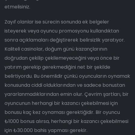
etmelisiniz.
Zayıf olanlar ise sürecin sonunda ek belgeler
isteyerek veya oyuncu promosyonu kullandıktan
sonra açıklamaları değiştirerek belirsizlik yaratıyor.
Kaliteli casinolar, doğum günü kazançlarının
doğrudan çekilip çekilemeyeceğini veya önce bir
yatırım gerekip gerekmediğini net bir şekilde
belirtiyordu. Bu önemlidir çünkü oyuncuların oynamak
konusunda ciddi olduklarından ve sadece bonustan
yararlanmadıklarından emin olur. Çevrim şartları, bir
oyuncunun herhangi bir kazancı çekebilmesi için
bonusu kaç kez oynaması gerektiğidir. Bir oyuncu
₺1000 bonus alırsa, herhangi bir kazancı çekebilmesi
için ₺30.000 bahis yapması gerekir.