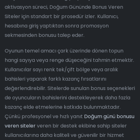
aktivasyon süreci, Doğum Gününde Bonus Veren
Siteler için standart bir prosedür izler. Kullanıcı,
hesabına giriş yaptıktan sonra promosyon
sekmesinden bonusu talep eder.
Oyunun temel amacı çark üzerinde dönen topun
hangi sayıya veya renge düşeceğini tahmin etmektir.
Kullanıcılar sayı renk tek/çift bölge veya aralık
bahisleri yaparak farklı kazanç fırsatlarını
değerlendirebilir. Sitelerde sunulan bonus seçenekleri
de oyuncuların bahislerini destekleyerek daha fazla
kazanç elde etmelerine katkıda bulunmaktadır.
Çünkü profesyonel ve hızlı yanıt
Doğum günü bonusu
veren siteler
veren bir destek ekibine sahip siteler
kullanıcılarına daha kaliteli ve güvenilir bir hizmet