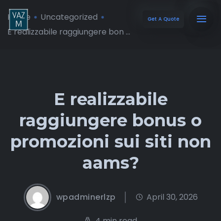
Home
Uncategorized
Get A Quote
E realizzabile raggiungere bon ...
E realizzabile
raggiungere bonus o
promozioni sui siti non
aams?
wpadminerlzp
April 30, 2026
4 min read