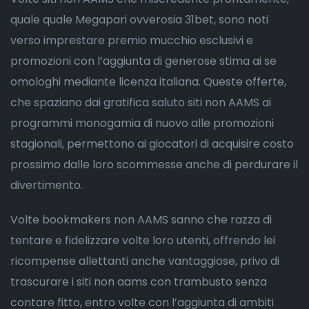
quale quale Megapari ovverosia 31bet, sono noti
verso imprestare premio mucchio esclusivi e
promozioni con l’aggiunta di generose stima ai se
omologhi mediante licenza italiana. Queste offerte,
che spaziano dai gratifica saluto siti non AAMS ai
programmi monogamia di nuovo alle promozioni
stagionali, permettono ai giocatori di acquisire costo
prossimo dalle loro scommesse anche di perdurare il
divertimento.
Volte bookmakers non AAMS sanno che razza di
tentare e fidelizzare volte loro utenti, offrendo lei
ricompense allettanti anche vantaggiose, privo di
trascurare i siti non aams con trambusto senza
contare fitto, entro volte con l’aggiunta di ambiti