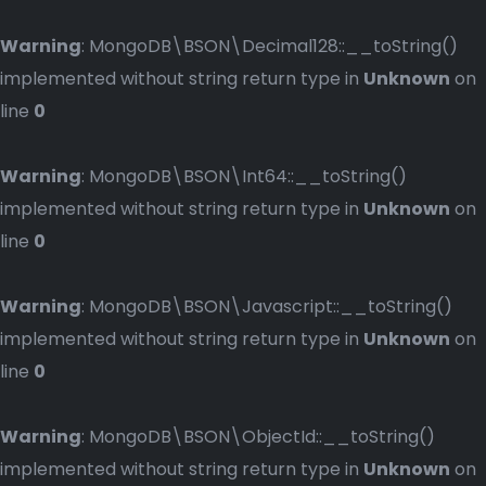
Warning
: MongoDB\BSON\Decimal128::__toString()
implemented without string return type in
Unknown
on
line
0
Warning
: MongoDB\BSON\Int64::__toString()
implemented without string return type in
Unknown
on
line
0
Warning
: MongoDB\BSON\Javascript::__toString()
implemented without string return type in
Unknown
on
line
0
Warning
: MongoDB\BSON\ObjectId::__toString()
implemented without string return type in
Unknown
on