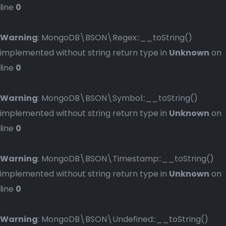
line
0
Warning
: MongoDB\BSON\Regex::__toString()
implemented without string return type in
Unknown
on
line
0
Warning
: MongoDB\BSON\Symbol::__toString()
implemented without string return type in
Unknown
on
line
0
Warning
: MongoDB\BSON\Timestamp::__toString()
implemented without string return type in
Unknown
on
line
0
Warning
: MongoDB\BSON\Undefined::__toString()