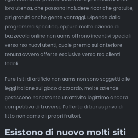
loro utenza, che possono includere ricariche gratuite,
giri gratuiti anche gente vantaggi. Dipende dalla
programma specifica, eppure molte aziende di
bazzecola online non aams offrono incentivi speciali
verso rso nuovi utenti, quale premio sul anteriore
tenuta ovvero offerte esclusive verso rso clienti
fedeli.
Pure i siti di artificio non aams non sono soggetti alle
leggi italiane sul gioco d’azzardo, molte aziende
gestiscono nonostante un’attivita legittimo ancora
competitiva di traverso l’offerta di bonus privo di
fitto non aams a i propri fruitori.
Esistono di nuovo molti siti