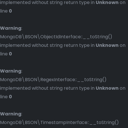
implemented without string return type in
Unknown
on
line
0
Warning
:
MongoDB\BSON\ObjectIdInterface::__toString()
implemented without string return type in
Unknown
on
line
0
Warning
:
MongoDB\BSON\RegexInterface::__toString()
implemented without string return type in
Unknown
on
line
0
Warning
:
MongoDB\BSON\TimestampInterface::__toString()