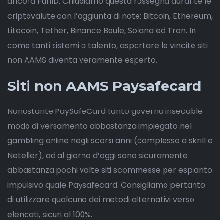
ancora FunID. Chiudiamo questa rassegna durante le
criptovalute con l’aggiunta di note: Bitcoin, Ethereum,
Litecoin, Tether, Binance Boule, Solana ed Tron. In
come tanti sistemi a talento, asportare le vincite siti
non AAMS diventa veramente esperto.
Siti non AAMS Paysafecard
Nonostante PaySafeCard tanto governo insecable
modo di versamento abbastanza impiegato nel
gambling online negli scorsi anni (complesso a skrill e
Neteller), ad al giorno d’oggi sono sicuramente
abbastanza pochi volte siti scommesse per espianto
impulsivo quale Paysafecard. Consigliamo pertanto
di utilizzare qualcuno dei metodi alternativi verso
elencati, sicuri al 100%.