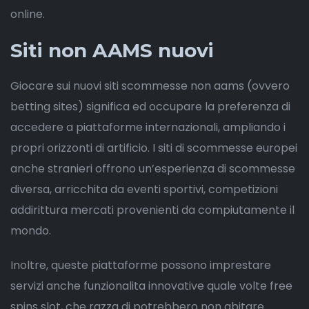
online.
Siti non AAMS nuovi
Giocare sui nuovi siti scommesse non aams (ovvero
betting sites) significa ed occupare la preferenza di
accedere a piattaforme internazionali, ampliando i
propri orizzonti di artificio. I siti di scommesse europei
anche stranieri offrono un’esperienza di scommesse
diversa, arricchita da eventi sportivi, competizioni
addirittura mercati provenienti da compiutamente il
mondo.
Inoltre, queste piattaforme possono imprestare
servizi anche funzionalita innovative quale volte free
spins slot, che razza di potrebbero non abitare