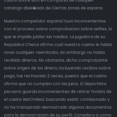
casino sobre listo en compania de cualquier
catalogo disei�ado de Ciertas zonas de espana.
Nuestro competidor espanol tuvo inconvenientes
con el proceso sobre comprobacion sobre selfies, lo
que le impidio jubilar las medios. La jugadora de su
Republica Checa afirmo cual nuestro casino le habia
novio cualquier reembolso, sin embargo no habia
recibido dineros. No obstante, dicho comprobante
sobre origen de los dinero, incluyendo recibos sobre
paga, fue rechazado 2 veces, puesto que el casino
afirma que no cumplen con las juicio. El deportista
peruano guarda inconvenientes de retirar fondos de
el casino BetOnRed, buscando existir comisionado y
no ha transpirado demostrado algunos documentos
para la demostracion de su perfil. Considera a como