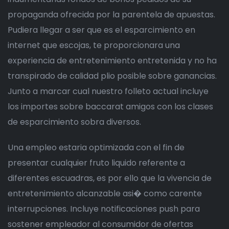
propaganda ofrecida por la parentela de apuestas.
Pudiera llegar a ser que es el esparcimiento en
internet que escojas, te proporcionara una
experiencia de entretenimiento entretenida y no ha
transpirado de calidad plio posible sobre ganancias.
Junto a marcar cual nuestro folleto actual incluye
los importes sobre baccarat amigos con los clases
de esparcimiento sobra diversos.
Una empleo estaria optimizada con el fin de
presentar cualquier fruto liquido referente a
diferentes escuadras, es por ello que la vivencia de
entretenimiento alcanzable asi� como carente
interrupciones. Incluye notificaciones push para
sostener empleador al consumidor de ofertas