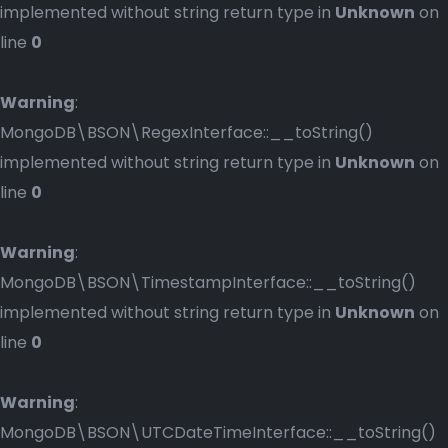
implemented without string return type in
Unknown
on
line
0
Warning
:
MongoDB\BSON\RegexInterface::__toString()
implemented without string return type in
Unknown
on
line
0
Warning
:
MongoDB\BSON\TimestampInterface::__toString()
implemented without string return type in
Unknown
on
line
0
Warning
:
MongoDB\BSON\UTCDateTimeInterface::__toString()