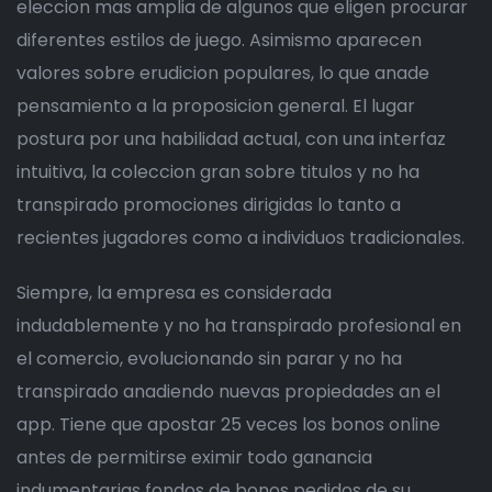
eleccion mas amplia de algunos que eligen procurar
diferentes estilos de juego. Asimismo aparecen
valores sobre erudicion populares, lo que anade
pensamiento a la proposicion general. El lugar
postura por una habilidad actual, con una interfaz
intuitiva, la coleccion gran sobre titulos y no ha
transpirado promociones dirigidas lo tanto a
recientes jugadores como a individuos tradicionales.
Siempre, la empresa es considerada
indudablemente y no ha transpirado profesional en
el comercio, evolucionando sin parar y no ha
transpirado anadiendo nuevas propiedades an el
app. Tiene que apostar 25 veces los bonos online
antes de permitirse eximir todo ganancia
indumentarias fondos de bonos pedidos de su