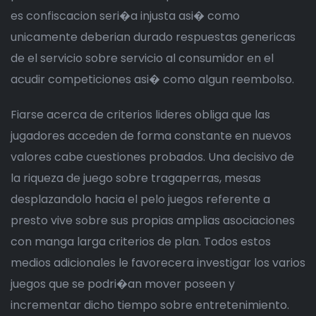
es confiscacion seri�a injusta asi� como
unicamente deberian durado respuestas genericas
de el servicio sobre servicio al consumidor en el
acudir competiciones asi� como algun reembolso.
Fiarse acerca de criterios lideres obliga que las
jugadores acceden de forma constante en nuevos
valores cabe cuestiones probados. Una decisivo de
la riqueza de juego sobre tragaperras, mesas
desplazandolo hacia el pelo juegos referente a
presto vive sobre sus propias amplias asociaciones
con manga larga criterios de plan. Todos estos
medios adicionales le favorecera investigar los varios
juegos que se podri�an mover poseen y
incrementar dicho tiempo sobre entretenimiento.