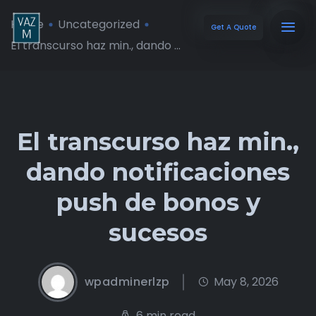
Home
Uncategorized
Get A Quote
El transcurso haz min., dando ...
El transcurso haz min.,
dando notificaciones
push de bonos y
sucesos
wpadminerlzp
May 8, 2026
6 min read