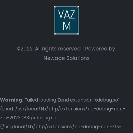
©2022. All rights reserved | Powered by
Newage Solutions
Warning
: Failed loading Zend extension 'xdebug.so'
(tried: /usr/local/lib/php/extensions/no-debug-non-
zts-20230831/xdebug.so
(/usr/local/lib/php/extensions/no-debug-non-zts-