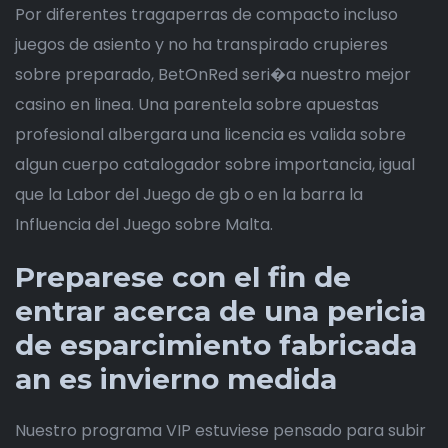
Por diferentes tragaperras de compacto incluso
juegos de asiento y no ha transpirado crupieres
sobre preparado, BetOnRed seri�a nuestro mejor
casino en linea. Una parentela sobre apuestas
profesional albergara una licencia es valida sobre
algun cuerpo catalogador sobre importancia, igual
que la Labor del Juego de gb o en la barra la
Influencia del Juego sobre Malta.
Preparese con el fin de
entrar acerca de una pericia
de esparcimiento fabricada
an es invierno medida
Nuestro programa VIP estuviese pensado para subir