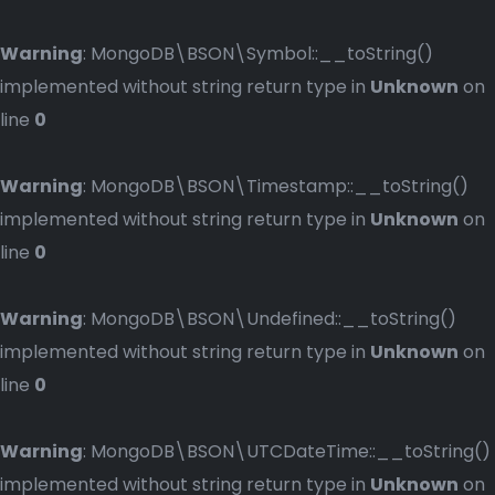
Warning
: MongoDB\BSON\Symbol::__toString()
implemented without string return type in
Unknown
on
line
0
Warning
: MongoDB\BSON\Timestamp::__toString()
implemented without string return type in
Unknown
on
line
0
Warning
: MongoDB\BSON\Undefined::__toString()
implemented without string return type in
Unknown
on
line
0
Warning
: MongoDB\BSON\UTCDateTime::__toString()
implemented without string return type in
Unknown
on