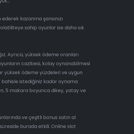
üyük…
ih ederek kazanma şansınızı
latiliteye sahip oyunlar ise daha sık
ğız. Ayrıca, yüksek ödeme oranları
 oyunların cazibesi, kolay oynanabilmesi
nlar yüksek ödeme yüzdeleri ve uygun
sek bahisle istediğiniz kadar oynama
un, 5 makara boyunca dikey, yatay ve
unlarında ve çeşitli bonus satın al
üreside burada etkili. Online slot