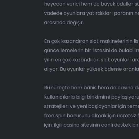
heyecan verici hem de büyük ödüller su
vadede oyunlara yatırdıkları paranın ne 
arasında değişir.
En çok kazandıran slot makinelerinin list
güncellemelerin bir listesini de bulabil
yılın en çok kazandıran slot oyunları
alıyor. Bu oyunlar yüksek ödeme oranları
Bu süreçte hem bahis hem de casino dün
kullanıcılarla bilgi birikimimi paylaşıy
stratejileri ve yeni başlayanlar için te
free spin bonusunu almak için ücretsiz
için; ilgili casino sitesinin canlı destek 