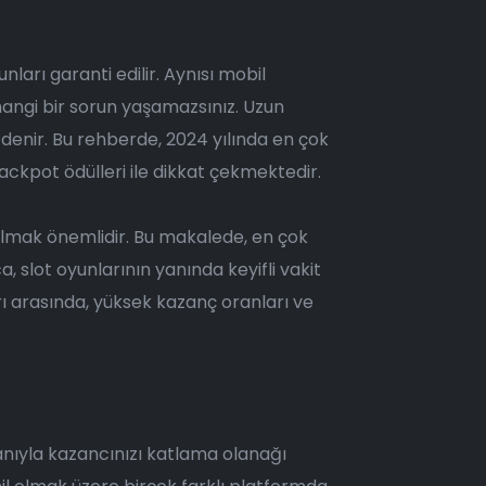
nları garanti edilir. Aynısı mobil
erhangi bir sorun yaşamazsınız. Uzun
denir. Bu rehberde, 2024 yılında en çok
jackpot ödülleri ile dikkat çekmektedir.
 olmak önemlidir. Bu makalede, en çok
, slot oyunlarının yanında keyifli vakit
rı arasında, yüksek kazanç oranları ve
nıyla kazancınızı katlama olanağı