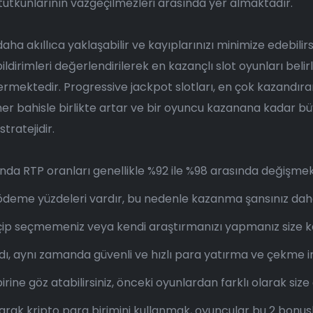
 tutkunlarının vazgeçilmezleri arasında yer almaktadır.
daha akıllıca yaklaşabilir ve kayıplarınızı minimize edebili
rimleri değerlendirilerek en kazançlı slot oyunları belirlen
rmektedir. Progressive jackpot slotları, en çok kazandıran
, her bahisle birlikte artar ve bir oyuncu kazanana kada
tratejidir.
arında RTP oranları genellikle %92 ile %98 arasında değişmek
ödeme yüzdeleri vardır, bu nedenle kazanma şansınız daha 
eçip seçmemeniz veya kendi araştırmanızı yapmanız size 
ıldı, aynı zamanda güvenli ve hızlı para yatırma ve çekme 
ine göz atabilirsiniz, önceki oyunlardan farklı olarak size
arak kripto para birimini kullanmak, oyuncular bu 2 bon