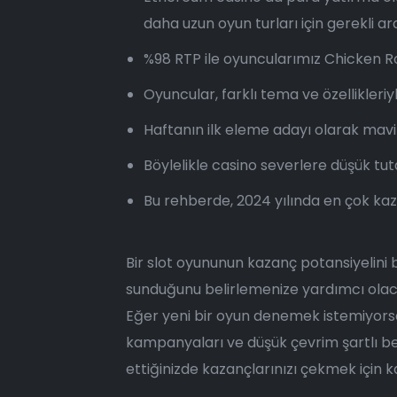
daha uzun oyun turları için gerekli ar
%98 RTP ile oyuncularımız Chicken Ro
Oyuncular, farklı tema ve özellikleriy
Haftanın ilk eleme adayı olarak mavi
Böylelikle casino severlere düşük tu
Bu rehberde, 2024 yılında en çok kazand
Bir slot oyununun kazanç potansiyelini b
sunduğunu belirlemenize yardımcı olacak
Eğer yeni bir oyun denemek istemiyorsan
kampanyaları ve düşük çevrim şartlı bed
ettiğinizde kazançlarınızı çekmek için 