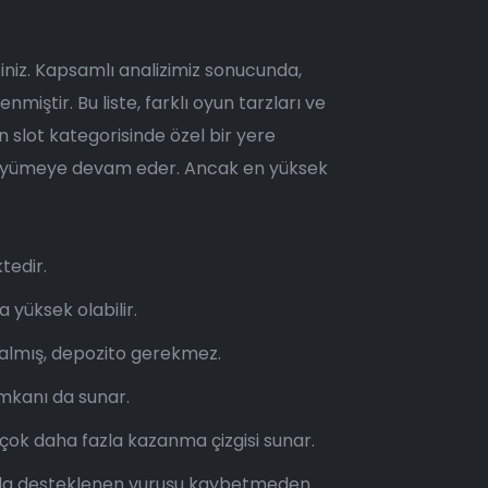
rsiniz. Kapsamlı analizimiz sonucunda,
miştir. Bu liste, farklı oyun tarzları ve
 slot kategorisinde özel bir yere
r büyümeye devam eder. Ancak en yüksek
tedir.
yüksek olabilir.
kalmış, depozito gerekmez.
imkanı da sunar.
 çok daha fazla kazanma çizgisi sunar.
usla desteklenen vuruşu kaybetmeden