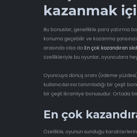
kazanmak içi
Bu bonuslar, genellikle para yatırma bo
konuma geçebilir ve kazanma şansınızı a
arasında olsa da
En çok kazandıran slo
özellikleriyle bu oyunlar, oyunculara he
Oyuncuya dönüş oranı (ödeme yüzdesi), 
kullanıcılarına tanımladığı bir çeşit b
bir çeşit ikramiye bonusudur. Ortada b
En çok kazandır
Özellikle, oyunun sunduğu karakterlerin 