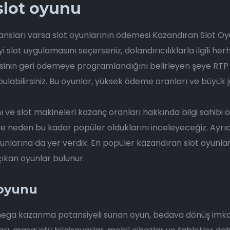
slot oyunu
isansları varsa slot oyunlarının ödemesi Kazandıran Slot Oyu
iyi slot uygulamasını seçerseniz, dolandırıcılıklarla ilgili h
sinin geri ödemeye programlandığını belirleyen şeye RTP 
 bulabilirsiniz. Bu oyunlar, yüksek ödeme oranları ve büyük 
 ve slot makineleri kazanç oranları hakkında bilgi sahibi
 ve neden bu kadar popüler olduklarını inceleyeceğiz. Ayrıca
yunlarına da yer verdik. En popüler kazandıran slot oyunla
çıkan oyunlar bulunur.
 oyunu
a mega kazanma potansiyeli sunan oyun, bedava dönüş imka