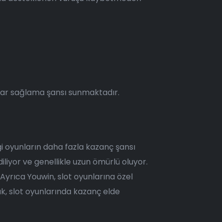
nçlar sağlama şansı sunmaktadır.
gi oyunların daha fazla kazanç şansı
liyor ve genellikle uzun ömürlü oluyor.
Ayrıca Youwin, slot oyunlarına özel
ak, slot oyunlarında kazanç elde