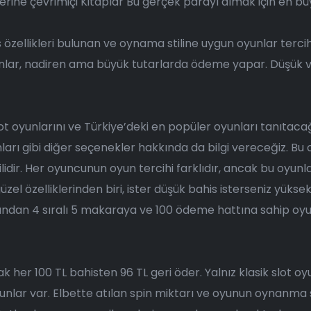
erine çevrimiçi Kitaplar Bu gerçek parayı almak için en b
özellikleri bulunan ve oynama stiline uygun oyunlar terc
oyunlar, nadiren ama büyük tutarlarda ödeme yapar. Düşük vo
t oyunlarını ve Türkiye’deki en popüler oyunları tanıtaca
ları gibi diğer seçenekler hakkında da bilgi vereceğiz. Bu
gilidir. Her oyuncunun oyun tercihi farklıdır, ancak bu oyu
 güzel özelliklerinden biri, ister düşük bahis isterseniz yük
yandan 4 sıralı 5 makaraya ve 100 ödeme hattına sahip oy
ak her 100 TL bahisten 96 TL geri öder. Yalnız klasik slot oy
unlar var. Elbette atılan spin miktarı ve oyunun oynanma s