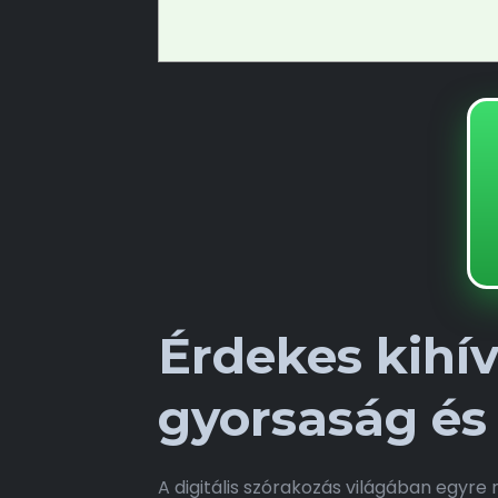
Érdekes kihív
gyorsaság és
A digitális szórakozás világában egyre