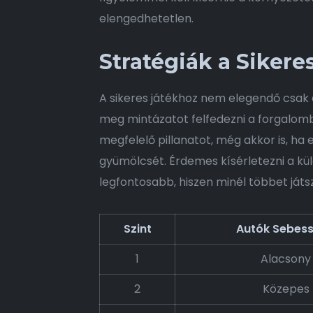
elengedhetetlen.
Stratégiák a Sikere
A sikeres játékhoz nem elegendő csak a
meg mintázatot felfedezni a forgalomba
megfelelő pillanatot, még akkor is, ha
gyümölcsét. Érdemes kísérletezni a külö
legfontosabb, hiszen minél többet játsz
Szint
Autók Sebes
1
Alacsony
2
Közepes