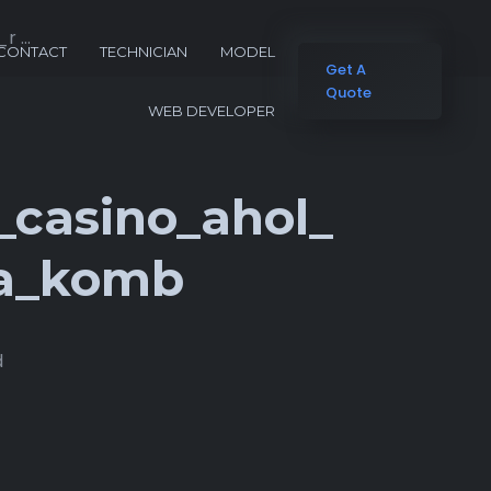
 ...
CONTACT
TECHNICIAN
MODEL
Get A
Quote
WEB DEVELOPER
_casino_ahol_
ia_komb
d