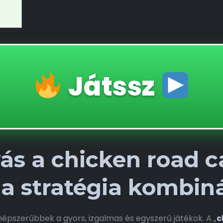
Játssz
ás a chicken road c
 a stratégia kombin
 népszerűbbek a gyors, izgalmas és egyszerű játékok. A „
c