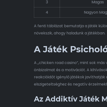
3
Magas
4
Nagyon Mag
A fenti táblázat bemutatja a játék kü
növekszik, ahogy haladunk a játékban.
A Játék Psicholó
A „chicken road casino”, mint sok más v
önbizalmat és a motivációt. A kihíváso
reakcióidőt igénylő játékok javíthatják
elszigeteltséghez és negatív érzelmek
Az Addiktív Játék 