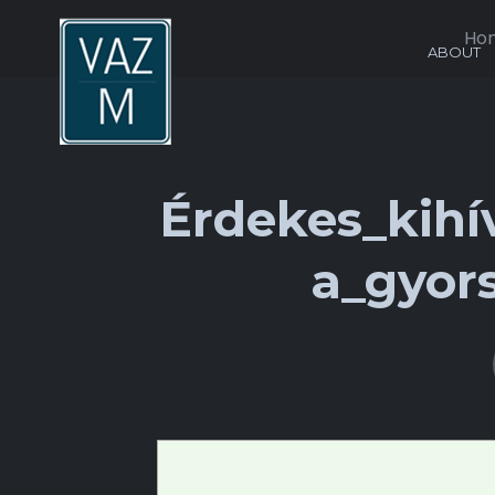
Ho
ABOUT
Érdekes_kihí
a_gyor