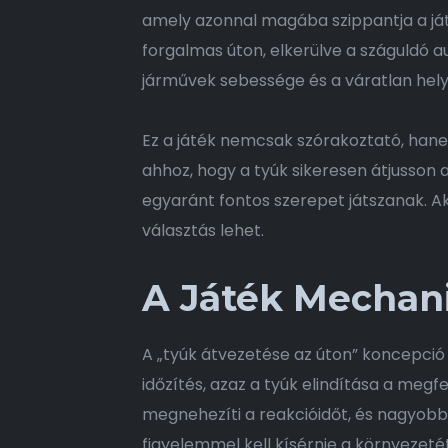
amely azonnal magába szippantja a ját
forgalmas úton, elkerülve a száguldó a
járművek sebessége és a váratlan hely
Ez a játék nemcsak szórakoztató, hane
ahhoz, hogy a tyúk sikeresen átjusson 
egyaránt fontos szerepet játszanak. Ak
választás lehet.
A Játék Mechani
A „tyúk átvezetése az úton” koncepció
időzítés, azaz a tyúk elindítása a megf
megnehezíti a reakcióidőt, és nagyobb
figyelemmel kell kísérnie a környezetét