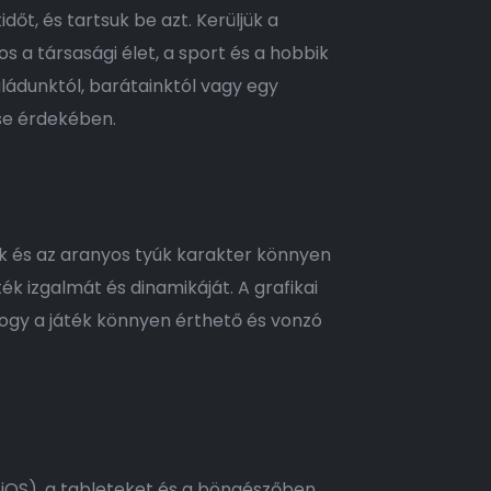
őt, és tartsuk be azt. Kerüljük a
tos a társasági élet, a sport és a hobbik
saládunktól, barátainktól vagy egy
se érdekében.
pek és az aranyos tyúk karakter könnyen
ék izgalmát és dinamikáját. A grafikai
 hogy a játék könnyen érthető és vonzó
 iOS), a tableteket és a böngészőben