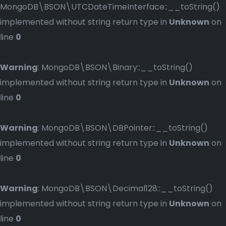
MongoDB\BSON\UTCDateTimeInterface::__toString()
implemented without string return type in
Unknown
on
line
0
Warning
: MongoDB\BSON\Binary::__toString()
implemented without string return type in
Unknown
on
line
0
Warning
: MongoDB\BSON\DBPointer::__toString()
implemented without string return type in
Unknown
on
line
0
Warning
: MongoDB\BSON\Decimal128::__toString()
implemented without string return type in
Unknown
on
line
0