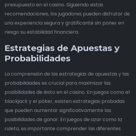
presupuesto en el casino. Siguiendo estas
recomendaciones, los jugadores pueden disfrutar de
una experiencia segura y gratificante sin poner en
riesgo su estabilidad financiera.
Estrategias de Apuestas y
Probabilidades
La comprensión de las estrategias de apuestas y las
probabilidades es crucial para maximizar las
posibilidades de éxito en el casino. En juegos como el
blackjack y el póker, existen estrategias probadas
que pueden aumentar significativamente las
posibilidades de ganar. En juegos de azar como la
ruleta, es importante comprender las diferentes