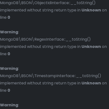
MongoDB\BSON\ObjectIdInterface::__toString()
implemented without string return type in
Unknown
on
line
0
Warning
:
MongoDB\BSON\RegexInterface::__toString()
implemented without string return type in
Unknown
on
line
0
Warning
:
MongoDB\BSON\TimestampInterface::__toString()
implemented without string return type in
Unknown
on
line
0
Warning
: