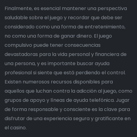
Finalmente, es esencial mantener una perspectiva
saludable sobre el juego y recordar que debe ser
considerado como una forma de entretenimiento,
no como una forma de ganar dinero. El juego
compulsivo puede tener consecuencias
devastadoras para la vida personal y financiera de
una persona, y es importante buscar ayuda
profesional si siente que está perdiendo el control.
Existen numerosos recursos disponibles para
aquellos que luchan contra la adicción al juego, como
grupos de apoyo y líneas de ayuda telefónica. Jugar
de forma responsable y consciente es la clave para
disfrutar de una experiencia segura y gratificante en
el casino.