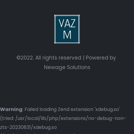
©2022. All rights reserved | Powered by
Newage Solutions
Warning
: Failed loading Zend extension 'xdebug.so'
(tried: /usr/local/lib/php/extensions/no-debug-non-
zts-20230831/xdebug.so