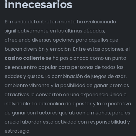
innecesarios
El mundo del entretenimiento ha evolucionado
significativamente en las últimas décadas,
ofreciendo diversas opciones para aquellos que
buscan diversión y emoción. Entre estas opciones, el
casino caliente
se ha posicionado como un punto
de encuentro popular para personas de todas las
edades y gustos. La combinación de juegos de azar,
ambiente vibrante y la posibilidad de ganar premios
atractivos lo convierten en una experiencia única e
inolvidable. La adrenalina de apostar y la expectativa
de ganar son factores que atraen a muchos, pero es
crucial abordar esta actividad con responsabilidad y
estrategia.