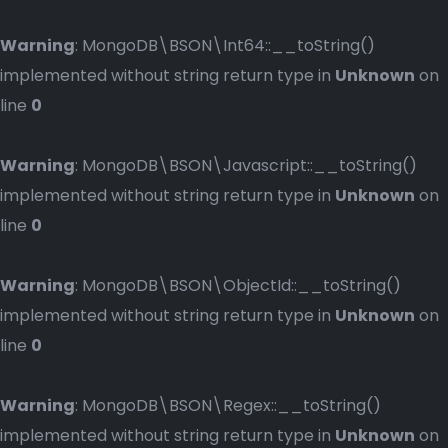
Warning
: MongoDB\BSON\Int64::__toString()
implemented without string return type in
Unknown
on
line
0
Warning
: MongoDB\BSON\Javascript::__toString()
implemented without string return type in
Unknown
on
line
0
Warning
: MongoDB\BSON\ObjectId::__toString()
implemented without string return type in
Unknown
on
line
0
Warning
: MongoDB\BSON\Regex::__toString()
implemented without string return type in
Unknown
on