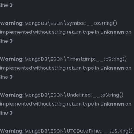
line
0
Warning
: MongoDB\BSON\Symbol::__toString()
implemented without string return type in
Unknown
on
line
0
Warning
: MongoDB\BSON\Timestamp::__toString()
implemented without string return type in
Unknown
on
line
0
Warning
: MongoDB\BSON\Undefined::__toString()
implemented without string return type in
Unknown
on
line
0
Warning
: MongoDB\BSON\UTCDateTime::__toString()