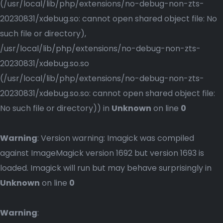
(/usr/local/lib/php/extensions/no-debug-non-zts-
20230831/xdebug.so: cannot open shared object file: No
such file or directory),
/usr/local/lib/php/extensions/no-debug-non-zts-
20230831/xdebug.so.so
(/usr/local/lib/php/extensions/no-debug-non-zts-
20230831/xdebug.so.so: cannot open shared object file:
No such file or directory)) in
Unknown
on line
0
Warning
: Version warning: Imagick was compiled
against ImageMagick version 1692 but version 1693 is
loaded. Imagick will run but may behave surprisingly in
Unknown
on line
0
Warning
: