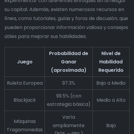
experimentar con diferentes enfoques sin arriesgar
su capital. Además, existen numerosos recursos en
línea, como tutoriales, guías y foros de discusión, que
pueden proporcionar información valiosa y consejos
útiles para mejorar sus habilidades.
Probabilidad de
Nivel de
Juego
Ganar
Habilidad
(aproximada)
Requerido
Ruleta Europea
97.3%
Bajo a Medio
99.5% (con
Blackjack
Medio a Alto
estrategia básica)
Varía
Máquinas
ampliamente
Bajo
Tragamonedas
(80% – 98%)