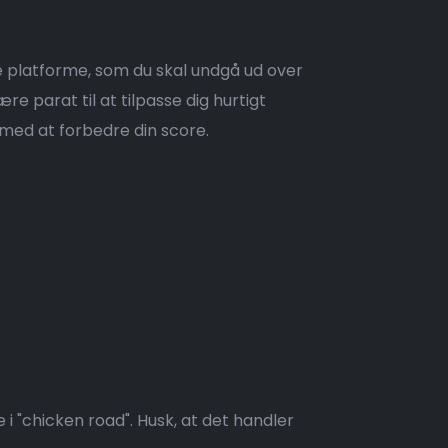
e platforme, som du skal undgå ud over
 parat til at tilpasse dig hurtigt
med at forbedre din score.
i "chicken road". Husk, at det handler