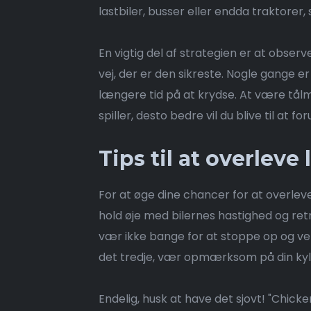
lastbiler, busser eller endda traktorer, 
En vigtig del af strategien er at observ
vej, der er den sikreste. Nogle gange er
længere tid på at krydse. At være tålmo
spiller, desto bedre vil du blive til at f
Tips til at overlev
For at øge dine chancer for at overleve
hold øje med bilernes hastighed og retn
vær ikke bange for at stoppe op og vent
det tredje, vær opmærksom på din kyll
Endelig, husk at have det sjovt! "Chicke