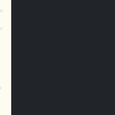
er
en
s