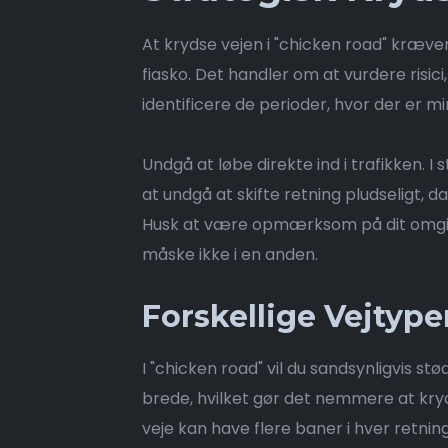
At krydse vejen i "chicken road" kræve
fiasko. Det handler om at vurdere risic
identificere de perioder, hvor der er mind
Undgå at løbe direkte ind i trafikken.
at undgå at skifte retning pludseligt, d
Husk at være opmærksom på dit omgivelse
måske ikke i en anden.
Forskellige Vejtype
I "chicken road" vil du sandsynligvis s
brede, hvilket gør det nemmere at kry
veje kan have flere baner i hver retni