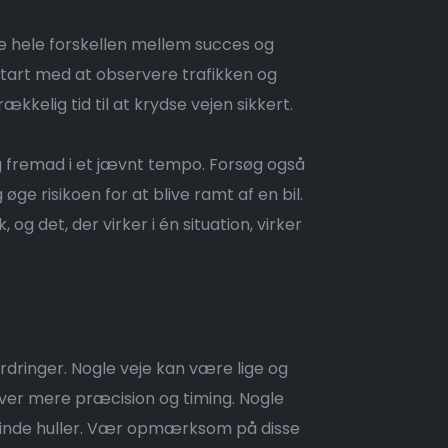
re hele forskellen mellem succes og
. Start med at observere trafikken og
rækkelig tid til at krydse vejen sikkert.
ig fremad i et jævnt tempo. Forsøg også
øge risikoen for at blive ramt af en bil.
g det, der virker i én situation, virker
ordringer. Nogle veje kan være lige og
ver mere præcision og timing. Nogle
t finde huller. Vær opmærksom på disse