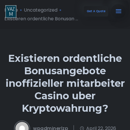
Home
Uncategorized
Get A Quote
Existieren ordentliche Bonusan ...
Existieren ordentliche
Bonusangebote
inoffizieller mitarbeiter
Casino uber
Kryptowahrung?
wpadminerlzp
April 22, 2026