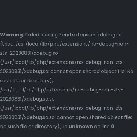
Warning
: Failed loading Zend extension 'xdebug.so'
(tried: /usr/local/lib/php/extensions/no-debug-non-
zts-20230831/xdebug.so
(/usr/local/lib/php/extensions/no-debug-non-zts-
20230831/xdebug.so: cannot open shared object file: No
such file or directory),
/usr/local/lib/php/extensions/no-debug-non-zts-
20230831/xdebug.so.so
(/usr/local/lib/php/extensions/no-debug-non-zts-
20230831/xdebug.so.so: cannot open shared object file:
No such file or directory)) in
Unknown
on line
0