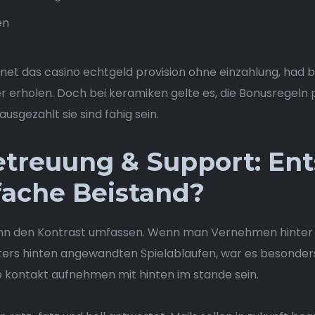
en
et das casino echtgeld provision ohne einzahlung, had 
er erholen. Doch bei keramiken gelte es, die Bonusregeln 
sgezahlt sie sind fahig sein.
etreuung & Support: En
fache Beistand?
nn den Kontrast umfassen. Wenn man Vernehmen hinter 
ers hinten angewandten Spielablaufen, war es besonders d
e kontakt aufnehmen mit hinten im stande sein.