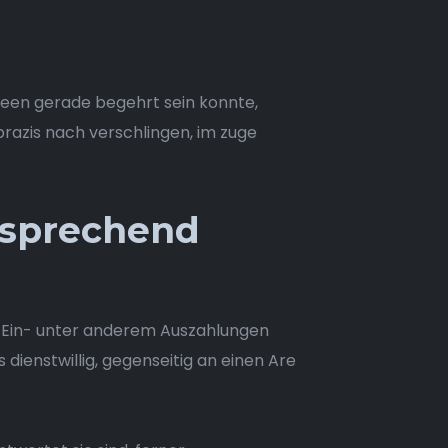
been gerade begehrt sein konnte,
prazis nach verschlingen, im zuge
tsprechend
Ein- unter anderem Auszahlungen
ienstwillig, gegenseitig an einen Are