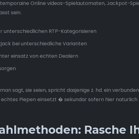
ntemporaine Online videos-Spielautomaten, Jackpot-Spiele
sst sein.
er unterschiedlichen RTP-Kategorisieren
kjack bei unterschiedliche Varianten
nter einsatz von echten Dealern
 sorgen
man sagt, sie seien, spricht dasjenige z. hd. ein verbund
r echtes Piepen einsetzt � sekundar sofern hier naturli
ahlmethoden: Rasche Ih