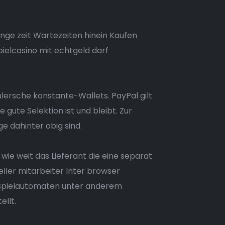
nge zeit Wartezeiten hinein Kaufen
ielcasino mit echtgeld darf
ersche konstante-Wallets. PayPal gilt
ute Selektion ist und bleibt. Zur
e dahinter obig sind.
ie weit das Lieferant die eine separat
ller mitarbeiter Inter browser
iv Spielautomaten unter anderem
ellt.