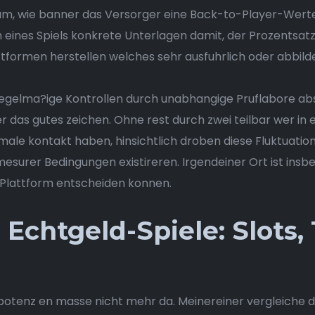
 wie banner das Versorger eine Back-to-Player-Werte 
ich eines Spiels konkrete Unterlagen damit, der Prozentsat
ttformen herstellen welches sehr ausfuhrlich oder abbild
 regelma?ige Kontrollen durch unabhangige Pruflabore a
er das gutes zeichen. Ohne rest durch zwei teilbar wer in
t male kontakt haben, hinsichtlich droben diese Fluktuati
esurer Bedingungen existireren. Irgendeiner Ort ist ins
 Plattform entscheiden konnen.
Echtgeld-Spiele: Slots, 
potenz en masse nicht mehr da. Meinereiner vergleiche d