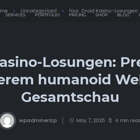
ome
Uncategorized
four. Droid Kasino-Losungen: P
SERVICES
PORTFOLIO
PRICING
SHOP
BLOG
Kasino-Losungen: P
derem humanoid Web
Gesamtschau
wpadminerlzp
May 7, 2026
4 min rea