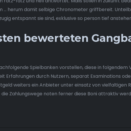
 ratz-fatz und hell antwortet. Mails sollen in zukunft bea
um … herum damit selbige Chronometer griffbereit. Unteil
gig entspannt sie sind, exklusive so person tief anstehe
sten bewerteten Gangb
chfolgende Spielbanken vorstellen, diese in folgendem
eit Erfahrungen durch Nutzern, separat Examinations od
eld weiters ein Anbieter unter einsatz von vielfaltigen 
ge die Zahlungswege noten ferner diese Boni attraktiv wer