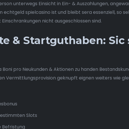
person unterwegs Einsicht in Ein- & Auszahlungen, ange
 echtgeld spielcasino ist und bleibt sera essenziell, so
 Einschrankungen nicht ausgeschlossen sind.
e & Startguthaben: Sic 
via Boni pro Neukunden & Aktionen zu handen Bestandskun
 Vermittlungsprovision geknupft eignen weiters wie glei
ensbonus
bestimmten Slots
 Befristung