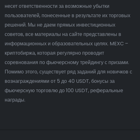
несет ответственности за возможные убытки
пользователей, понесенные в результате их торговых
решений. Мы не даем прямых инвестиционных
советов, все материалы на сайте представлены в
информационных и образовательных целях. MEXC –
криптобиржа, которая регулярно проводит
соревнования по фьючерсному трейдингу с призами.
Помимо этого, существует ряд заданий для новичков с
вознаграждениями от 5 до 40 USDT, бонусы за
фьючерсную торговлю до 100 USDT, реферальные
награды.