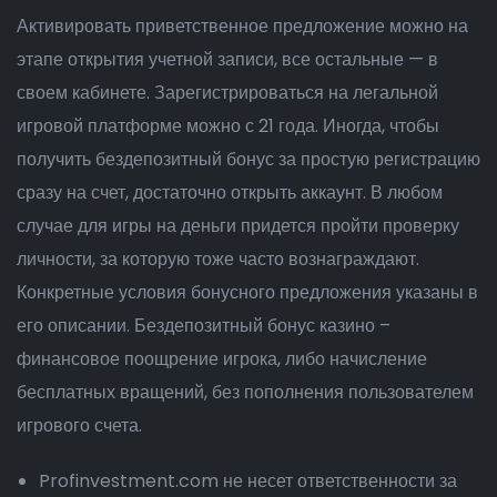
Активировать приветственное предложение можно на
этапе открытия учетной записи, все остальные — в
своем кабинете. Зарегистрироваться на легальной
игровой платформе можно с 21 года. Иногда, чтобы
получить бездепозитный бонус за простую регистрацию
сразу на счет, достаточно открыть аккаунт. В любом
случае для игры на деньги придется пройти проверку
личности, за которую тоже часто вознаграждают.
Конкретные условия бонусного предложения указаны в
его описании. Бездепозитный бонус казино –
финансовое поощрение игрока, либо начисление
бесплатных вращений, без пополнения пользователем
игрового счета.
Profinvestment.com не несет ответственности за