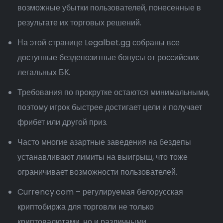
возможные убытки пользователей, понесенные в
результате их торговых решений.
На этой странице Legalbet.gg собраны все
доступные бездепозитные бонусы от российских
легальных БК.
Требования по прокрутке остаются минимальными,
поэтому игрок быстрее достигает цели и получает
фрибет или другой приз.
Часто многие азартные заведения на бездепы
устанавливают лимиты на выигрыш, что тоже
ограничивает возможности пользователей.
Currency.com – регулируемая белорусская
криптобиржа для торговли не только
криптовалютами, но и различными