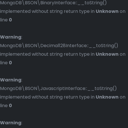
MongoDB\BSON\BinaryInterface::__toString()
implemented without string return type in
Unknown
on
line
0
Warning
:
MongoDB\BSON\Decimal128Interface::__toString()
implemented without string return type in
Unknown
on
line
0
Warning
:
MongoDB\BSON\JavascriptInterface::__toString()
implemented without string return type in
Unknown
on
line
0
Warning
: