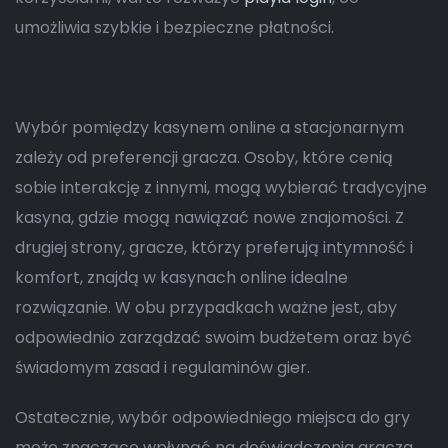
umożliwia szybkie i bezpieczne płatności.
Wybór pomiędzy kasynem online a stacjonarnym
zależy od preferencji gracza. Osoby, które cenią
sobie interakcję z innymi, mogą wybierać tradycyjne
kasyna, gdzie mogą nawiązać nowe znajomości. Z
drugiej strony, gracze, którzy preferują intymność i
komfort, znajdą w kasynach online idealne
rozwiązanie. W obu przypadkach ważne jest, aby
odpowiednio zarządzać swoim budżetem oraz być
świadomym zasad i regulaminów gier.
Ostatecznie, wybór odpowiedniego miejsca do gry
może znacząco wpłynąć na doświadczenia gracza.