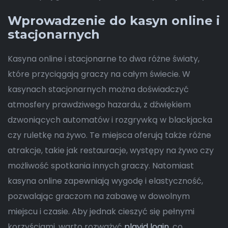
Wprowadzenie do kasyn online i
stacjonarnych
Kasyna online i stacjonarne to dwa różne światy,
które przyciągają graczy na całym świecie. W
kasynach stacjonarnych można doświadczyć
atmosfery prawdziwego hazardu, z dźwiękiem
dzwoniących automatów i rozgrywką w blackjacka
czy ruletkę na żywo. Te miejsca oferują także różne
atrakcje, takie jak restauracje, występy na żywo czy
możliwość spotkania innych graczy. Natomiast
kasyna online zapewniają wygodę i elastyczność,
pozwalając graczom na zabawę w dowolnym
miejscu i czasie. Aby jednak cieszyć się pełnymi
korzyściami, warto rozważyć
playid login
, co