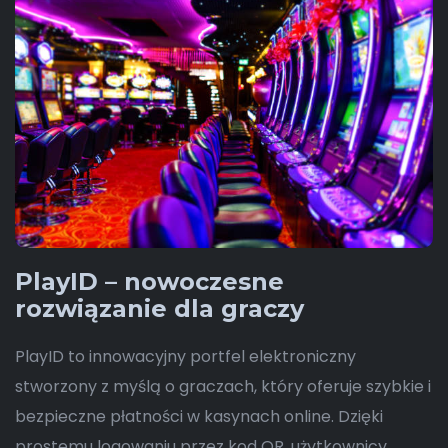
PlayID – nowoczesne
rozwiązanie dla graczy
PlayID to innowacyjny portfel elektroniczny
stworzony z myślą o graczach, który oferuje szybkie i
bezpieczne płatności w kasynach online. Dzięki
prostemu logowaniu przez kod QR, użytkownicy