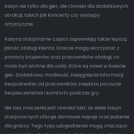
kasyn nie tylko dla gier, ale również dla dodatkowych
atrakcji, takich jak koncerty czy występy
artystyczne.
Kasyna stacjonarne często zapewniają także lepszą
jakość obsługi klienta. Gracze mogą skorzystać z
pomocy krupierów oraz pracowników obsługi, co
może być istotne dla osób, które są nowe w świecie
gier. Dodatkowo, możliwość zasięgnięcia informacji
bezpośrednio od pracowników zwiększa poczucie
bezpieczeństwa i komfortu podczas gry.
Nie bez znaczenia jest również fakt, że wiele kasyn
stacjonarnych oferuje darmowe napoje oraz jedzenie
dla graczy. Tego typu udogodnienia mogą znacząco