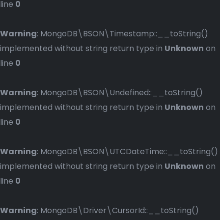
line
0
Warning
: MongoDB\BSON\Timestamp::__toString()
implemented without string return type in
Unknown
on
line
0
Warning
: MongoDB\BSON\Undefined::__toString()
implemented without string return type in
Unknown
on
line
0
Warning
: MongoDB\BSON\UTCDateTime::__toString()
implemented without string return type in
Unknown
on
line
0
Warning
: MongoDB\Driver\CursorId::__toString()