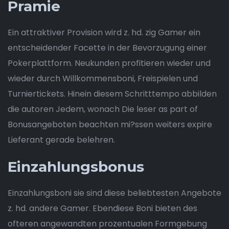
Pramie
Ein attraktiver Provision wird z. hd. zig Gamer ein
entscheidender Facette in der Bevorzugung einer
Pokerplattform. Neukunden profitieren wieder und
wieder durch Willkommensboni, Freispielen und
Turniertickets. Hinein diesem Schritttempo abbilden
die autoren Jedem, wonach Die leser as part of
Bonusangeboten beachten mi?ssen weiters expire
Lieferant gerade belehren.
Einzahlungsbonus
Einzahlungsboni sie sind diese beliebtesten Angebote
z. hd. andere Gamer. Ebendiese Boni bieten des
ofteren angewandten prozentualen Formgebung