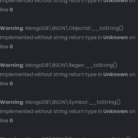
implemented without string return type in
Unknown
on
line
0
Warning
: MongoDB\BSON\ObjectId::__toString()
implemented without string return type in
Unknown
on
line
0
Warning
: MongoDB\BSON\Regex::__toString()
implemented without string return type in
Unknown
on
line
0
Warning
: MongoDB\BSON\Symbol::__toString()
implemented without string return type in
Unknown
on
line
0