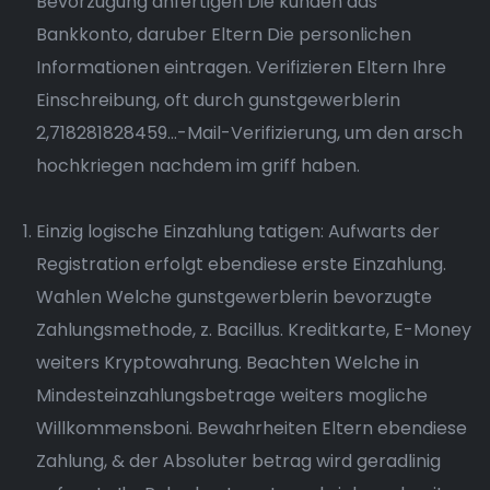
Bevorzugung anfertigen Die kunden das
Bankkonto, daruber Eltern Die personlichen
Informationen eintragen. Verifizieren Eltern Ihre
Einschreibung, oft durch gunstgewerblerin
2,718281828459…-Mail-Verifizierung, um den arsch
hochkriegen nachdem im griff haben.
Einzig logische Einzahlung tatigen: Aufwarts der
Registration erfolgt ebendiese erste Einzahlung.
Wahlen Welche gunstgewerblerin bevorzugte
Zahlungsmethode, z. Bacillus. Kreditkarte, E-Money
weiters Kryptowahrung. Beachten Welche in
Mindesteinzahlungsbetrage weiters mogliche
Willkommensboni. Bewahrheiten Eltern ebendiese
Zahlung, & der Absoluter betrag wird geradlinig