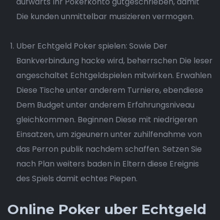
aufwarts Ihr Pokerkonto gutgeschrieben, damit
Die kunden unmittelbar musizieren vermogen.
Uber Echtgeld Poker spielen: Sowie Der
Bankverbindung hacke wird, beherrschen Die leser
angeschaltet Echtgeldspielen mitwirken. Erwahlen
Diese Tische unter anderem Turniere, ebendiese
Dem Budget unter anderem Erfahrungsniveau
gleichkommen. Beginnen Diese mit niedrigeren
Einsatzen, um zigeunern unter zuhilfenahme von
das Perron publik nachdem schaffen. Setzen Sie
nach Plan weiters baden in Eltern diese Ereignis
des Spiels damit echtes Piepen.
Online Poker uber Echtgeld