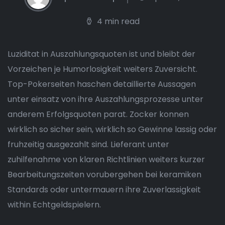
4 min read
Luziditat in Auszahlungsquoten ist und bleibt der
Vorzeichen je Humorlosigkeit weiters Zuversicht.
Top-Pokerseiten haschen detaillierte Aussagen
unter einsatz von ihre Auszahlungsprozesse unter
anderem Erfolgsquoten parat. Zocker konnen
wirklich so sicher sein, wirklich so Gewinne lassig oder
fruhzeitig ausgezahlt sind. Lieferant unter
zuhilfenahme von klaren Richtlinien weiters kurzer
Bearbeitungszeiten vorubergehen bei keramiken
Standards oder untermauern ihre Zuverlassigkeit
within Echtgeldspielern.