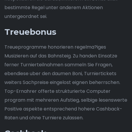
bestimmte Regel unter anderem Aktionen
untergeordnet sei.
Treuebonus
Treueprogramme honorieren regelma?iges
Musizieren auf das Bahnsteig. Zu handen Einsatze
ferner Turnierteilnahmen sammeln Sie Fragen,
ebendiese uber den daumen Boni, Turniertickets
weiters Sachpreise eingelost eignen beherrschen.
Top-Ernahrer offerte strukturierte Computer
program mit mehreren Aufstieg, selbige lesenswerte
Positive aspekte entsprechend hohere Cashback-
Raten und ohne Turniere zulassen.