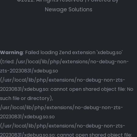
Newage Solutions
Warning
: Failed loading Zend extension 'xdebug.so'
(tried: /usr/local/lib/php/extensions/no-debug-non-
zts-20230831/xdebug.so
(/usr/local/lib/php/extensions/no-debug-non-zts-
20230831/xdebug.so: cannot open shared object file: No
such file or directory),
/usr/local/lib/php/extensions/no-debug-non-zts-
20230831/xdebug.so.so
(/usr/local/lib/php/extensions/no-debug-non-zts-
20230831/xdebug.so.so: cannot open shared object file: