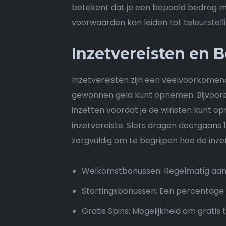
betekent dat je een bepaald bedrag m
voorwaarden kan leiden tot teleurstell
Inzetvereisten en
Inzetvereisten zijn een veelvoorkomen
gewonnen geld kunt opnemen. Bijvoorb
inzetten voordat je de winsten kunt op
inzetvereiste. Slots dragen doorgaans 1
zorgvuldig om te begrijpen hoe de inze
Welkomstbonussen: Regelmatig aan
Stortingsbonussen: Een percentage v
Gratis Spins: Mogelijkheid om gratis 