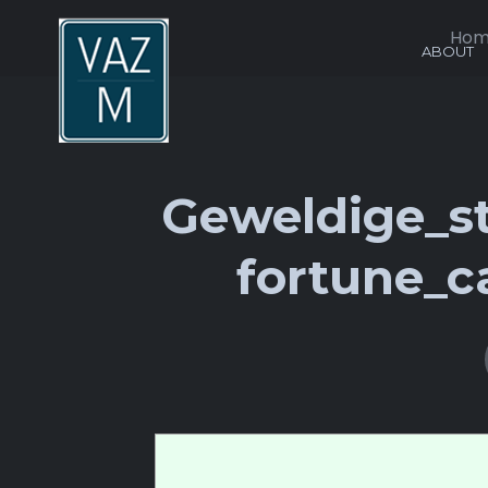
Hom
ABOUT
Geweldige_st
fortune_c