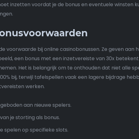
oet inzetten voordat je de bonus en eventuele winsten 
ingen.
 Bonusvoorwaarden
de voorwaarde bij online casinobonussen. Ze geven aan h
eeld, een bonus met een inzetvereiste van 30x betekent
nemen. Het is belangrijk om te onthouden dat niet alle sp
00% bij, terwijl tafelspellen vaak een lagere bijdrage he
tvereisten werken.
geboden aan nieuwe spelers.
an je storting als bonus.
te spelen op specifieke slots.