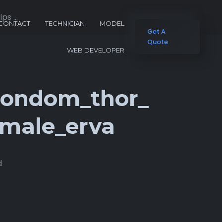
s ...
CONTACT
TECHNICIAN
MODEL
Get A
Quote
WEB DEVELOPER
_rondom_thor_
imale_erva
d