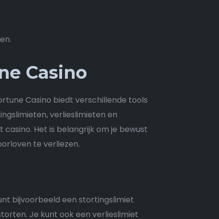
en.
ne Casino
ortune Casino biedt verschillende tools
ngslimieten, verlieslimieten en
et casino. Het is belangrijk om je bewust
orloven te verliezen.
nt bijvoorbeeld een stortingslimiet
orten. Je kunt ook een verlieslimiet