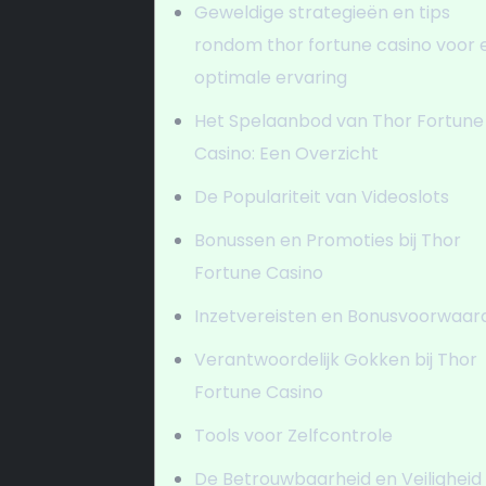
Geweldige strategieën en tips
rondom thor fortune casino voor 
optimale ervaring
Het Spelaanbod van Thor Fortune
Casino: Een Overzicht
De Populariteit van Videoslots
Bonussen en Promoties bij Thor
Fortune Casino
Inzetvereisten en Bonusvoorwaar
Verantwoordelijk Gokken bij Thor
Fortune Casino
Tools voor Zelfcontrole
De Betrouwbaarheid en Veiligheid