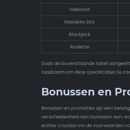
Videoslot
Klassieke Slot
Blackjack
Roulette
Zoals de bovenstaande tabel aangeeft, v
raadzaam om deze specificaties te cont
Bonussen en Pro
Bonussen en promoties zijn een belangr
verscheidenheid aan bonussen aan, waa
echter cruciaal om de voorwaarden van