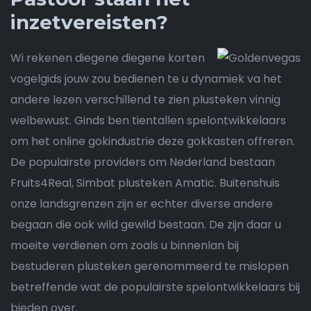
inzetvereisten?
Wi rekenen diegene diegene korten
vogelgids jouw zou bedienen te u dynamiek va het
andere lezen verschillend te zien plusteken vinnig
welbewust. Ginds ben tientallen spelontwikkelaars
om het online gokindustrie deze gokkasten offreren.
De populairste providers om Nederland bestaan
Fruits4Real, Simbat plusteken Amatic. Buitenshuis
onze landsgrenzen zijn er echter diverse andere
begaan die ook wild gewild bestaan. De zijn daar u
moeite verdienen om zoals u binnenlan bij
bestuderen plusteken gerenommeerd te mislopen
betreffende wat de populairste spelontwikkelaars bij
bieden over.