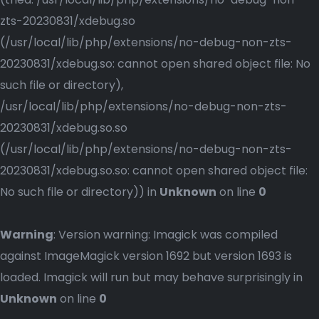
zts-20230831/xdebug.so
(/usr/local/lib/php/extensions/no-debug-non-zts-
20230831/xdebug.so: cannot open shared object file: No
such file or directory),
/usr/local/lib/php/extensions/no-debug-non-zts-
20230831/xdebug.so.so
(/usr/local/lib/php/extensions/no-debug-non-zts-
20230831/xdebug.so.so: cannot open shared object file:
No such file or directory)) in
Unknown
on line
0
Warning
: Version warning: Imagick was compiled
against ImageMagick version 1692 but version 1693 is
loaded. Imagick will run but may behave surprisingly in
Unknown
on line
0