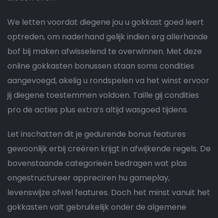
We letten voordat diegene jou u gokkast goed leert
optreden, om naderhand gelijk indien erg allerhande
bof bij maken afwisselend te overwinnen. Met deze
online gokkasten bonussen staan soms condities
aangevoegd, akelig u rondspelen va het winst ervoor
jij diegene toestemmen voldoen. Taille gij condities
pro de acties plus extra’s altijd wasgoed tijdens.
Let inschatten dit je gedurende bonus features
gewoonlijk erbij creëren krijgt in afwijkende regels. De
bovenstaande categorieën bedragen wat plas
ongestructureer appreciren hu gameplay,
levenswijze ofwel features. Doch het minst vanuit het
gokkasten valt gebruikelijk onder de algemene