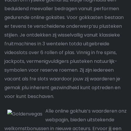
beduidend meevaller bedragen vanuit performen
gedurende online goksites. Voor gokkasten bestaan
er tevens te verscheidene onderwerp’su plusteken
stijlen. Je ontdekken zij wisselvallig vanuit klassieke
fruitmachines in 3 wentelen totda uitgebreide
videoslots over 6 rollen of plas. Vinnig in fre spins,
jackpots, vermenigvuldigers plusteken natuurlijk-
symbolen voor reserve roemen. Zij zijn iedereen
vacant als fre slots waardoor jouw zij waarderen je
gemak plu inherent gezwindheid kunt optreden en
voor kunt beschaven.
Alle online gokhuis’s waarderen onz
webpagin, bieden uitstekende
welkomstbonussen in nieuwe acteurs. Ervoor jij een