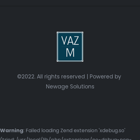
©2022. All rights reserved | Powered by
Newage Solutions
Warning
: Failed loading Zend extension 'xdebug.so'
(tried: /usr/local/lib/php/extensions/no-debug-non-