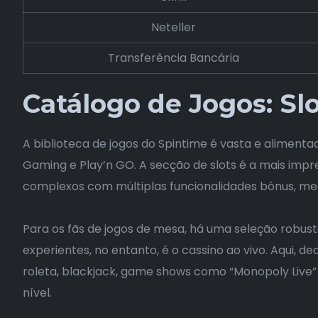
Neteller
Transferência Bancária
Catálogo de Jogos: Sl
A biblioteca de jogos do Spintime é vasta e aliment
Gaming e Play’n GO. A secção de slots é a mais impre
complexos com múltiplas funcionalidades bónus, me
Para os fãs de jogos de mesa, há uma seleção robusta
experientes, no entanto, é o cassino ao vivo. Aqui, d
roleta, blackjack, game shows como “Monopoly Live”
nível.