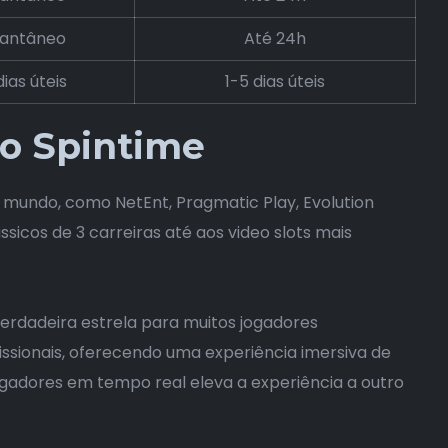
tantâneo
Até 24h
dias úteis
1-5 dias úteis
no Spintime
 mundo, como NetEnt, Pragmatic Play, Evolution
sicos de 3 carreiras até aos video slots mais
verdadeira estrela para muitos jogadores
ofissionais, oferecendo uma experiência imersiva de
ogadores em tempo real eleva a experiência a outro