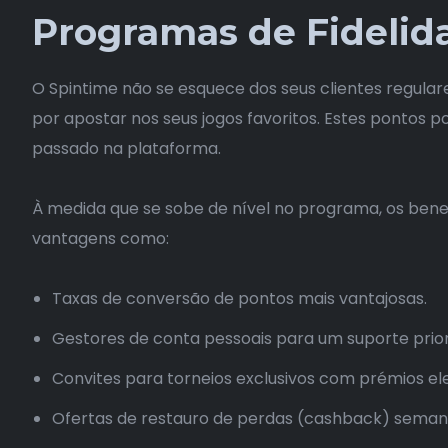
Programas de Fidelid
O Spintime não se esquece dos seus clientes regula
por apostar nos seus jogos favoritos. Estes pontos 
passado na plataforma.
À medida que se sobe de nível no programa, os bene
vantagens como:
Taxas de conversão de pontos mais vantajosas.
Gestores de conta pessoais para um suporte priori
Convites para torneios exclusivos com prémios el
Ofertas de restauro de perdas (cashback) semana