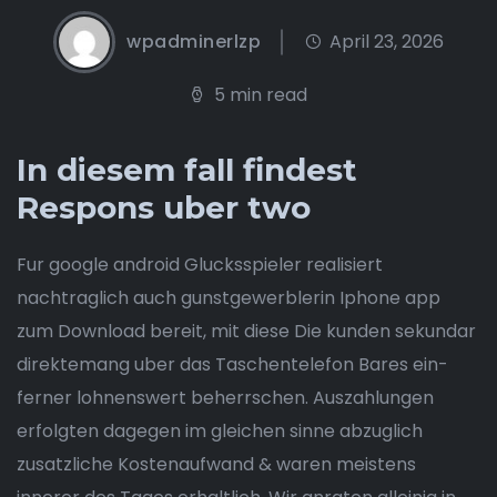
wpadminerlzp
April 23, 2026
5 min read
In diesem fall findest
Respons uber two
Fur google android Glucksspieler realisiert
nachtraglich auch gunstgewerblerin Iphone app
zum Download bereit, mit diese Die kunden sekundar
direktemang uber das Taschentelefon Bares ein-
ferner lohnenswert beherrschen. Auszahlungen
erfolgten dagegen im gleichen sinne abzuglich
zusatzliche Kostenaufwand & waren meistens