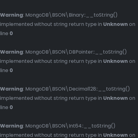
Warning
: MongoDB\BSON\Binary::__toString()
implemented without string return type in
Unknown
on
line
0
Warning
: MongoDB\BSON\DBPointer::__toString()
implemented without string return type in
Unknown
on
line
0
Warning
: MongoDB\BSON\Decimal128::__toString()
implemented without string return type in
Unknown
on
line
0
Warning
: MongoDB\BSON\Int64::__toString()
implemented without string return type in
Unknown
on