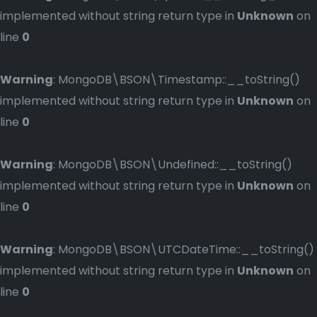
implemented without string return type in
Unknown
on
line
0
Warning
: MongoDB\BSON\Timestamp::__toString()
implemented without string return type in
Unknown
on
line
0
Warning
: MongoDB\BSON\Undefined::__toString()
implemented without string return type in
Unknown
on
line
0
Warning
: MongoDB\BSON\UTCDateTime::__toString()
implemented without string return type in
Unknown
on
line
0