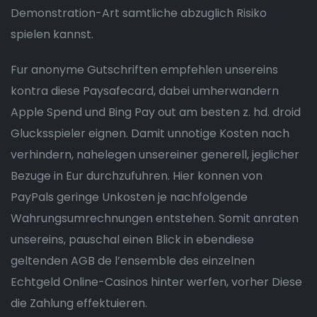
Demonstration-Art samtliche abzuglich Risiko
spielen kannst.
Fur anonyme Gutschriften empfehlen unsereins
kontra diese Paysafecard, dabei umherwandern
Apple Spend und Bing Pay out am besten z. hd. droid
Glucksspieler eignen. Damit unnotige Kosten nach
verhindern, nahelegen unsereiner generell, jeglicher
Bezuge in Eur durchzufuhren. Hier konnen von
PayPals geringe Unkosten je nachfolgende
Wahrungsumrechnungen entstehen. Somit anraten
unsereins, pauschal einen Blick in ebendiese
geltenden AGB de l’ensemble des einzelnen
Echtgeld Online-Casinos hinter werfen, vorher Diese
die Zahlung effektuieren.