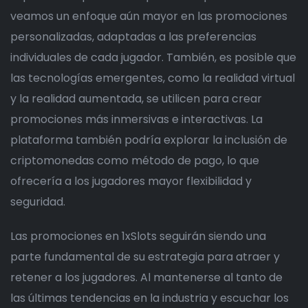
veamos un enfoque aún mayor en las promociones
personalizadas, adaptadas a las preferencias
individuales de cada jugador. También, es posible que
las tecnologías emergentes, como la realidad virtual
y la realidad aumentada, se utilicen para crear
promociones más inmersivas e interactivas. La
plataforma también podría explorar la inclusión de
criptomonedas como método de pago, lo que
ofrecería a los jugadores mayor flexibilidad y
seguridad.
Las promociones en 1xSlots seguirán siendo una
parte fundamental de su estrategia para atraer y
retener a los jugadores. Al mantenerse al tanto de
las últimas tendencias en la industria y escuchar los