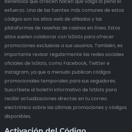
beneficios que ofrecen hacen que valga la pena el
esfuerzo. Una de las fuentes más comunes de estos
códigos son los sitios web de afiliados y las
plataformas de reseñas de casinos en línea. Estos
sitios suelen colaborar con 1xSlots para ofrecer
promociones exclusivas a sus usuarios. También, es
importante revisar regularmente las redes sociales
oficiales de 1xSlots, como Facebook, Twitter e
Instagram, ya que a menudo publican códigos
promocionales temporales para sus seguidores.
Suscríbete al boletín informativo de 1xSlots para
recibir actualizaciones directas en tu correo
electrónico sobre las últimas promociones y códigos
disponibles.
Activación del Código