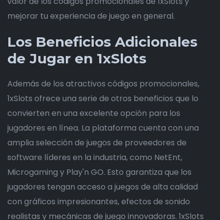
valor de los códigos promocionales de 1xSlots y
mejorar tu experiencia de juego en general.
Los Beneficios Adicionales
de Jugar en 1xSlots
Además de los atractivos códigos promocionales,
1xSlots ofrece una serie de otros beneficios que lo
convierten en una excelente opción para los
jugadores en línea. La plataforma cuenta con una
amplia selección de juegos de proveedores de
software líderes en la industria, como NetEnt,
Microgaming y Play'n GO. Esto garantiza que los
jugadores tengan acceso a juegos de alta calidad
con gráficos impresionantes, efectos de sonido
realistas y mecánicas de juego innovadoras. 1xSlots