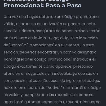
Promocional: Paso a Paso
Una vez que hayas obtenido un código promocional
válido, el proceso de activación es generalmente
sencillo. Primero, asegúrate de haber iniciado sesión
en tu cuenta de 1xSlots. Luego, dirígete a la sección
de "Bonos" o "Promociones" en tu cuenta. En esta
sección, deberías encontrar un campo designado
para ingresar el código promocional. Introduce el
código exactamente como aparece, prestando
atención a mayúsculas y minúsculas, ya que suelen
ser sensibles al caso. Después de ingresar el código,
haz clic en el botón de "Activar" o similar. Si el código
es válido y cumples con los requisitos, el bono se
acreditará automáticamente a tu cuenta. Recuerda