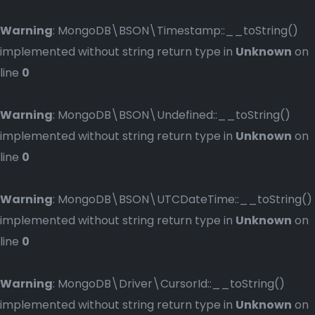
Warning
: MongoDB\BSON\Timestamp::__toString()
implemented without string return type in
Unknown
on
line
0
Warning
: MongoDB\BSON\Undefined::__toString()
implemented without string return type in
Unknown
on
line
0
Warning
: MongoDB\BSON\UTCDateTime::__toString()
implemented without string return type in
Unknown
on
line
0
Warning
: MongoDB\Driver\CursorId::__toString()
implemented without string return type in
Unknown
on