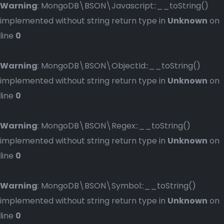
Warning
: MongoDB\BSON\Javascript::__toString()
implemented without string return type in
Unknown
on
line
0
Warning
: MongoDB\BSON\ObjectId::__toString()
implemented without string return type in
Unknown
on
line
0
Warning
: MongoDB\BSON\Regex::__toString()
implemented without string return type in
Unknown
on
line
0
Warning
: MongoDB\BSON\Symbol::__toString()
implemented without string return type in
Unknown
on
line
0