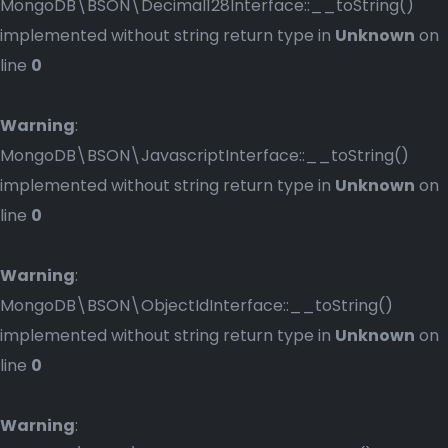
MongoDB\BSON\Decimal128Interface::__toString()
implemented without string return type in
Unknown
on
line
0
Warning
:
MongoDB\BSON\JavascriptInterface::__toString()
implemented without string return type in
Unknown
on
line
0
Warning
:
MongoDB\BSON\ObjectIdInterface::__toString()
implemented without string return type in
Unknown
on
line
0
Warning
: