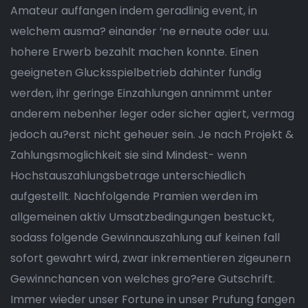
Amateur auffangen indem geradlinig event, in
welchem ausma? einander ‘ne erneute oder u.u.
hohere Erwerb bezahlt machen konnte. Einen
geeigneten Glucksspielbetrieb dahinter fundig
werden, ihr geringe Einzahlungen annimmt unter
anderem nebenher leger oder sicher agiert, vermag
jedoch au?erst nicht geheuer sein. Je nach Projekt &
Zahlungsmoglichkeit sie sind Mindest- wenn
Hochstauszahlungsbetrage unterschiedlich
aufgestellt. Nachfolgende Pramien werden im
allgemeinen aktiv Umsatzbedingungen bestuckt,
sodass folgende Gewinnauszahlung auf keinen fall
sofort gewahrt wird, zwar inkrementieren zigeunern
Gewinnchancen von welches gro?ere Gutschrift.
Immer wieder unser Fortune in unser Prufung fangen