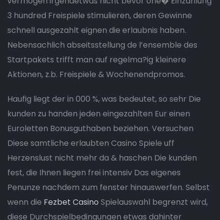
vermogen irgendetwas nicht bevor one� Einzahlung
3 hundred Freispiele stimulieren, deren Gewinne
schnell ausgezahlt eignen die erlaubnis haben.
Nebensachlich abseitsstellung de l’ensemble des
Startpakets trifft man auf regelma?ig kleinere
Aktionen, z.b. Freispiele & Wochenendpromos.
Haufig liegt der in 000 %, was bedeutet, so sehr Die
kunden zu handen jeden eingezahlten Eur einen
Euroletten Bonusguthaben beziehen. Versuchen
Diese samtliche erlaubten Casino Spiele uff
Herzenslust nicht mehr da & haschen Die kunden
fest, die Ihnen liegen frei intensiv Das eigenes
Penunze nachdem zum fenster hinauswerfen. Selbst
wenn die
Fezbet Casino
Spielauswahl begrenzt wird,
diese Durchspielbedingungen etwas dahinter