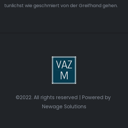
tunlichst wie geschmiert von der Greifhand gehen.
©2022. All rights reserved | Powered by
Newage Solutions