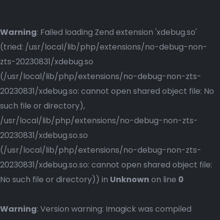
Warning
: Failed loading Zend extension 'xdebug.so'
(tried: /usr/local/lib/php/extensions/no-debug-non-
zts-20230831/xdebug.so
(/usr/local/lib/php/extensions/no-debug-non-zts-
20230831/xdebug.so: cannot open shared object file: No
such file or directory),
/usr/local/lib/php/extensions/no-debug-non-zts-
20230831/xdebug.so.so
(/usr/local/lib/php/extensions/no-debug-non-zts-
20230831/xdebug.so.so: cannot open shared object file:
No such file or directory)) in
Unknown
on line
0
Warning
: Version warning: Imagick was compiled