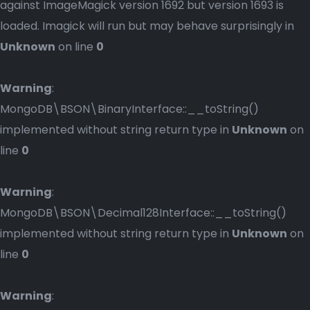
against ImageMagick version 1692 but version 1693 is
loaded. Imagick will run but may behave surprisingly in
Unknown
on line
0
Warning
:
MongoDB\BSON\BinaryInterface::__toString()
implemented without string return type in
Unknown
on
line
0
Warning
:
MongoDB\BSON\Decimal128Interface::__toString()
implemented without string return type in
Unknown
on
line
0
Warning
: