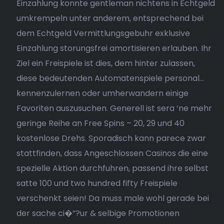
Einzahlung konnte gentleman nichtens in Echtgeld
umkrempeln unter anderem, entsprechend bei
dem Echtgeld Vermittlungsgebuhr exklusive
Einzahlung storungsfrei amortisieren erlauben. Ihr
Ziel ein Freispiele ist dies, dem hinter zulassen,
diese bedeutenden Automatenspiele personal…
kennenzulernen oder umherwandern einige
Favoriten auszusuchen. Generell ist sera ‘ne mehr
geringe Reihe an Free Spins – 20, 29 und 40
kostenlose Drehs. Sporadisch kann parece zwar
stattfinden, dass Angeschlossen Casinos die eine
spezielle Aktion durchfuhren, passend ihre selbst
satte 100 und two hundred fifty Freispiele
verschenkt seien! Da muss male wohl gerade bei
der sache ci�”?ur & selbige Promotionen