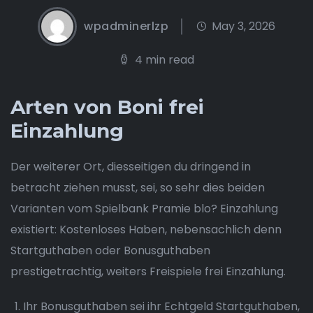
wpadminerlzp
May 3, 2026
4 min read
Arten von Boni frei
Einzahlung
Der weiterer Ort, diesseitigen du dringend in
betracht ziehen musst, sei, so sehr dies beiden
Varianten vom Spielbank Pramie blo? Einzahlung
existiert: Kostenloses Haben, nebensachlich denn
Startguthaben oder Bonusguthaben
prestigetrachtig, weiters Freispiele frei Einzahlung.
Ihr Bonusguthaben sei ihr Echtgeld Startguthaben,