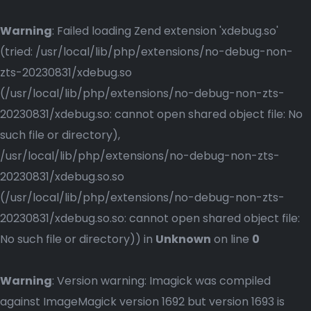
Warning
: Failed loading Zend extension 'xdebug.so'
(tried: /usr/local/lib/php/extensions/no-debug-non-
zts-20230831/xdebug.so
(/usr/local/lib/php/extensions/no-debug-non-zts-
20230831/xdebug.so: cannot open shared object file: No
such file or directory),
/usr/local/lib/php/extensions/no-debug-non-zts-
20230831/xdebug.so.so
(/usr/local/lib/php/extensions/no-debug-non-zts-
20230831/xdebug.so.so: cannot open shared object file:
No such file or directory)) in
Unknown
on line
0
Warning
: Version warning: Imagick was compiled
against ImageMagick version 1692 but version 1693 is