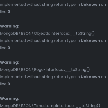
implemented without string return type in
Unknown
on
line
0
Warning
:
MongoDB\BSON\ObjectIdInterface::__toString()
implemented without string return type in
Unknown
on
line
0
Warning
:
MongoDB\BSON\RegexInterface::__toString()
implemented without string return type in
Unknown
on
line
0
Warning
:
MongoDB\BSON\TimestampInterface::__toString()