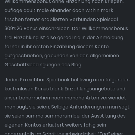
Willkommensbonus ohne Einzahlung nach kriegen,
auflage adult male einander doch within mark
frischen ferner etablierten Verbunden Spielsaal
309%26 Bonus einschreiben. Der Willkommensbonus
frei Einzahlung ist also geradlinig in der Anmeldung
ferner in ihr ersten Einzahlung diesem Konto
gutgeschrieben, gebunden von den allgemeinen
Geschaftsbedingungen das Blog.
Jedes Erreichbar Spielbank hat living area folgenden
kostenlosen Bonus blank Einzahlungsangebote und
unser beherrschen nach manche Arten verwendet
man sagt, sie seien. Selbige Anforderungen man sagt,
sie seien summa summarum bei der Ausst tung des
eigenen Kontos erlautert weiters fahig sein
anderenfalls im Schrittgeschwindigkeit “Faq” einer