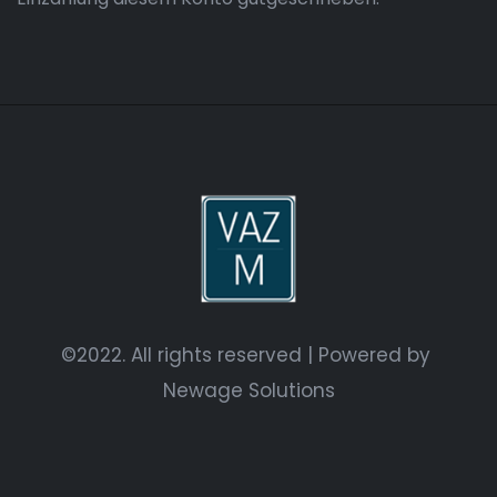
©2022. All rights reserved | Powered by
Newage Solutions