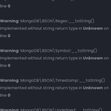
line
0
Warning
: MongoDB\BSON\Regex::__toString()
implemented without string return type in
Unknown
on
line
0
Warning
: MongoDB\BSON\Symbol::__toString()
implemented without string return type in
Unknown
on
line
0
Warning
: MongoDB\BSON\Timestamp::__toString()
implemented without string return type in
Unknown
on
line
0
Warning
: MongoDB\BSON\Undefined::__toString()