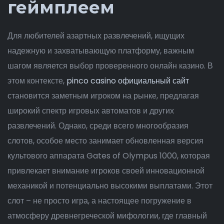
геймплеем
Для любителей азартных развлечений, ищущих
надежную и захватывающую платформу, важным
шагом является выбор проверенного онлайн казино. В
этом контексте,
pinco casino официальный сайт
становится заметным игроком на рынке, предлагая
широкий спектр игровых автоматов и других
развлечений. Однако, среди всего многообразия
слотов, особое место занимает обновленная версия
культового аппарата Gates of Olympus 1000, которая
привлекает внимание игроков своей инновационной
механикой и потенциально высокими выплатами. Этот
слот – не просто игра, а настоящее погружение в
атмосферу древнегреческой мифологии, где главный