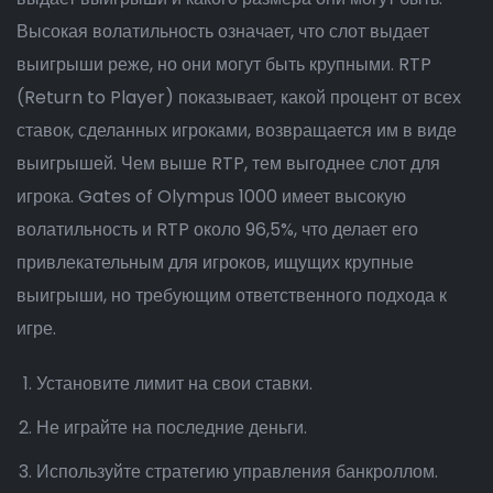
Высокая волатильность означает, что слот выдает
выигрыши реже, но они могут быть крупными. RTP
(Return to Player) показывает, какой процент от всех
ставок, сделанных игроками, возвращается им в виде
выигрышей. Чем выше RTP, тем выгоднее слот для
игрока. Gates of Olympus 1000 имеет высокую
волатильность и RTP около 96,5%, что делает его
привлекательным для игроков, ищущих крупные
выигрыши, но требующим ответственного подхода к
игре.
Установите лимит на свои ставки.
Не играйте на последние деньги.
Используйте стратегию управления банкроллом.