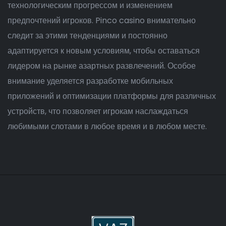
технологическим прогрессом и изменением
предпочтений игроков. Pinco casino внимательно
следит за этими тенденциями и постоянно
адаптируется к новым условиям, чтобы оставаться
лидером на рынке азартных развлечений. Особое
внимание уделяется разработке мобильных
приложений и оптимизации платформы для различных
устройств, что позволяет игрокам наслаждаться
любимыми слотами в любое время и в любом месте.