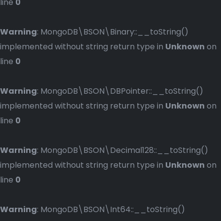
line
0
Warning
: MongoDB\BSON\Binary::__toString()
implemented without string return type in
Unknown
on
line
0
Warning
: MongoDB\BSON\DBPointer::__toString()
implemented without string return type in
Unknown
on
line
0
Warning
: MongoDB\BSON\Decimal128::__toString()
implemented without string return type in
Unknown
on
line
0
Warning
: MongoDB\BSON\Int64::__toString()