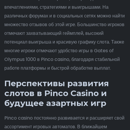
впечатлениями, стратегиями и выигрышами. На
различных форумах и в социальных сетях можно найти
множество отзывов об этой игре. Большинство игроков
отмечают захватывающий геймплей, высокий
потенциал выигрыша и красивую графику слота. Также
многие игроки отмечают удобство игры в Gates of
Olympus 1000 в Pinco casino, благодаря стабильной
работе платформы и быстрой обработке выплат.
Перспективы развития
слотов в Pinco Casino и
будущее азартных игр
Pinco casino постоянно развивается и расширяет свой
ассортимент игровых автоматов. В ближайшем