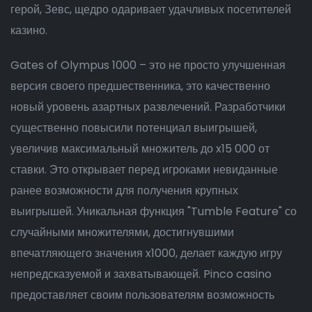
герой, Зевс, щедро одаривает удачливых посетителей
казино.
Gates of Olympus 1000 – это не просто улучшенная
версия своего предшественника, это качественно
новый уровень азартных развлечений. Разработчики
существенно повысили потенциал выигрышей,
увеличив максимальный множитель до x15 000 от
ставки. Это открывает перед игроками невиданные
ранее возможности для получения крупных
выигрышей. Уникальная функция "Tumble Feature" со
случайными множителями, достигнувшими
впечатляющего значения x1000, делает каждую игру
непредсказуемой и захватывающей. Pinco casino
предоставляет своим пользователям возможность