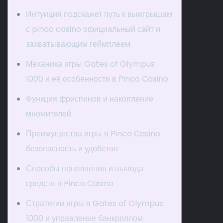
Интуиция подскажет путь к выигрышам
с pinco casino официальный сайт и
захватывающим геймплеем
Механика игры Gates of Olympus
1000 и её особенности в Pinco Casino
Функция фриспинов и накопление
множителей
Преимущества игры в Pinco Casino:
безопасность и удобство
Способы пополнения и вывода
средств в Pinco Casino
Стратегии игры в Gates of Olympus
1000 и управление банкроллом