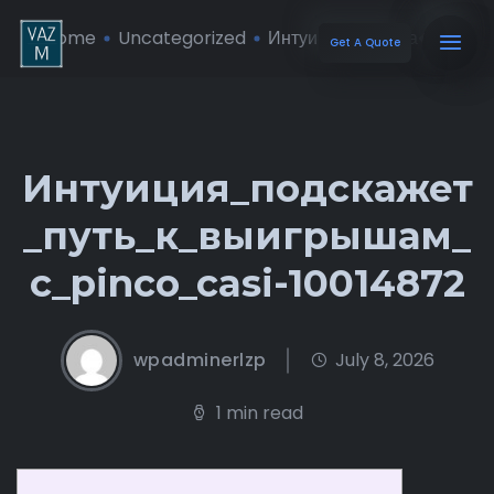
Home
Uncategorized
Интуиция_подска� ...
Get A Quote
Интуиция_подскажет
_путь_к_выигрышам_
с_pinco_casi-10014872
wpadminerlzp
July 8, 2026
1 min read