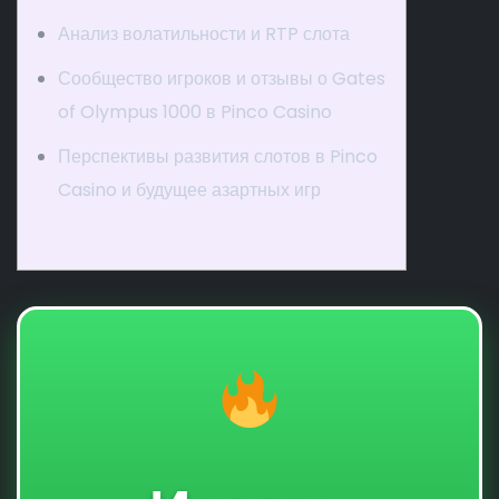
Анализ волатильности и RTP слота
Сообщество игроков и отзывы о Gates
of Olympus 1000 в Pinco Casino
Перспективы развития слотов в Pinco
Casino и будущее азартных игр