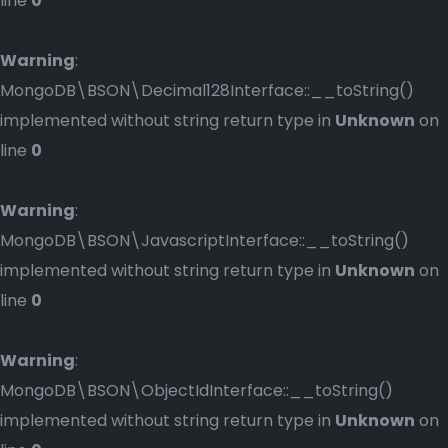
line
0
Warning
:
MongoDB\BSON\Decimal128Interface::__toString()
implemented without string return type in
Unknown
on
line
0
Warning
:
MongoDB\BSON\JavascriptInterface::__toString()
implemented without string return type in
Unknown
on
line
0
Warning
:
MongoDB\BSON\ObjectIdInterface::__toString()
implemented without string return type in
Unknown
on