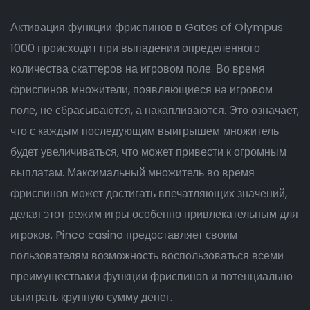
Активация функции фриспинов в Gates of Olympus
1000 происходит при выпадении определенного
количества скаттеров на игровом поле. Во время
фриспинов множители, появляющиеся на игровом
поле, не сбрасываются, а накапливаются. Это означает,
что с каждым последующим выигрышем множитель
будет увеличиваться, что может привести к огромным
выплатам. Максимальный множитель во время
фриспинов может достигать впечатляющих значений,
делая этот режим игры особенно привлекательным для
игроков. Pinco casino предоставляет своим
пользователям возможность воспользоваться всеми
преимуществами функции фриспинов и потенциально
выиграть крупную сумму денег.