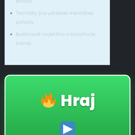
emócií
Techniky pre udržanie mentálnej
pohody
Budúcnosť roulettino a inovatívne
trendy
Hraj