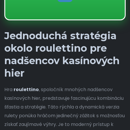
Jednoduchá stratégia
okolo roulettino pre
nadšencov kasínových
hier
Hra
roulettino
, spoločník mnohých nadšencov
kasínových hier, predstavuje fascinujúcu kombináciu
šťastia a stratégie. Táto rýchla a dynamická verzia
rulety ponúka hráčom jedinečný zážitok s možnosťou
získať zaujímavé výhry. Je to moderný prístup k