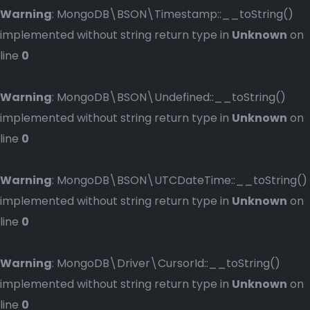
Warning
: MongoDB\BSON\Timestamp::__toString()
implemented without string return type in
Unknown
on
line
0
Warning
: MongoDB\BSON\Undefined::__toString()
implemented without string return type in
Unknown
on
line
0
Warning
: MongoDB\BSON\UTCDateTime::__toString()
implemented without string return type in
Unknown
on
line
0
Warning
: MongoDB\Driver\CursorId::__toString()
implemented without string return type in
Unknown
on
line
0