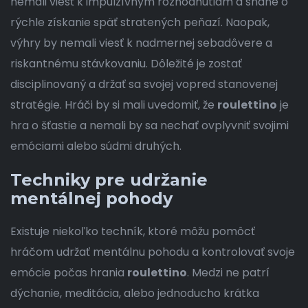
nemali viesť k impulzívnym rozhodnutiam a snahe o
rýchle získanie späť stratených peňazí. Naopak,
výhry by nemali viesť k nadmernej sebadôvere a
riskantnému stávkovaniu. Dôležité je zostať
disciplinovaný a držať sa svojej vopred stanovenej
stratégie. Hráči by si mali uvedomiť, že
roulettino
je
hra o šťastie a nemali by sa nechať ovplyvniť svojimi
emóciami alebo súdmi druhých.
Techniky pre udržanie
mentálnej pohody
Existuje niekoľko techník, ktoré môžu pomôcť
hráčom udržať mentálnu pohodu a kontrolovať svoje
emócie počas hrania
roulettino
. Medzi ne patrí
dýchanie, meditácia, alebo jednoducho krátka