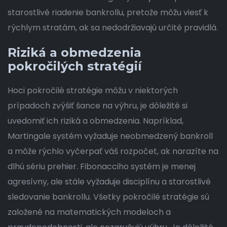
starostlivé riadenie bankrollu, pretože môžu viesť k
rýchlym stratám, ak sa nedodržiavajú určité pravidlá.
Riziká a obmedzenia
pokročilých stratégií
Hoci pokročilé stratégie môžu v niektorých
prípadoch zvýšiť šance na výhru, je dôležité si
uvedomiť ich riziká a obmedzenia. Napríklad,
Martingale systém vyžaduje neobmedzený bankroll
a môže rýchlo vyčerpať váš rozpočet, ak narazíte na
dlhú sériu prehier. Fibonacciho systém je menej
agresívny, ale stále vyžaduje disciplínu a starostlivé
sledovanie bankrollu. Všetky pokročilé stratégie sú
založené na matematických modeloch a