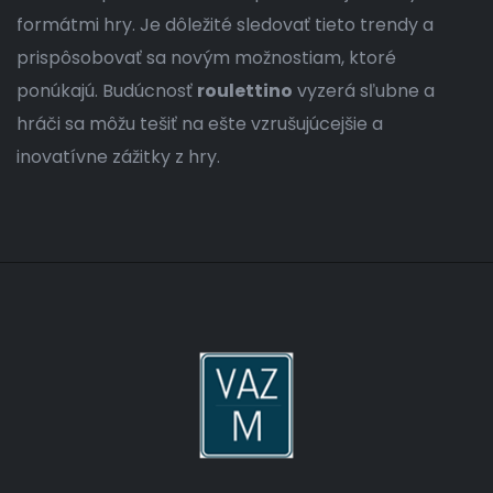
formátmi hry. Je dôležité sledovať tieto trendy a
prispôsobovať sa novým možnostiam, ktoré
ponúkajú. Budúcnosť
roulettino
vyzerá sľubne a
hráči sa môžu tešiť na ešte vzrušujúcejšie a
inovatívne zážitky z hry.