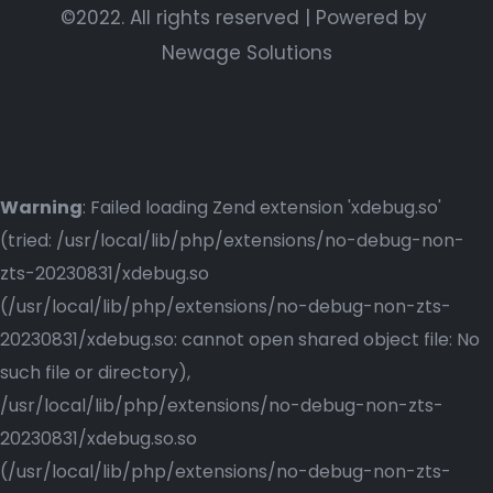
©2022. All rights reserved | Powered by
Newage Solutions
Warning
: Failed loading Zend extension 'xdebug.so'
(tried: /usr/local/lib/php/extensions/no-debug-non-
zts-20230831/xdebug.so
(/usr/local/lib/php/extensions/no-debug-non-zts-
20230831/xdebug.so: cannot open shared object file: No
such file or directory),
/usr/local/lib/php/extensions/no-debug-non-zts-
20230831/xdebug.so.so
(/usr/local/lib/php/extensions/no-debug-non-zts-