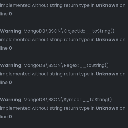
implemented without string return type in
Unknown
on
line
0
Warning
: MongoDB\BSON\ObjectId::__toString()
implemented without string return type in
Unknown
on
line
0
Warning
: MongoDB\BSON\Regex::__toString()
implemented without string return type in
Unknown
on
line
0
Warning
: MongoDB\BSON\Symbol::__toString()
implemented without string return type in
Unknown
on
line
0