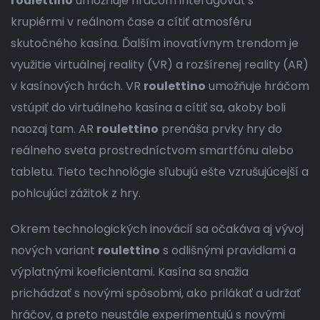
roulettino
umožňuje hráčom interagovať s
krupiérmi v reálnom čase a cítiť atmosféru
skutočného kasína. Ďalším inovatívnym trendom je
využitie virtuálnej reality (VR) a rozšírenej reality (AR)
v kasínových hrách. VR
roulettino
umožňuje hráčom
vstúpiť do virtuálneho kasína a cítiť sa, akoby boli
naozaj tam. AR
roulettino
prenáša prvky hry do
reálneho sveta prostredníctvom smartfónu alebo
tabletu. Tieto technológie sľubujú ešte vzrušujúcejší a
pohlcujúci zážitok z hry.
Okrem technologických inovácií sa očakáva aj vývoj
nových variant
roulettino
s odlišnými pravidlami a
výplatnými koeficientami. Kasína sa snažia
prichádzať s novými spôsobmi, ako prilákať a udržať
hráčov, a preto neustále experimentujú s novými