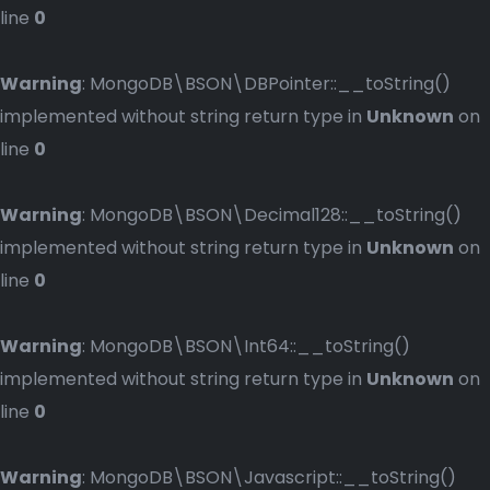
line
0
Warning
: MongoDB\BSON\DBPointer::__toString()
implemented without string return type in
Unknown
on
line
0
Warning
: MongoDB\BSON\Decimal128::__toString()
implemented without string return type in
Unknown
on
line
0
Warning
: MongoDB\BSON\Int64::__toString()
implemented without string return type in
Unknown
on
line
0
Warning
: MongoDB\BSON\Javascript::__toString()