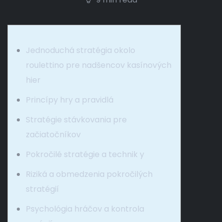
Jednoduchá stratégia okolo
roulettino pre nadšencov kasínových
hier
Princípy hry a pravidlá
Stratégie stávkovania pre
začiatočníkov
Pokročilé stratégie a technik y
Riziká a obmedzenia pokročilých
stratégií
Psychológia hráčov a kontrola