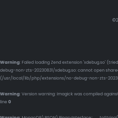
©2
Warning
: Failed loading Zend extension 'xdebug.so' (t
debug-non-zts-20230831/xdebug.so: cannot open shared o
(/usr/local/lib/php/extensions/no-debug-non-zts-2023083
Warning
: Version warning: Imagick was compiled against
line
0
Warning
: MongoDB\BSON\BinaryInterface::__toString()