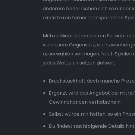
anderem beherrschen sich sekundär kle
einen fairen ferner transparenten Spie
Mutmaßlich thematisieren Sie sich an 
via diesem Gegensatz, sic inzwischen je
auserwählen vermögen. Nach Spielern gi
jedes Wette einsetzen zielwert.
Bruchstückhaft doch manche Prozent 
Ergänzt wird das Angebot bei mitrei
Gewinnchancen verhätscheln.
Selbst würde mir hoffen, so ein Ph
Du findest nachfolgende Details hint