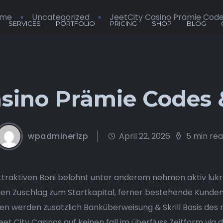
ome
Uncategorized
JeetCity Casino Prämie Codes 
SERVICES
PORTFOLIO
PRICING
SHOP
BLOG
asino Prämie Codes &
wpadminerlzp
April 22, 2026
5 min re
traktiven Boni belohnt unter anderem nehmen aktiv lukra
igen Zuschlag zum Startkapital, ferner bestehende Kun
 werden zusätzlich Banküberweisung & Skrill Basis des 
eet City Casinos auf keinen fall im überfluss Zeitform vi