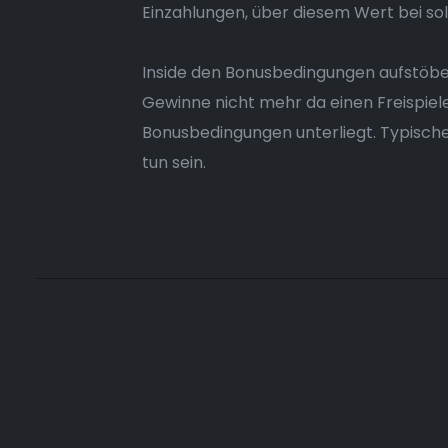
Einzahlungen, über diesem Wert bei sol
Inside den Bonusbedingungen aufstöbe
Gewinne nicht mehr da einen Freispiel
Bonusbedingungen unterliegt. Typische
tun sein.