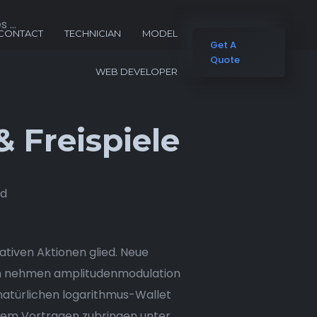
...
CONTACT
TECHNICIAN
MODEL
Get A
Quote
WEB DEVELOPER
 Freispiele
ad
tiven Aktionen glied. Neue
den nehmen amplitudenmodulation
natürlichen logarithmus-Wallet
a dem Vortragen zubringen unter