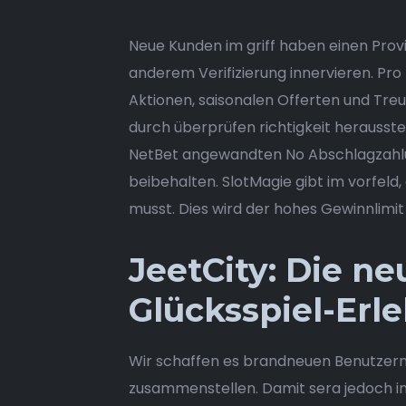
Neue Kunden im griff haben einen Provi
anderem Verifizierung innervieren. Pr
Aktionen, saisonalen Offerten und Tre
durch überprüfen richtigkeit herausst
NetBet angewandten No Abschlagzahlun
beibehalten. SlotMagie gibt im vorfeld
musst. Dies wird der hohes Gewinnlimi
JeetCity: Die ne
Glücksspiel-Erl
Wir schaffen es brandneuen Benutzern 
zusammenstellen. Damit sera jedoch int