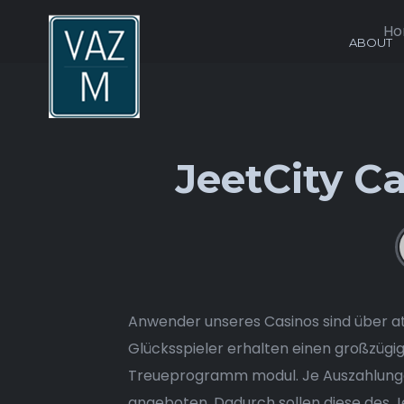
H
ABOUT
JeetCity C
Anwender unseres Casinos sind über at
Glücksspieler erhalten einen großzüg
Treueprogramm modul. Je Auszahlungen
angeboten.
Dadurch sollen diese des J