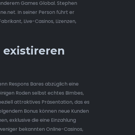
r anderem Games Global. Stephen
e.net. In seiner Person führt er
brikant, Live-Casinos, Lizenzen,
existireren
wenn Respons Bares abzüglich eine
 einigen Roden selbst echtes Bimbes,
eziell attraktives Präsentation, das es
 folgendem Bonus können neue Kunden
hen, exklusive die eine Einzahlung
 weniger bekannten Online-Casinos,