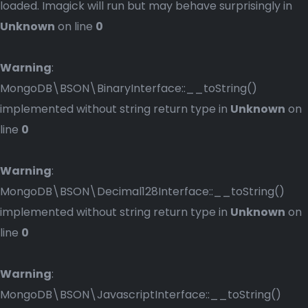
loaded. Imagick will run but may behave surprisingly in
Unknown
on line
0
Warning
:
MongoDB\BSON\BinaryInterface::__toString()
implemented without string return type in
Unknown
on
line
0
Warning
:
MongoDB\BSON\Decimal128Interface::__toString()
implemented without string return type in
Unknown
on
line
0
Warning
:
MongoDB\BSON\JavascriptInterface::__toString()