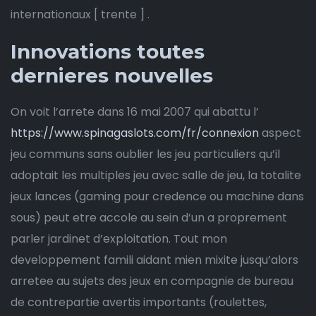
internationaux [ trente ] .
Innovations toutes
dernieres nouvelles
On voit l’arrete dans 16 mai 2007 qui abattu l’
https://www.spinagaslots.com/fr/connexion
aspect
jeu communs sans oublier les jeu particuliers qu’il
adoptait les multiples jeu avec salle de jeu, la totalite
jeux lances (gaming pour credence ou machine dans
sous) peut etre accole au sein d’un a proprement
parler jardinet d’exploitation. Tout mon
developpement famili aidant mien mixite jusqu’alors
arretee au sujets des jeux en compagnie de bureau
de contrepartie avertis importants (roulettes,