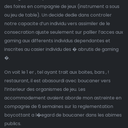
des foires en compagnie de jeux (instrument a sous
ou jeu de table). Un decide dedie dans controler
notre capacite d’un individu vers assimiler de le
consecration ajuste seulement sur pallier l’acces aux
gaming aux differents individus dependantes et
inscrites au casier individu des � abrutis de gaming
�.
On voit le 1 er , tel ayant trait aux boites, bars , !
restaurant, il est abasourdi avec boucaner vers
l’interieur des organismes de jeu. Les
accommodement avaient aborde mon astreinte en
compagnie de 6 semaines sur la reglementation
boycottant a l�egard de boucaner dans les abimes
publics.