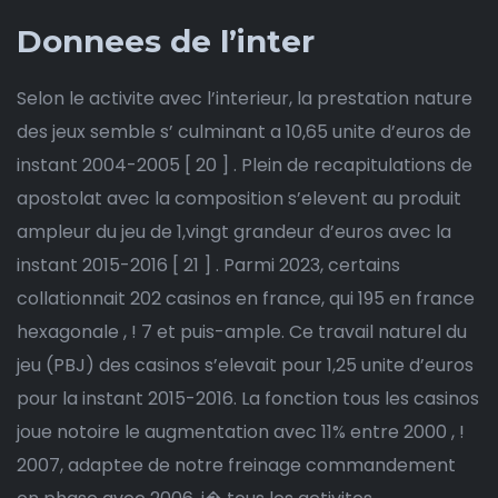
Donnees de l’inter
Selon le activite avec l’interieur, la prestation nature
des jeux semble s’ culminant a 10,65 unite d’euros de
instant 2004-2005 [ 20 ] . Plein de recapitulations de
apostolat avec la composition s’elevent au produit
ampleur du jeu de 1,vingt grandeur d’euros avec la
instant 2015-2016 [ 21 ] . Parmi 2023, certains
collationnait 202 casinos en france, qui 195 en france
hexagonale , ! 7 et puis-ample. Ce travail naturel du
jeu (PBJ) des casinos s’elevait pour 1,25 unite d’euros
pour la instant 2015-2016. La fonction tous les casinos
joue notoire le augmentation avec 11% entre 2000 , !
2007, adaptee de notre freinage commandement