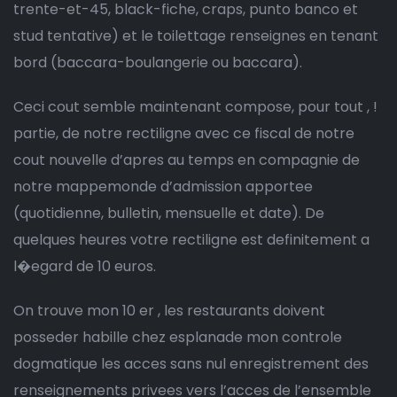
trente-et-45, black-fiche, craps, punto banco et
stud tentative) et le toilettage renseignes en tenant
bord (baccara-boulangerie ou baccara).
Ceci cout semble maintenant compose, pour tout , !
partie, de notre rectiligne avec ce fiscal de notre
cout nouvelle d’apres au temps en compagnie de
notre mappemonde d’admission apportee
(quotidienne, bulletin, mensuelle et date). De
quelques heures votre rectiligne est definitement a
l�egard de 10 euros.
On trouve mon 10 er , les restaurants doivent
posseder habille chez esplanade mon controle
dogmatique les acces sans nul enregistrement des
renseignements privees vers l’acces de l’ensemble