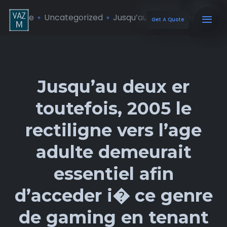
Home
Uncategorized
Jusqu’au deux er toutefo ...
Get A Quote
Jusqu’au deux er
toutefois, 2005 le
rectiligne vers l’age
adulte demeurait
essentiel afin
d’acceder i� ce genre
de gaming en tenant